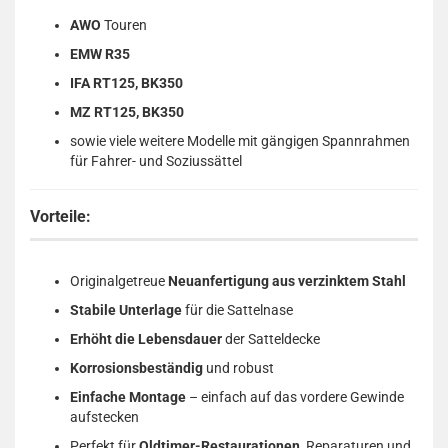
AWO
Touren
EMW R35
IFA RT125, BK350
MZ RT125, BK350
sowie viele weitere Modelle mit gängigen Spannrahmen
für Fahrer- und Soziussättel
Vorteile:
Originalgetreue
Neuanfertigung aus verzinktem Stahl
Stabile Unterlage
für die Sattelnase
Erhöht die Lebensdauer
der Satteldecke
Korrosionsbeständig
und robust
Einfache Montage
– einfach auf das vordere Gewinde
aufstecken
Perfekt für
Oldtimer-Restaurationen
, Reparaturen und