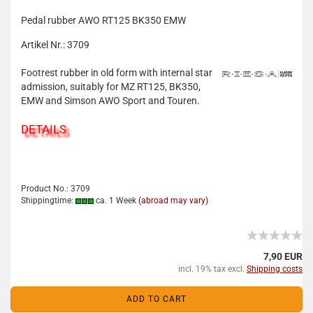
Pedal rubber AWO RT125 BK350 EMW
Artikel Nr.: 3709
Footrest rubber in old form with internal star
admission, suitably for MZ RT125, BK350,
EMW and Simson AWO Sport and Touren.
DETAILS
Product No.: 3709
Shippingtime:
ca. 1 Week
(abroad may vary)
7,90 EUR
incl. 19% tax excl.
Shipping costs
ADD TO CART