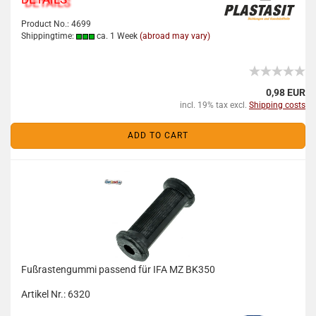
Product No.: 4699
Shippingtime:
ca. 1 Week
(abroad may vary)
0,98 EUR
incl. 19% tax excl.
Shipping costs
ADD TO CART
Fußrastengummi passend für IFA MZ BK350
Artikel Nr.: 6320