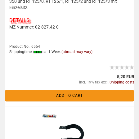
350 und RT 125/0, RT 125/1, RT 125/2 und RT 125/3 mit
Einzelsitz.
DETAILS
MZ Nummer: 02-827.42-0
Product No.: 6554
Shippingtime:
ca. 1 Week
(abroad may vary)
5,20 EUR
incl. 19% tax excl.
Shipping costs
ADD TO CART