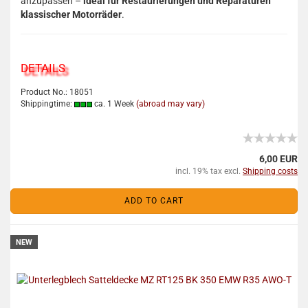
anzupassen –
ideal für Restaurierungen und Reparaturen
klassischer Motorräder
.
DETAILS
Product No.: 18051
Shippingtime:
ca. 1 Week
(abroad may vary)
6,00 EUR
incl. 19% tax excl.
Shipping costs
ADD TO CART
NEW