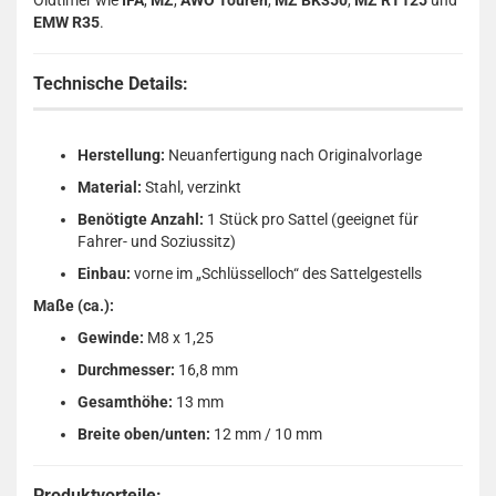
Oldtimer wie
IFA
,
MZ
,
AWO Touren
,
MZ BK350
,
MZ RT125
und
EMW R35
.
Technische Details:
Herstellung:
Neuanfertigung nach Originalvorlage
Material:
Stahl, verzinkt
Benötigte Anzahl:
1 Stück pro Sattel (geeignet für
Fahrer- und Soziussitz)
Einbau:
vorne im „Schlüsselloch“ des Sattelgestells
Maße (ca.):
Gewinde:
M8 x 1,25
Durchmesser:
16,8 mm
Gesamthöhe:
13 mm
Breite oben/unten:
12 mm / 10 mm
Produktvorteile: