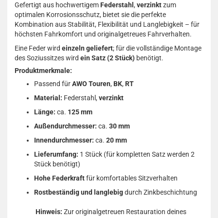
Gefertigt aus hochwertigem
Federstahl
,
verzinkt
zum
optimalen Korrosionsschutz, bietet sie die perfekte
Kombination aus Stabilität, Flexibilität und Langlebigkeit – für
höchsten Fahrkomfort und originalgetreues Fahrverhalten.
Eine Feder wird
einzeln geliefert
; für die vollständige Montage
des Soziussitzes wird
ein Satz (2 Stück)
benötigt.
Produktmerkmale:
Passend für
AWO Touren
,
BK
,
RT
Material:
Federstahl,
verzinkt
Länge:
ca.
125 mm
Außendurchmesser:
ca.
30 mm
Innendurchmesser:
ca.
20 mm
Lieferumfang:
1 Stück (für kompletten Satz werden 2
Stück benötigt)
Hohe Federkraft
für komfortables Sitzverhalten
Rostbeständig und langlebig
durch Zinkbeschichtung
Hinweis:
Zur originalgetreuen Restauration deines