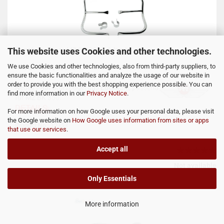
This website uses Cookies and other technologies.
Sturzbügel Paar MZ BK 350 Edelstahl
We use Cookies and other technologies, also from third-party suppliers, to
Artikel Nr.: 12353
ensure the basic functionalities and analyze the usage of our website in
order to provide you with the best shopping experience possible. You can
Neues Paar Sturzbügel aus Edelstahl, passend
find more information in our
Privacy Notice
.
für MZ BK 350.
DETAILS
For more information on how Google uses your personal data, please visit
the Google website on
How Google uses information from sites or apps
Product No.: 12353
that use our services
.
Accept all
Not available
Only Essentials
More information