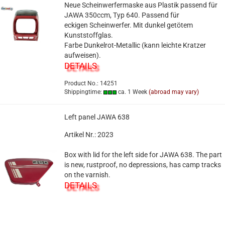
Neue Scheinwerfermaske aus Plastik passend für
JAWA 350ccm, Typ 640. Passend für
eckigen Scheinwerfer. Mit dunkel getötem
Kunststoffglas.
Farbe Dunkelrot-Metallic (kann leichte Kratzer
aufweisen).
DETAILS
Product No.: 14251
Shippingtime:
ca. 1 Week
(abroad may vary)
Left panel JAWA 638
Artikel Nr.: 2023
Box with lid for the left side for JAWA 638. The part
is new, rustproof, no depressions, has camp tracks
on the varnish.
DETAILS