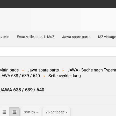
zteile
Ersatzteile pass. f. MuZ
Jawa spare parts
MZ vintage
Main page
Jawa spare parts
JAWA - Suche nach Typen
»
»
JAWA 638 / 639 / 640
Seitenverkleidung
Create a new account
»
Forgot password?
JAWA 638 / 639 / 640
Sort by
25 per page