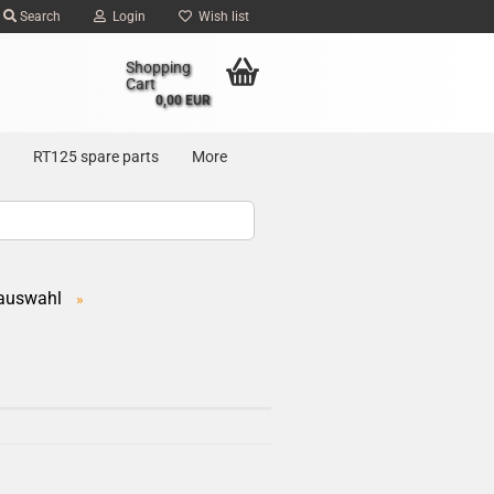
Search
Login
Wish list
Shopping
Cart
0,00 EUR
RT125 spare parts
More
auswahl
»