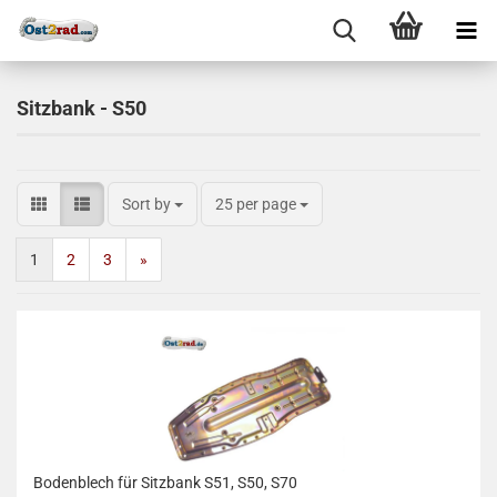
Sitzbank - S50
Sort by
25 per page
1
2
3
»
Bodenblech für Sitzbank S51, S50, S70