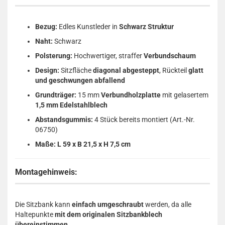
Bezug:
Edles Kunstleder in
Schwarz Struktur
Naht:
Schwarz
Polsterung:
Hochwertiger, straffer
Verbundschaum
Design:
Sitzfläche
diagonal abgesteppt
, Rückteil
glatt
und geschwungen abfallend
Grundträger:
15 mm
Verbundholzplatte
mit gelasertem
1,5 mm Edelstahlblech
Abstandsgummis:
4 Stück bereits montiert (Art.-Nr.
06750)
Maße:
L 59 x B 21,5 x H 7,5 cm
Montagehinweis:
Die Sitzbank kann
einfach umgeschraubt
werden, da alle
Haltepunkte
mit dem originalen Sitzbankblech
übereinstimmen
.