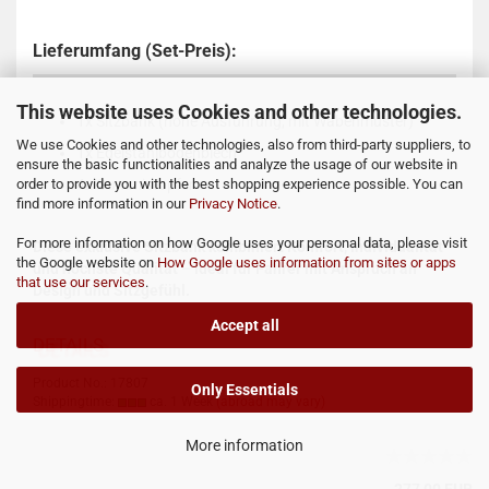
Lieferumfang (Set-Preis):
This website uses Cookies and other technologies.
1x Sitzbank (hohe Ausführung, mit Wabenmuster)
We use Cookies and other technologies, also from third-party suppliers, to
1x Edelstahlbodenblech
ensure the basic functionalities and analyze the usage of our website in
order to provide you with the best shopping experience possible. You can
4x Gummistopfen
find more information in our
Privacy Notice
.
For more information on how Google uses your personal data, please visit
Diese exklusive Sitzbank kombiniert Komfort, Individualität
the Google website on
How Google uses information from sites or apps
und höchste Qualität – ideal für Fahrer mit Anspruch an
that use our services
.
Design und Sitzgefühl.
Accept all
DETAILS
Product No.: 17807
Only Essentials
Shippingtime:
ca. 1 Week
(abroad may vary)
More information