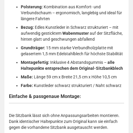
Polsterung:
Kombination aus Komfort- und
Verbundschaum – ergonomisch, langlebig und ideal für
längere Fahrten
Bezug:
Edles Kunstleder in Schwarz strukturiert – mit
aufwendig gesticktem
Wabenmuster
auf der Sitzfläche,
hinten glatt und geschwungen abfallend
Grundträger:
15 mm starke Verbundholzplatte mit
gelasertem 1,5 mm Edelstahlblech für höchste Stabilität
Montagefertig:
Inklusive 4 Abstandsgummis –
alle
Haltepunkte entsprechen dem Original-Sitzbankblech
Maße:
Länge 59 cm x Breite 21,5 cm x Höhe 10,5 cm
Farbe:
Kunstleder schwarz strukturiert / Naht schwarz
Einfache & passgenaue Montage:
Die Sitzbank lässt sich ohne Anpassungsarbeiten montieren.
Dank identischer Haltepunkte zum Original kann sie einfach
gegen die vorhandene Sitzbank ausgetauscht werden.