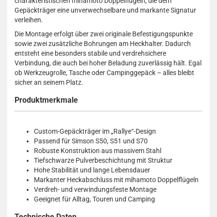
charakteristischen mihamoto Doppelflügeln, die dem
Gepäckträger eine unverwechselbare und markante Signatur
verleihen.
Die Montage erfolgt über zwei originale Befestigungspunkte
sowie zwei zusätzliche Bohrungen am Heckhalter. Dadurch
entsteht eine besonders stabile und verdrehsichere
Verbindung, die auch bei hoher Beladung zuverlässig hält. Egal
ob Werkzeugrolle, Tasche oder Campinggepäck – alles bleibt
sicher an seinem Platz.
Produktmerkmale
Custom-Gepäckträger im „Rallye“-Design
Passend für Simson S50, S51 und S70
Robuste Konstruktion aus massivem Stahl
Tiefschwarze Pulverbeschichtung mit Struktur
Hohe Stabilität und lange Lebensdauer
Markanter Heckabschluss mit mihamoto Doppelflügeln
Verdreh- und verwindungsfeste Montage
Geeignet für Alltag, Touren und Camping
Technische Daten