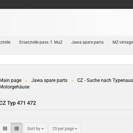
zteile
Ersatzteile pass. f. MuZ
Jawa spare parts
MZ vintage
Main page
Jawa spare parts
CZ - Suche nach Typenau
»
»
Motorgehäuse
Create a new account
Forgot password?
CZ Typ 471 472
Sort by
25 per page