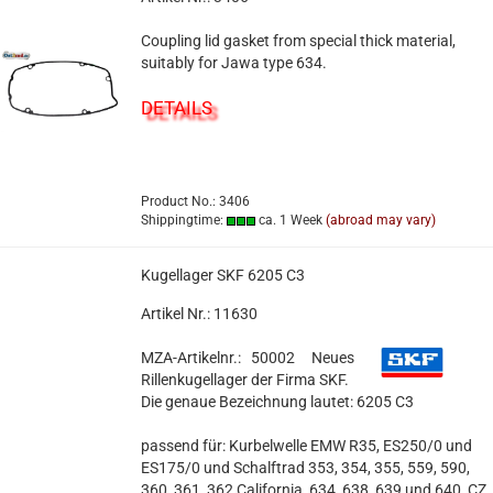
Coupling lid gasket from special thick material,
suitably for Jawa type 634.
DETAILS
Product No.: 3406
Shippingtime:
ca. 1 Week
(abroad may vary)
Kugellager SKF 6205 C3
Artikel Nr.: 11630
MZA-Artikelnr.: 50002
Neues
Rillenkugellager der Firma SKF.
Die genaue Bezeichnung lautet: 6205 C3
passend für: Kurbelwelle EMW R35, ES250/0 und
ES175/0 und Schalftrad 353, 354, 355, 559, 590,
360, 361, 362 California, 634, 638, 639 und 640, CZ