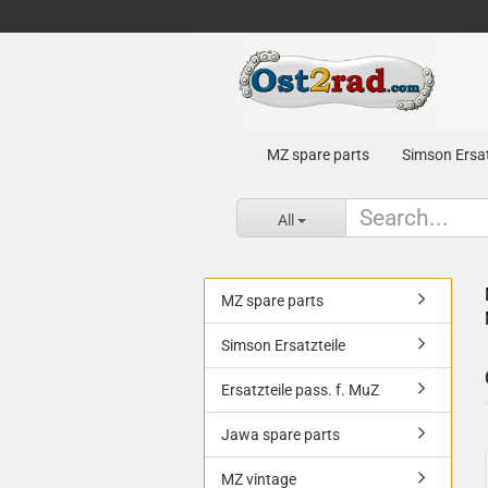
MZ spare parts
Simson Ersat
All
MZ spare parts
Simson Ersatzteile
Ersatzteile pass. f. MuZ
Jawa spare parts
MZ vintage