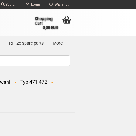
Search
Login
Wish list
Shopping
Cart
0,00 EUR
RT125 spare parts
More
swahl
Typ 471 472
»
»