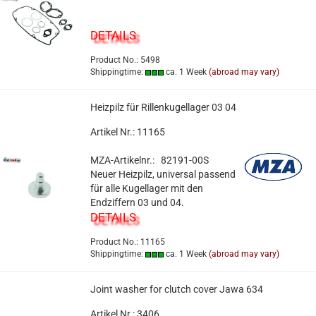
DETAILS
Product No.: 5498
Shippingtime:
ca. 1 Week
(abroad may vary)
Heizpilz für Rillenkugellager 03 04
Artikel Nr.: 11165
MZA-Artikelnr.: 82191-00S
Neuer Heizpilz, universal passend
für alle Kugellager mit den
Endziffern 03 und 04.
DETAILS
Product No.: 11165
Shippingtime:
ca. 1 Week
(abroad may vary)
Joint washer for clutch cover Jawa 634
Artikel Nr.: 3406