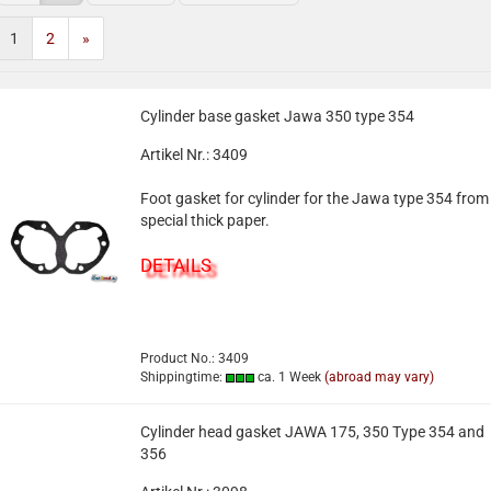
1
2
»
Cylinder base gasket Jawa 350 type 354
Artikel Nr.: 3409
Foot gasket for cylinder for the Jawa type 354 from
special thick paper.
DETAILS
Product No.: 3409
Shippingtime:
ca. 1 Week
(abroad may vary)
Cylinder head gasket JAWA 175, 350 Type 354 and
356