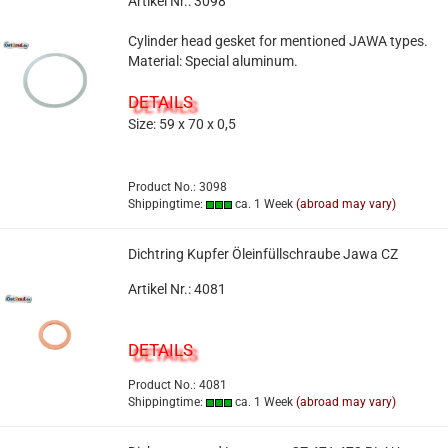
Artikel Nr.: 3098
Cylinder head gesket for mentioned JAWA types.
Material: Special aluminum.
DETAILS
Size: 59 x 70 x 0,5
Product No.: 3098
Shippingtime:
ca. 1 Week
(abroad may vary)
Dichtring Kupfer Öleinfüllschraube Jawa CZ
Artikel Nr.: 4081
DETAILS
Product No.: 4081
Shippingtime:
ca. 1 Week
(abroad may vary)