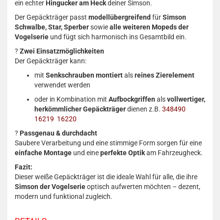
ein echter
Hingucker am Heck
deiner Simson.
Der Gepäckträger passt
modellübergreifend
für
Simson
Schwalbe, Star, Sperber
sowie
alle weiteren Mopeds der
Vogelserie
und fügt sich harmonisch ins Gesamtbild ein.
?
Zwei Einsatzmöglichkeiten
Der Gepäckträger kann:
mit
Senkschrauben montiert
als
reines Zierelement
verwendet werden
oder in Kombination mit
Aufbockgriffen
als
vollwertiger,
herkömmlicher Gepäckträger
dienen z.B.
348490
16219
16220
?
Passgenau & durchdacht
Saubere Verarbeitung und eine stimmige Form sorgen für eine
einfache Montage
und eine
perfekte Optik
am Fahrzeugheck.
Fazit:
Dieser weiße Gepäckträger ist die ideale Wahl für alle, die ihre
Simson der Vogelserie
optisch aufwerten möchten – dezent,
modern und funktional zugleich.