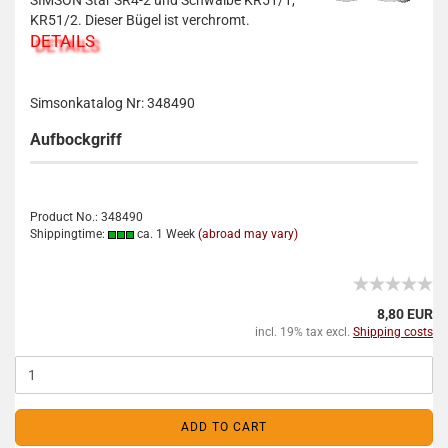
SIMSON Star SR4-2 und Schwalbe KR51/1,
KR51/2. Dieser Bügel ist verchromt.
DETAILS
Simsonkatalog Nr: 348490
Aufbockgriff
Product No.: 348490
Shippingtime:
ca. 1 Week
(abroad may vary)
8,80 EUR
incl. 19% tax excl.
Shipping costs
ADD TO CART