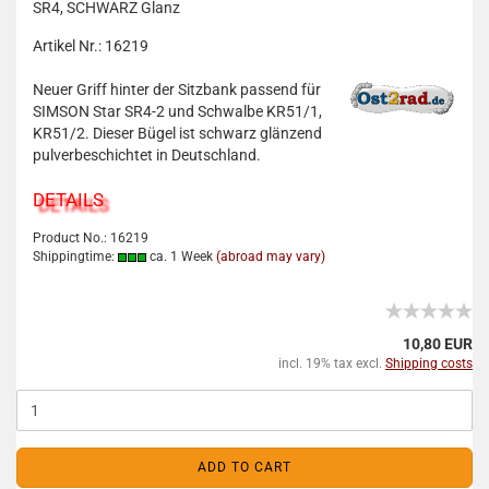
SR4, SCHWARZ Glanz
Artikel Nr.: 16219
Neuer Griff hinter der Sitzbank passend für
SIMSON Star SR4-2 und Schwalbe KR51/1,
KR51/2. Dieser Bügel ist schwarz glänzend
pulverbeschichtet in Deutschland.
DETAILS
Product No.: 16219
Shippingtime:
ca. 1 Week
(abroad may vary)
10,80 EUR
incl. 19% tax excl.
Shipping costs
ADD TO CART