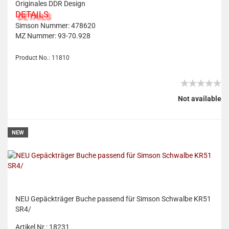
Originales DDR Design
DETAILS
Simson Nummer:
478620
MZ Nummer:
93-70.928
Product No.: 11810
Not available
NEW
NEU Ge­päck­trä­ger Buche pas­send für Sim­son Schwal­be KR51
SR4/
Artikel Nr.: 18231