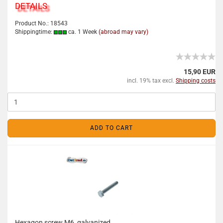
DETAILS
Product No.: 18543
Shippingtime:
ca. 1 Week
(abroad may vary)
15,90 EUR
incl. 19% tax excl.
Shipping costs
ADD TO CART
Hexagon screw M6, galvanized