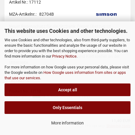
Artikel Nr.: 17112
MZA-Artikelnr.: 82704B
Neuer Regenschutz für die Sitzbank. Dieser Überzug ist
This website uses Cookies and other technologies.
Wasserdicht.
We use Cookies and other technologies, also from third-party suppliers, to
Motiv: Simson Used Look
ensure the basic functionalities and analyze the usage of our website in
order to provide you with the best shopping experience possible. You can
find more information in our
Privacy Notice
.
Die Fixierung erfolgt über Gummizug und Klettsreifen an der
Unterseite.
For more information on how Google uses your personal data, please visit
the Google website on
How Google uses information from sites or apps
that use our services
.
DETAILS
Accept all
Product No.: 17112
Shippingtime:
ca. 1 Week
(abroad may vary)
Only Essentials
11,40 EUR
More information
incl. 19% tax excl.
Shipping costs