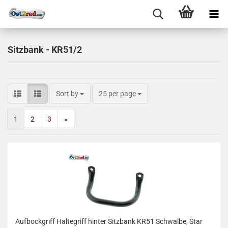
Sitzbank - KR51/2
Sort by
25 per page
1
2
3
»
Aufbockgriff Haltegriff hinter Sitzbank KR51 Schwalbe, Star