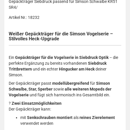
Gepäckträger Siebdruck passend für Simson Schwalbe KR51
SR4/
Artikel Nr.: 18232
Weißer Gepäckträger für die Simson Vogelserie –
Stilvolles Heck-Upgrade
Ein
Gepäckträger für die Vogelserie in Siebdruck Optik
– die
perfekte Ergänzung zu bereits vorhandenen
Siebdruck
Trittbrettern
und ein echter
Hingucker am Heck
deiner
Simson.
Der Gepäckträger passt
modellübergreifend
für
Simson
Schwalbe, Star, Sperber
sowie
alle weiteren Mopeds der
Vogelserie
und fügt sich harmonisch ins Gesamtbild ein.
?
Zwei Einsatzmöglichkeiten
Der Gepäckträger kann:
mit
Senkschrauben montiert
als
reines Zierelement
verwendet werden