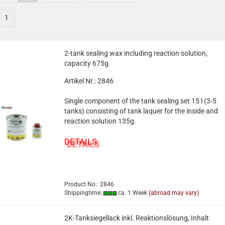
1
2-tank sealing wax including reaction solution,
capacity 675g
Artikel Nr.: 2846
Single component of the tank sealing set 15 l (3-5
tanks) consisting of tank laquer for the inside and
reaction solution 135g.
DETAILS
Product No.: 2846
Shippingtime:
ca. 1 Week
(abroad may vary)
2K-Tanksiegellack inkl. Reaktionslösung, Inhalt