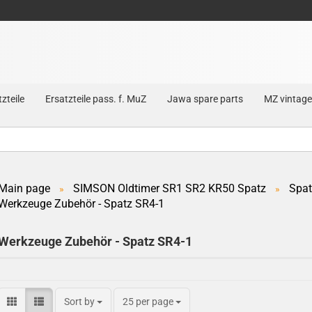
zteile
Ersatzteile pass. f. MuZ
Jawa spare parts
MZ vintage
Main page
SIMSON Oldtimer SR1 SR2 KR50 Spatz
Spat
»
»
Werkzeuge Zubehör - Spatz SR4-1
Create a new account
Forgot password?
Werkzeuge Zubehör - Spatz SR4-1
Sort by
25 per page