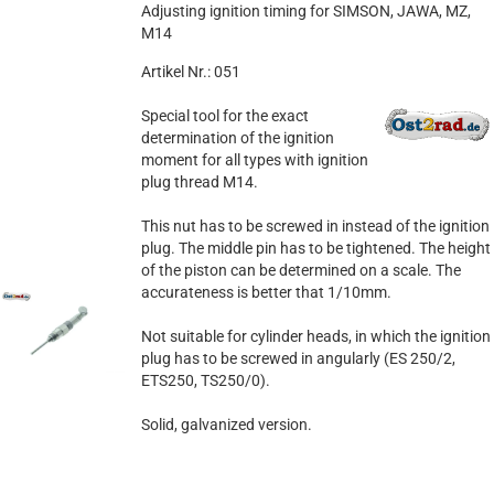
Adjusting ignition timing for SIMSON, JAWA, MZ,
M14
Artikel Nr.: 051
Special tool for the exact
determination of the ignition
moment for all types with ignition
plug thread M14.
This nut has to be screwed in instead of the ignition
plug. The middle pin has to be tightened. The height
of the piston can be determined on a scale. The
accurateness is better that 1/10mm.
Not suitable for cylinder heads, in which the ignition
plug has to be screwed in angularly (ES 250/2,
ETS250, TS250/0).
Solid, galvanized version.