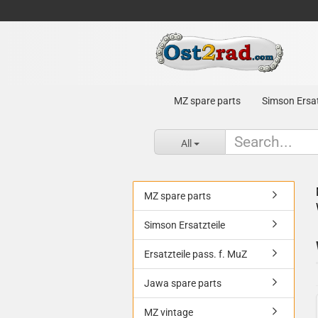
MZ spare parts
Simson Ersat
All
MZ spare parts
Simson Ersatzteile
Ersatzteile pass. f. MuZ
Jawa spare parts
MZ vintage