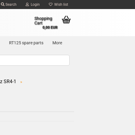
Search
Login
Wish list
Shopping
Cart
0,00 EUR
RT125 spare parts
More
z SR4-1
»