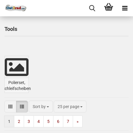
Tools
Polierset,
Schleifscheiben
Sort by
25 per page
1
2
3
4
5
6
7
»