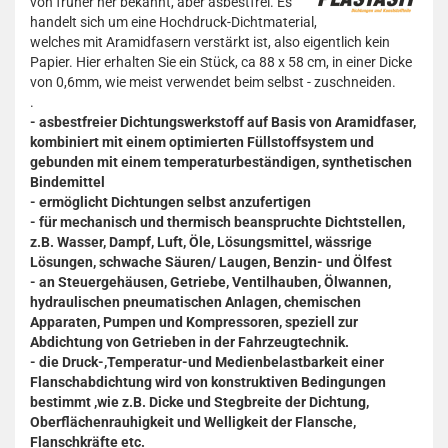
von früher her bekannt, aber asbestfrei. Es
handelt sich um eine Hochdruck-Dichtmaterial,
welches mit Aramidfasern verstärkt ist, also eigentlich kein
Papier. Hier erhalten Sie ein Stück, ca 88 x 58 cm, in einer Dicke
von 0,6mm, wie meist verwendet beim selbst - zuschneiden.
.
- asbestfreier Dichtungswerkstoff auf Basis von Aramidfaser,
kombiniert mit einem optimierten Füllstoffsystem und
gebunden mit einem temperaturbeständigen, synthetischen
Bindemittel
- ermöglicht Dichtungen selbst anzufertigen
- für mechanisch und thermisch beanspruchte Dichtstellen,
z.B. Wasser, Dampf, Luft, Öle, Lösungsmittel, wässrige
Lösungen, schwache Säuren/ Laugen, Benzin- und Ölfest
- an Steuergehäusen, Getriebe, Ventilhauben, Ölwannen,
hydraulischen pneumatischen Anlagen, chemischen
Apparaten, Pumpen und Kompressoren, speziell zur
Abdichtung von Getrieben in der Fahrzeugtechnik.
- die Druck-,Temperatur-und Medienbelastbarkeit einer
Flanschabdichtung wird von konstruktiven Bedingungen
bestimmt ,wie z.B. Dicke und Stegbreite der Dichtung,
Oberflächenrauhigkeit und Welligkeit der Flansche,
Flanschkräfte etc.