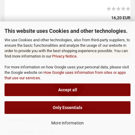
16,20 EUR
incl. 19% tax excl.
Shipping costs
This website uses Cookies and other technologies.
We use Cookies and other technologies, also from third-party suppliers, to
ensure the basic functionalities and analyze the usage of our website in
order to provide you with the best shopping experience possible. You can
ADD TO CART
find more information in our
Privacy Notice
.
For more information on how Google uses your personal data, please visit
the Google website on
How Google uses information from sites or apps
that use our services
.
Accept all
Only Essentials
crankshaft to press out appliance SIMSON S50
Artikel Nr.: 2750
More information
MZA-Artikelnr.: 82119A