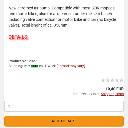
New chromed air pump. Compatible with most GDR mopeds
and motor bikes, also for attachment under the seat bench.
Including valve connection for motor biike and car (no bicycle
valve). Total lenght of ca. 350mm.
DETAILS
Product No.: 2927
Shippingtime:
ca. 1 Week
(abroad may vary)
10,40 EUR
incl. 19% tax excl.
Shipping costs
ADD TO CART