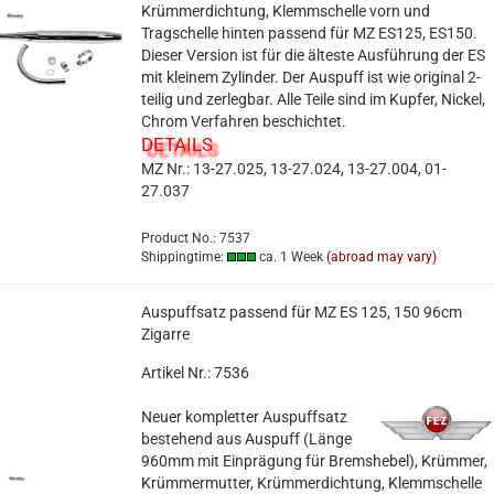
Krümmerdichtung, Klemmschelle vorn und
Tragschelle hinten passend für MZ ES125, ES150.
Dieser Version ist für die älteste Ausführung der ES
mit kleinem Zylinder. Der Auspuff ist wie original 2-
teilig und zerlegbar. Alle Teile sind im Kupfer, Nickel,
Chrom Verfahren beschichtet.
DETAILS
MZ Nr.: 13-27.025, 13-27.024, 13-27.004, 01-
27.037
Product No.: 7537
Shippingtime:
ca. 1 Week
(abroad may vary)
Auspuffsatz passend für MZ ES 125, 150 96cm
Zigarre
Artikel Nr.: 7536
Neuer kompletter Auspuffsatz
bestehend aus Auspuff (Länge
960mm mit Einprägung für Bremshebel), Krümmer,
Krümmermutter, Krümmerdichtung, Klemmschelle