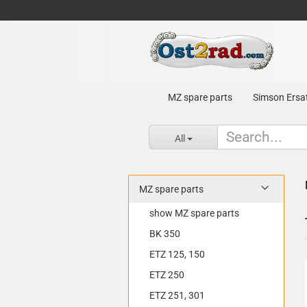
MZ spare parts
Simson Ersat
All
MZ spare parts
show MZ spare parts
BK 350
ETZ 125, 150
ETZ 250
ETZ 251, 301