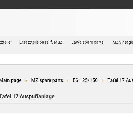
zteile
Ersatzteile pass. f. MuZ
Jawa spare parts
MZ vintage
Main page
MZ spare parts
ES 125/150
Tafel 17 Au
»
»
»
Create a new account
Tafel 17 Auspuffanlage
Forgot password?