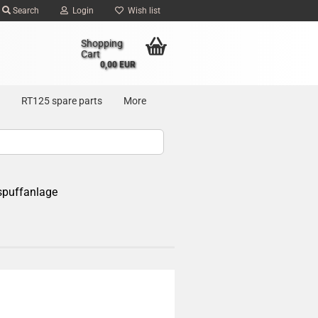
Search
Login
Wish list
Shopping
Cart
0,00 EUR
RT125 spare parts
More
spuffanlage