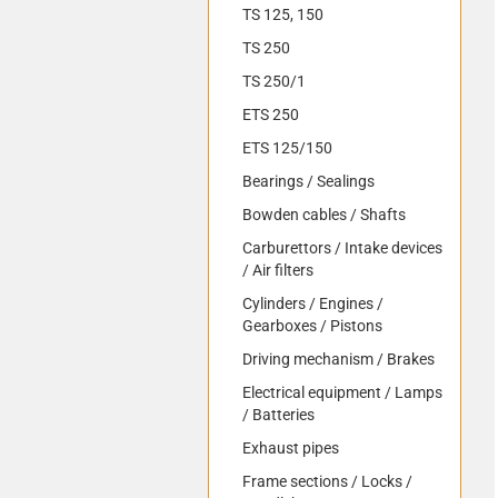
TS 125, 150
TS 250
TS 250/1
ETS 250
ETS 125/150
Bearings / Sealings
Bowden cables / Shafts
Carburettors / Intake devices
/ Air filters
Cylinders / Engines /
Gearboxes / Pistons
Driving mechanism / Brakes
Electrical equipment / Lamps
/ Batteries
Exhaust pipes
Frame sections / Locks /