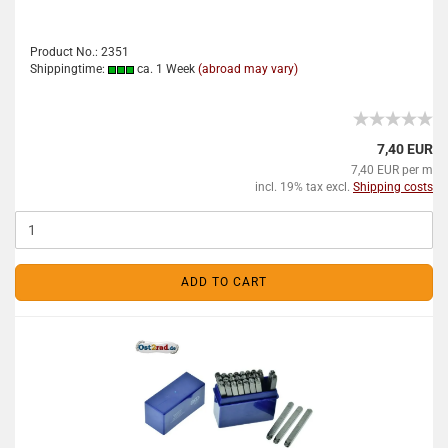
Product No.: 2351
Shippingtime:
ca. 1 Week
(abroad may vary)
7,40 EUR
7,40 EUR per m
incl. 19% tax excl.
Shipping costs
ADD TO CART