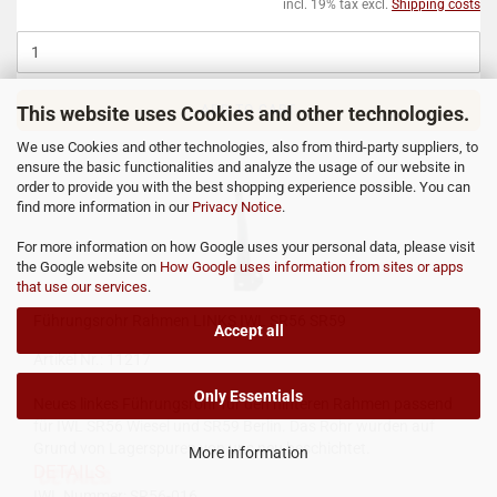
incl. 19% tax excl.
Shipping costs
This website uses Cookies and other technologies.
ADD TO CART
We use Cookies and other technologies, also from third-party suppliers, to
ensure the basic functionalities and analyze the usage of our website in
order to provide you with the best shopping experience possible. You can
find more information in our
Privacy Notice
.
For more information on how Google uses your personal data, please visit
the Google website on
How Google uses information from sites or apps
that use our services
.
Führungsrohr Rahmen LINKS IWL SR56 SR59
Accept all
Artikel Nr.: 11217
Only Essentials
Neues linkes Führungsrohr für den hinteren Rahmen passend
für IWL SR56 Wiesel und SR59 Berlin. Das Rohr wurden auf
Grund von Lagerspuren von uns neu beschichtet.
More information
DETAILS
IWL Nummer:
SR56-016