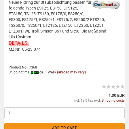
Neuer Filzring zur Staubabdichtung passen für
folgende Typen ES125, ES150, ETS125,
ETS150, TS125, TS150, ES175/0, ES250/0,
ES300, ES175/1, ES250/1, ES175/2, ES250/2 ETS250,
TS250/0, TS250/1, ETZ125, ETZ150, ETZ250, ETZ251,
ETZ301,IWL Troll, Simson S51 und SR50. Die Maße sind
10x19x4mm.
DETAILS
MZ Nr.: 05-23.074
Product No.: 7368
Shippingtime:
ca. 1 Week
(abroad may vary)
1,30 EUR
incl. 19% tax excl.
Shipping costs
ADD TO CART