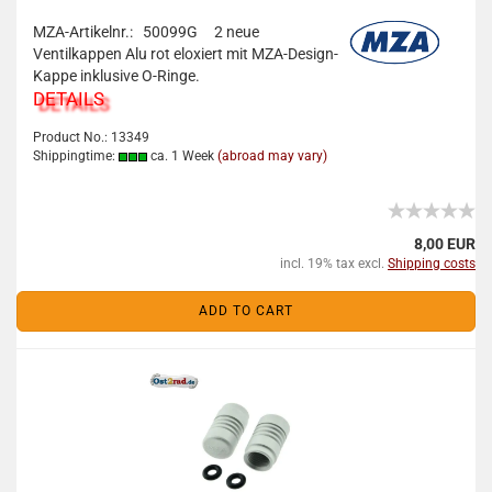
MZA-Artikelnr.: 50099G
2 neue
Ventilkappen Alu rot eloxiert mit MZA-Design-
Kappe inklusive O-Ringe.
DETAILS
Product No.: 13349
Shippingtime:
ca. 1 Week
(abroad may vary)
8,00 EUR
incl. 19% tax excl.
Shipping costs
ADD TO CART