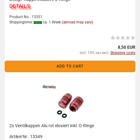
DETAILS
Product No.: 13351
Shippingtime:
ca. 1 Week
(abroad may vary)
8,50 EUR
incl. 19% tax excl.
Shipping costs
ADD TO CART
2x Ventilkappen Alu rot eloxiert inkl. O-Ringe
Artikel Nr.: 13349