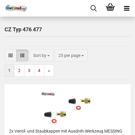
CZ Typ 476 477
Sort by
25 per page
1
2
3
4
»
2x Ventil- und Staubkappen mit Ausdreh-Werkzeug MESSING