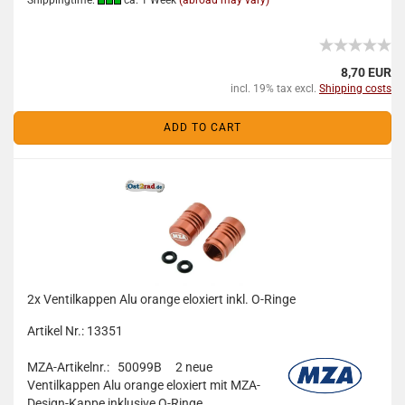
Shippingtime:
ca. 1 Week
(abroad may vary)
8,70 EUR
incl. 19% tax excl.
Shipping costs
ADD TO CART
2x Ventilkappen Alu orange eloxiert inkl. O-Ringe
Artikel Nr.: 13351
MZA-Artikelnr.: 50099B
2 neue
Ventilkappen Alu orange eloxiert mit MZA-
Design-Kappe inklusive O-Ringe.