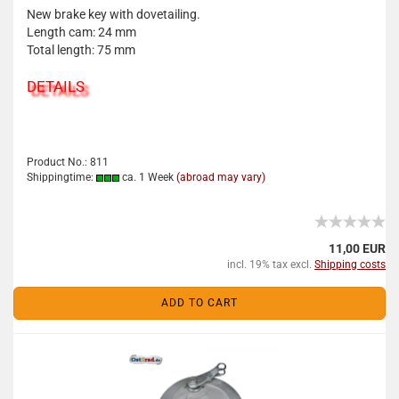
New brake key with dovetailing.
Length cam: 24 mm
Total length: 75 mm
DETAILS
Product No.: 811
Shippingtime:
ca. 1 Week
(abroad may vary)
11,00 EUR
incl. 19% tax excl.
Shipping costs
ADD TO CART