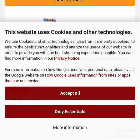
ADD TO CART
This website uses Cookies and other technologies.
We use Cookies and other technologies, also from third-party suppliers, to
ensure the basic functionalities and analyze the usage of our website in
order to provide you with the best shopping experience possible. You can
find more information in our
Privacy Notice
.
Distanzhülse 50mm Radnabe JAWA Panelka 634 638 639 640
For more information on how Google uses your personal data, please visit
Artikel Nr.: 4339
the Google website on
How Google uses information from sites or apps
that use our services
.
DETAILS
Accept all
Product No.: 4339
Shippingtime:
ca. 1 Week
(abroad may vary)
Only Essentials
More information
3,80 EUR
incl. 19% tax excl.
Shipping costs