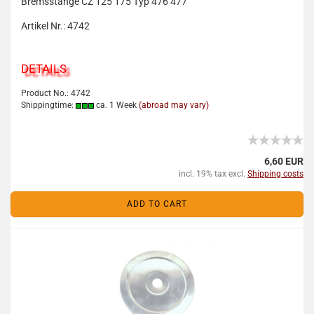
Bremsstange CZ 125 175 Typ 476 477
Artikel Nr.: 4742
DETAILS
Product No.: 4742
Shippingtime:
ca. 1 Week
(abroad may vary)
6,60 EUR
incl. 19% tax excl.
Shipping costs
ADD TO CART