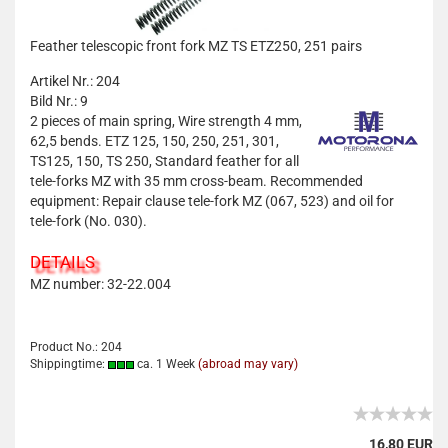
Feather telescopic front fork MZ TS ETZ250, 251 pairs
Artikel Nr.: 204
Bild Nr.: 9
2 pieces of main spring, Wire strength 4 mm,
62,5 bends. ETZ 125, 150, 250, 251, 301,
TS125, 150, TS 250, Standard feather for all
tele-forks MZ with 35 mm cross-beam. Recommended
equipment: Repair clause tele-fork MZ (067, 523) and oil for
tele-fork (No. 030).
DETAILS
MZ number: 32-22.004
Product No.: 204
Shippingtime:
ca. 1 Week
(abroad may vary)
16,80 EUR