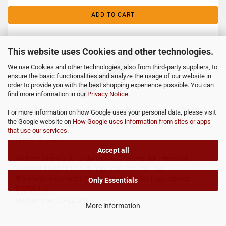
ADD TO CART
This website uses Cookies and other technologies.
We use Cookies and other technologies, also from third-party suppliers, to
ensure the basic functionalities and analyze the usage of our website in
order to provide you with the best shopping experience possible. You can
find more information in our
Privacy Notice
.
Gleitrohr rechts Telegabel (Trommelbremse) passend für MZ
For more information on how Google uses your personal data, please visit
ETZ
the Google website on
How Google uses information from sites or apps
that use our services
.
Artikel Nr.: 7251
Accept all
Rechtes Gleitstück für die Holmaufnahme der Telegabel
passend für MZ ETZ 125, 150, 250, 251, 301 mit
Trommelbremse vorn. Originalersatzteil mit Lagerspuren.
Only Essentials
DETAILS
MZ Nummer: 30-22.039
More information