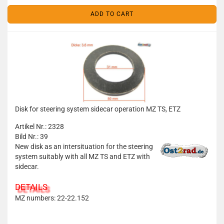
ADD TO CART
Disk for steering system sidecar operation MZ TS, ETZ
Artikel Nr.: 2328
Bild Nr.: 39
New disk as an intersituation for the steering
system suitably with all MZ TS and ETZ with
sidecar.
DETAILS
MZ numbers: 22-22.152