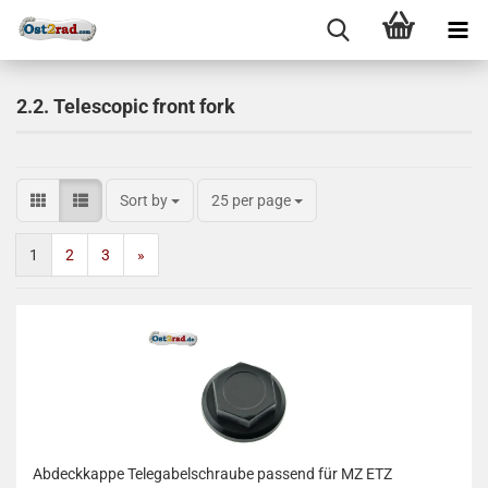
2.2. Telescopic front fork
Sort by
25 per page
1
2
3
»
Abdeckkappe Telegabelschraube passend für MZ ETZ