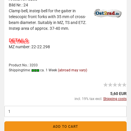
Bild Nr.: 24
Clamp bell, instep bell for the gaiter in
telescopic front forks with 35 mm of cross-
beam diameter. Suitably in MZ, TS and ETZ.
Instep area of approx. 37-40 mm.
DETAILS
MZ number: 22-22.298
Product No.: 3203
Shippingtime:
ca. 1 Week
(abroad may vary)
5,60 EUR
incl. 19% tax excl.
Shipping costs
ADD TO CART