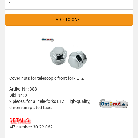
ADD TO CART
Cover nuts for telescopic front fork ETZ
Artikel Nr.: 388
Bild Nr.: 3
2 pieces, for all tele-forks ETZ. High-quality,
chromium-plated face.
DETAILS
MZ number: 30-22.062