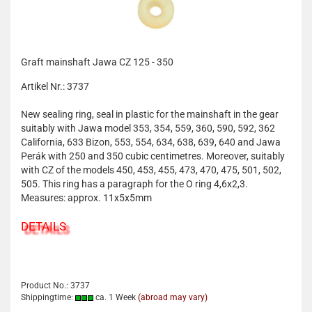
Graft mainshaft Jawa CZ 125 - 350
Artikel Nr.: 3737
New sealing ring, seal in plastic for the mainshaft in the gear
suitably with Jawa model 353, 354, 559, 360, 590, 592, 362
California, 633 Bizon, 553, 554, 634, 638, 639, 640 and Jawa
Perák with 250 and 350 cubic centimetres. Moreover, suitably
with CZ of the models 450, 453, 455, 473, 470, 475, 501, 502,
505. This ring has a paragraph for the O ring 4,6x2,3.
Measures: approx. 11x5x5mm
DETAILS
Product No.: 3737
Shippingtime:
ca. 1 Week
(abroad may vary)