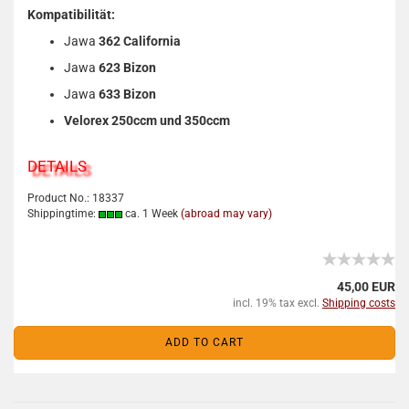
Kompatibilität:
Jawa
362 California
Jawa
623 Bizon
Jawa
633 Bizon
Velorex 250ccm und 350ccm
DETAILS
Product No.: 18337
Shippingtime:
ca. 1 Week
(abroad may vary)
45,00 EUR
incl. 19% tax excl.
Shipping costs
ADD TO CART