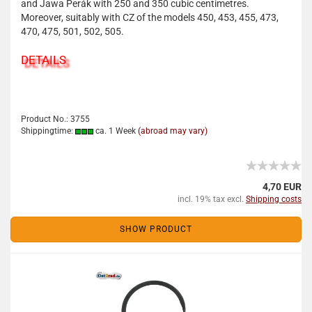
and Jawa Perák with 250 and 350 cubic centimetres.
Moreover, suitably with CZ of the models 450, 453, 455, 473,
470, 475, 501, 502, 505.
DETAILS
Product No.: 3755
Shippingtime:
ca. 1 Week
(abroad may vary)
4,70 EUR
incl. 19% tax excl.
Shipping costs
SHOW PRODUCT