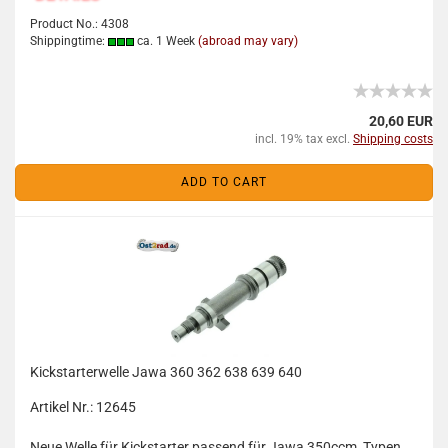
Product No.: 4308
Shippingtime:
ca. 1 Week
(abroad may vary)
20,60 EUR
incl. 19% tax excl.
Shipping costs
ADD TO CART
Kickstarterwelle Jawa 360 362 638 639 640
Artikel Nr.: 12645
Neue Welle für Kickstarter passend für Jawa 350ccm, Typen