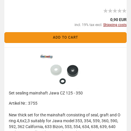
0,90 EUR
incl. 19% tax excl.
Shipping costs
ADD TO CART
Set sealing mainshaft Jawa CZ 125 - 350
Artikel Nr.: 3755
New thick set for the mainshaft consisting of seal, graft and O
ring 4,6x2,3 suitably for Jawa model 353, 354, 559, 360, 590,
592, 362 California, 633 Bizon, 553, 554, 634, 638, 639, 640