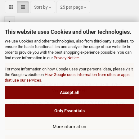
Sort by
25 per page
1
This website uses Cookies and other technologies.
We use Cookies and other technologies, also from third-party suppliers, to
1
to
22
(from a total of
22
)
ensure the basic functionalities and analyze the usage of our website in
order to provide you with the best shopping experience possible. You can
find more information in our
Privacy Notice
.
For more information on how Google uses your personal data, please visit
New products
the Google website on
How Google uses information from sites or apps
that use our services
.
Accept all
SET Bowdenzüge Enduro SIMSON S51E S70E BVF-?Vergaser -
SILBER
Only Essentials
17,50 EUR
More information