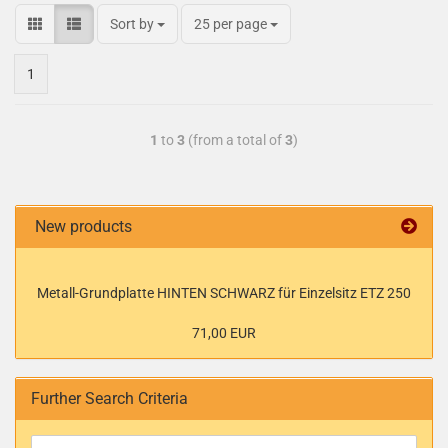
Sort by
25 per page
1
1
to
3
(from a total of
3
)
New products
Metall-Grundplatte HINTEN SCHWARZ für Einzelsitz ETZ 250
71,00 EUR
Further Search Criteria