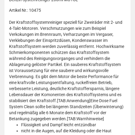
Artikel Nr.: 10475
Der Kraftstoffsystemreiniger speziell für Zweiräder mit 2- und
4-Takt-Motoren. Verschmutzungen wie zum Beispiel
Verkokungen im Brennraum, Verharzungen im Vergaser,
Verklebungen der Einspritzdüsen, Kondenswasser im
Kraftstoffsystem werden zuverlässig entfernt. Hochwirksame
Schmierkomponenten schützen das Kraftstoffsystem
während des Reinigungsvorganges und verhindern die
Ablagerung gelöster Partikel. Ein sauberes Kraftstoffsystem
ist Voraussetzung für eine saubere und wirkungsvolle
Verbrennung. Es gibt dem Motor die beste Performance für
eine kraftvolle Leistungsentfaltung, ruckelfreien Betrieb,
verbesserte Leistung, deutliche Kraftstoffersparnis, längere
Lebensdauer der Komonenten des Kraftstoffsystems und es
stabilisiert den Kraftstoff.[TAB:Anwendung]Eine Dose Fuel
System Clean sollte bei längeren Standzeiten (Überwinterung)
und regelmäßig alle 6 Monate dem Kraftstoff vor der
Betankung zugegeben werden.[TAB:Warnhinweise]
Flüssigkeit und Dampf leicht entzündbar
nicht in die Augen, auf die Kleidung oder die Haut