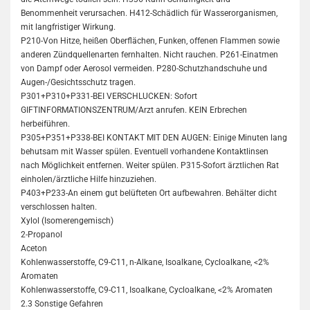
Benommenheit verursachen. H412-Schädlich für Wasserorganismen,
mit langfristiger Wirkung.
P210-Von Hitze, heißen Oberflächen, Funken, offenen Flammen sowie
anderen Zündquellenarten fernhalten. Nicht rauchen. P261-Einatmen
von Dampf oder Aerosol vermeiden. P280-Schutzhandschuhe und
Augen-/Gesichtsschutz tragen.
P301+P310+P331-BEI VERSCHLUCKEN: Sofort
GIFTINFORMATIONSZENTRUM/Arzt anrufen. KEIN Erbrechen
herbeiführen.
P305+P351+P338-BEI KONTAKT MIT DEN AUGEN: Einige Minuten lang
behutsam mit Wasser spülen. Eventuell vorhandene Kontaktlinsen
nach Möglichkeit entfernen. Weiter spülen. P315-Sofort ärztlichen Rat
einholen/ärztliche Hilfe hinzuziehen.
P403+P233-An einem gut belüfteten Ort aufbewahren. Behälter dicht
verschlossen halten.
Xylol (Isomerengemisch)
2-Propanol
Aceton
Kohlenwasserstoffe, C9-C11, n-Alkane, Isoalkane, Cycloalkane, <2%
Aromaten
Kohlenwasserstoffe, C9-C11, Isoalkane, Cycloalkane, <2% Aromaten
2.3 Sonstige Gefahren