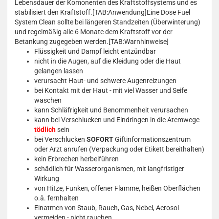
Lebensdauer der Komonenten des Kraftstoffsystems und es
stabilisiert den Kraftstoff.[TAB:Anwendung]Eine Dose Fuel
System Clean sollte bei längeren Standzeiten (Überwinterung)
und regelmäßig alle 6 Monate dem Kraftstoff vor der
Betankung zugegeben werden.[TAB:Warnhinweise]
Flüssigkeit und Dampf leicht entzündbar
nicht in die Augen, auf die Kleidung oder die Haut
gelangen lassen
verursacht Haut- und schwere Augenreizungen
bei Kontakt mit der Haut - mit viel Wasser und Seife
waschen
kann Schläfrigkeit und Benommenheit verursachen
kann bei Verschlucken und Eindringen in die Atemwege
tödlich
sein
bei Verschlucken
SOFORT
Giftinformationszentrum
oder Arzt anrufen (Verpackung oder Etikett bereithalten)
kein Erbrechen herbeiführen
schädlich für Wasserorganismen, mit langfristiger
Wirkung
von Hitze, Funken, offener Flamme, heißen Oberflächen
o.ä. fernhalten
Einatmen von Staub, Rauch, Gas, Nebel, Aerosol
vermeiden - nicht rauchen