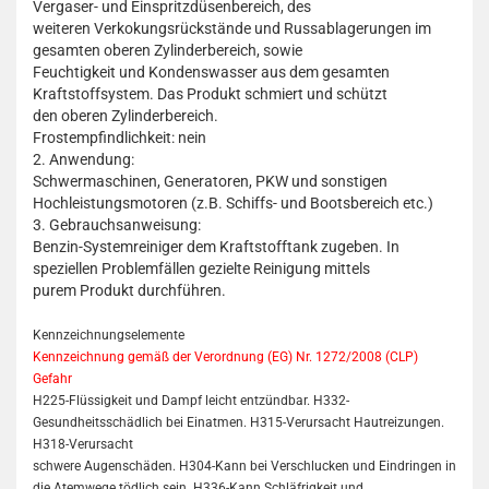
Vergaser- und Einspritzdüsenbereich, des
weiteren Verkokungsrückstände und Russablagerungen im
gesamten oberen Zylinderbereich, sowie
Feuchtigkeit und Kondenswasser aus dem gesamten
Kraftstoffsystem. Das Produkt schmiert und schützt
den oberen Zylinderbereich.
Frostempfindlichkeit: nein
2. Anwendung:
Schwermaschinen, Generatoren, PKW und sonstigen
Hochleistungsmotoren (z.B. Schiffs- und Bootsbereich etc.)
3. Gebrauchsanweisung:
Benzin-Systemreiniger dem Kraftstofftank zugeben. In
speziellen Problemfällen gezielte Reinigung mittels
purem Produkt durchführen.
Kennzeichnungselemente
Kennzeichnung gemäß der Verordnung (EG) Nr. 1272/2008 (CLP)
Gefahr
H225-Flüssigkeit und Dampf leicht entzündbar. H332-
Gesundheitsschädlich bei Einatmen. H315-Verursacht Hautreizungen.
H318-Verursacht
schwere Augenschäden. H304-Kann bei Verschlucken und Eindringen in
die Atemwege tödlich sein. H336-Kann Schläfrigkeit und