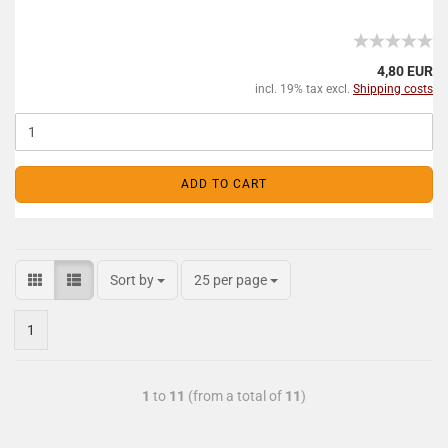
4,80 EUR
incl. 19% tax excl.
Shipping costs
ADD TO CART
Sort by
25 per page
1
1
to
11
(from a total of
11
)