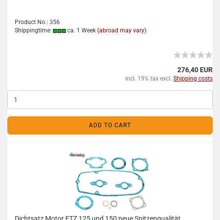
Product No.: 356
Shippingtime:
ca. 1 Week
(abroad may vary)
276,40 EUR
incl. 19% tax excl.
Shipping costs
ADD TO CART
Dichtsatz Motor ETZ 125 und 150 neue Spitzenqualität