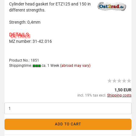
Cylinder head gasket for ETZ125 and 150 in
different strengths.
Strength: 0,4mm
DETAILS
MZ number: 31-42.016
Product No.: 1851
Shippingtime:
ca. 1 Week
(abroad may vary)
1,50 EUR
incl. 19% tax excl.
Shipping costs
ADD TO CART