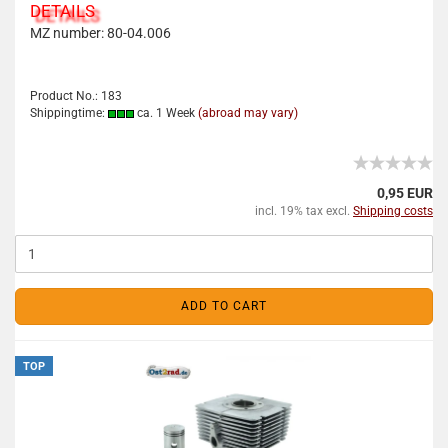
DETAILS
MZ number: 80-04.006
Product No.: 183
Shippingtime:
ca. 1 Week
(abroad may vary)
0,95 EUR
incl. 19% tax excl.
Shipping costs
ADD TO CART
TOP