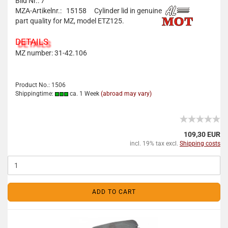
Bild Nr.: 7
MZA-Artikelnr.: 15158
Cylinder lid in genuine
part quality for MZ, model ETZ125.
DETAILS
MZ number: 31-42.106
Product No.: 1506
Shippingtime:
ca. 1 Week
(abroad may vary)
109,30 EUR
incl. 19% tax excl.
Shipping costs
ADD TO CART