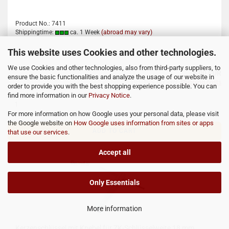
Product No.: 7411
Shippingtime:
ca. 1 Week
(abroad may vary)
This website uses Cookies and other technologies.
We use Cookies and other technologies, also from third-party suppliers, to
6,00 EUR
ensure the basic functionalities and analyze the usage of our website in
incl. 19% tax excl.
Shipping costs
order to provide you with the best shopping experience possible. You can
find more information in our
Privacy Notice
.
For more information on how Google uses your personal data, please visit
the Google website on
How Google uses information from sites or apps
ADD TO CART
that use our services
.
Accept all
Only Essentials
More information
Kerzenschlüssel mit Knebel für ZK-Schlüsselweite 18 mm