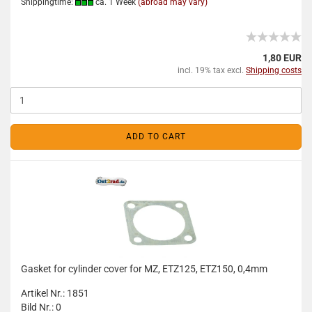
Shippingtime:
ca. 1 Week
(abroad may vary)
1,80 EUR
incl. 19% tax excl.
Shipping costs
ADD TO CART
Gasket for cylinder cover for MZ, ETZ125, ETZ150, 0,4mm
Artikel Nr.: 1851
Bild Nr.: 0