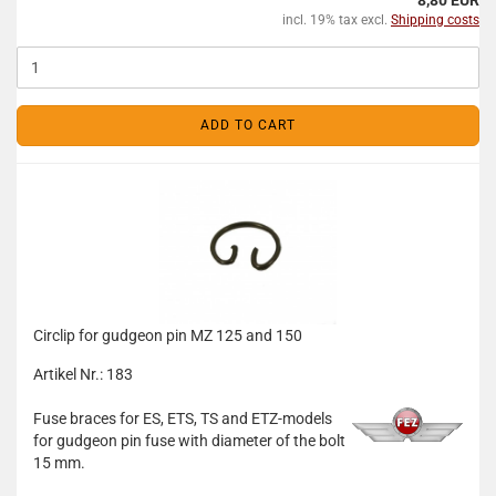
8,80 EUR
incl. 19% tax excl.
Shipping costs
ADD TO CART
Circlip for gudgeon pin MZ 125 and 150
Artikel Nr.: 183
Fuse braces for ES, ETS, TS and ETZ-models
for gudgeon pin fuse with diameter of the bolt
15 mm.