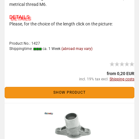
metrical thread M6.
DETAILS
Please, for the choice of the length click on the picture:
Product No.: 1427
Shippingtime:
ca. 1 Week
(abroad may vary)
from 0,20 EUR
incl. 19% tax excl.
Shipping costs
SHOW PRODUCT