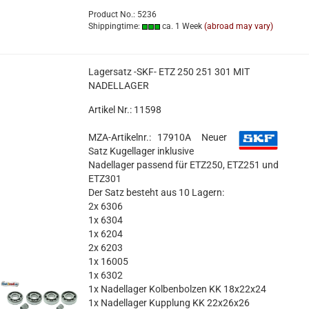
Product No.: 5236
Shippingtime:
ca. 1 Week
(abroad may vary)
Lagersatz -SKF- ETZ 250 251 301 MIT
NADELLAGER
Artikel Nr.: 11598
MZA-Artikelnr.: 17910A
Neuer
Satz Kugellager inklusive
Nadellager passend für ETZ250, ETZ251 und
ETZ301
Der Satz besteht aus 10 Lagern:
2x 6306
1x 6304
1x 6204
2x 6203
1x 16005
1x 6302
1x Nadellager Kolbenbolzen
KK 18x22x24
1x Nadellager Kupplung
KK 22x26x26