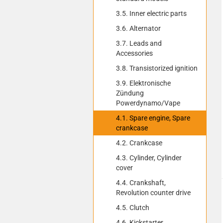
3.5. Inner electric parts
3.6. Alternator
3.7. Leads and
Accessories
3.8. Transistorized ignition
3.9. Elektronische
Zündung
Powerdynamo/Vape
4.1. Spare engine, Spare
crankcase
4.2. Crankcase
4.3. Cylinder, Cylinder
cover
4.4. Crankshaft,
Revolution counter drive
4.5. Clutch
4.6. Kickstarter