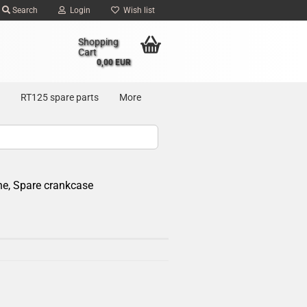
Search
Login
Wish list
Shopping
Cart
0,00 EUR
RT125 spare parts
More
ne, Spare crankcase