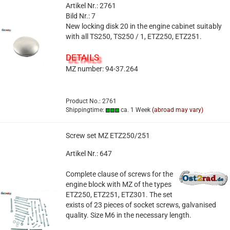
Artikel Nr.: 2761
Bild Nr.: 7
New locking disk 20 in the engine cabinet suitably
with all TS250, TS250 / 1, ETZ250, ETZ251.
DETAILS
MZ number: 94-37.264
Product No.: 2761
Shippingtime:
ca. 1 Week
(abroad may vary)
Screw set MZ ETZ250/251
Artikel Nr.: 647
Complete clause of screws for the
engine block with MZ of the types
ETZ250, ETZ251, ETZ301. The set
exists of 23 pieces of socket screws, galvanised
quality. Size M6 in the necessary length.