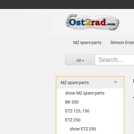
MZ spare parts
Simson Ersat
All
MZ spare parts
show MZ spare parts
BK 350
ETZ 125, 150
ETZ 250
show ETZ 250