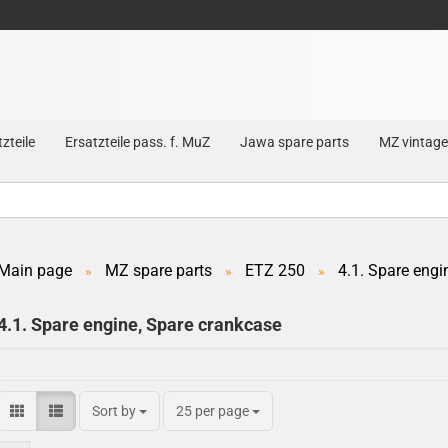
zteile
Ersatzteile pass. f. MuZ
Jawa spare parts
MZ vintage
Main page
MZ spare parts
ETZ 250
4.1. Spare engi
»
»
»
Create a new account
4.1. Spare engine, Spare crankcase
Forgot password?
Sort by
25 per page