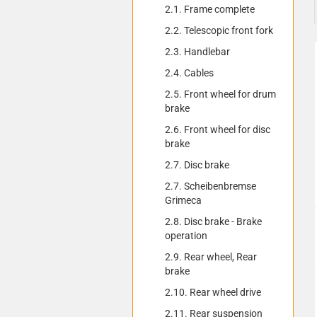
2.1. Frame complete
2.2. Telescopic front fork
2.3. Handlebar
2.4. Cables
2.5. Front wheel for drum
brake
2.6. Front wheel for disc
brake
2.7. Disc brake
2.7. Scheibenbremse
Grimeca
2.8. Disc brake - Brake
operation
2.9. Rear wheel, Rear
brake
2.10. Rear wheel drive
2.11. Rear suspension