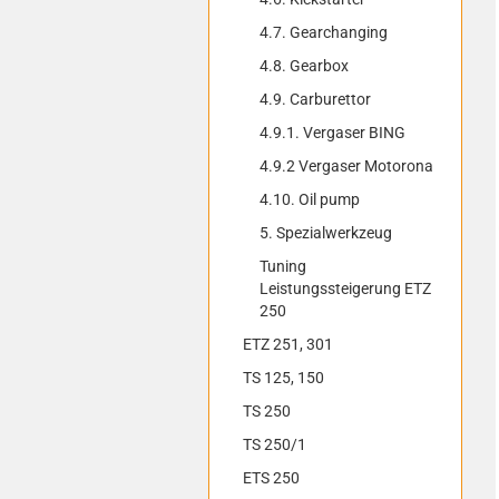
4.7. Gearchanging
4.8. Gearbox
4.9. Carburettor
4.9.1. Vergaser BING
4.9.2 Vergaser Motorona
4.10. Oil pump
5. Spezialwerkzeug
Tuning
Leistungssteigerung ETZ
250
ETZ 251, 301
TS 125, 150
TS 250
TS 250/1
ETS 250