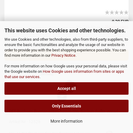
9,20 EUR
incl. 19% tax excl.
Shipping costs
This website uses Cookies and other technologies.
We use Cookies and other technologies, also from third-party suppliers, to
ensure the basic functionalities and analyze the usage of our website in
order to provide you with the best shopping experience possible. You can
ADD TO CART
find more information in our
Privacy Notice
.
For more information on how Google uses your personal data, please visit
the Google website on
How Google uses information from sites or apps
that use our services
.
Accept all
Only Essentials
SET Buchsen Bremsnocken hinten IWL Berliner Roller Wiesel
More information
Artikel Nr.: 12528