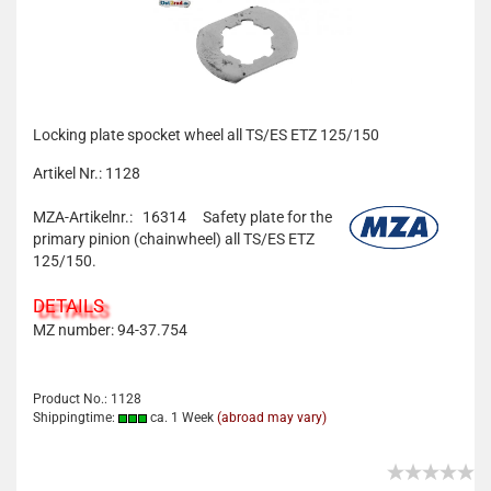
Locking plate spocket wheel all TS/ES ETZ 125/150
Artikel Nr.: 1128
MZA-Artikelnr.: 16314
Safety plate for the
primary pinion (chainwheel) all TS/ES ETZ
125/150.
DETAILS
MZ number: 94-37.754
Product No.: 1128
Shippingtime:
ca. 1 Week
(abroad may vary)