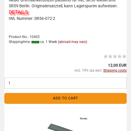
Neuer Bremsankerbolzen passend für IWL SR56 Wiesel und
SR59 Berlin. Originalersatzteil, kann Lagerspuren aufweisen.
DETAILS
IWL Nummer:
SR56-072:2
Product No.: 10402
Shippingtime:
ca. 1 Week
(abroad may vary)
12,00 EUR
incl. 19% tax excl.
Shipping costs
ADD TO CART