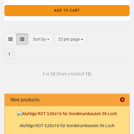
ADD TO CART
Sort by
25 per page
1
1
to
12
(from a total of
12
)
New products
Alufelge ROT 3,00x16 für Sonderumbauten 36 Loch