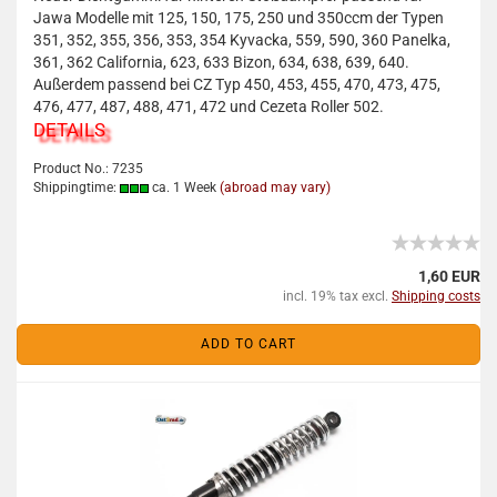
Jawa Modelle mit 125, 150, 175, 250 und 350ccm der Typen
351, 352, 355, 356, 353, 354 Kyvacka, 559, 590, 360 Panelka,
361, 362 California, 623, 633 Bizon, 634, 638, 639, 640.
Außerdem passend bei CZ Typ 450, 453, 455, 470, 473, 475,
476, 477, 487, 488, 471, 472 und Cezeta Roller 502.
DETAILS
Product No.: 7235
Shippingtime:
ca. 1 Week
(abroad may vary)
1,60 EUR
incl. 19% tax excl.
Shipping costs
ADD TO CART