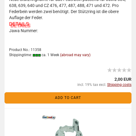
638, 639, 640 und CZ 476, 477, 487, 488, 471 und 472. Pro
Federbein werden zwei benötigt. Der Stützring ist die obere
Auflage der Feder.
DETAILS
Jawa Nummer:
Product No.: 11358
Shippingtime:
ca. 1 Week
(abroad may vary)
2,00 EUR
incl. 19% tax excl.
Shipping costs
ADD TO CART