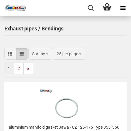
Exhaust pipes / Bendings
Sort by
25 per page
1
2
»
aluminium manifold gasket Jawa - CZ 125-175 Type 355, 356