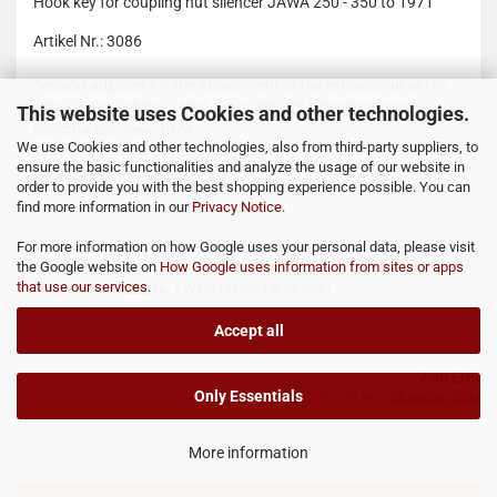
Hook key for coupling nut silencer JAWA 250 - 350 to 1971
Artikel Nr.: 3086
Tension adjuster for the attachment of the exhaustnut at the
exhaust pipe of the JAWA types 353, 354 starting from
This website uses Cookies and other technologies.
construction year 1974.
We use Cookies and other technologies, also from third-party suppliers, to
ensure the basic functionalities and analyze the usage of our website in
DETAILS
order to provide you with the best shopping experience possible. You can
find more information in our
Privacy Notice
.
For more information on how Google uses your personal data, please visit
the Google website on
How Google uses information from sites or apps
Product No.: 3086
that use our services
.
Shippingtime:
ca. 1 Week
(abroad may vary)
Accept all
7,50 EUR
Only Essentials
incl. 19% tax excl.
Shipping costs
More information