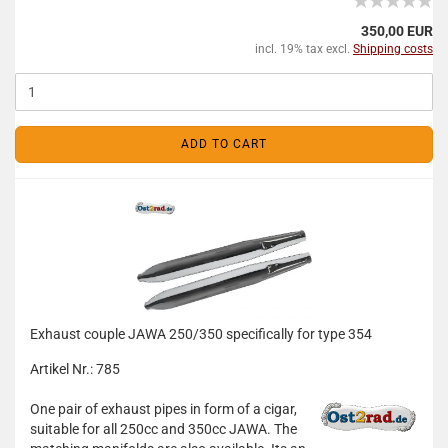
350,00 EUR
incl. 19% tax excl.
Shipping costs
ADD TO CART
Exhaust couple JAWA 250/350 specifically for type 354
Artikel Nr.: 785
One pair of exhaust pipes in form of a cigar,
suitable for all 250cc and 350cc JAWA. The