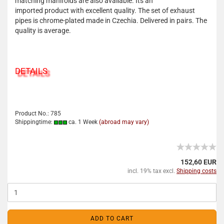
matching manifolds are also available. Its an
imported product with excellent quality. The set of exhaust
pipes is chrome-plated made in Czechia. Delivered in pairs. The
quality is average.
DETAILS
Product No.: 785
Shippingtime:
ca. 1 Week
(abroad may vary)
152,60 EUR
incl. 19% tax excl.
Shipping costs
ADD TO CART