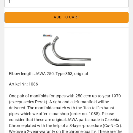
ADD TO CART
Elbow length, JAWA 250, Type 353, original
Artikel Nr.: 1086
One pair of manifolds for types with 250 ccm up to year 1970
(except series Perak). A right and a left manifold will be
delivered. The manifolds match with the "fish tail" exhaust
pipes, which we offer in our shop (order no. 1085). Please
consider that these are original JAWA parts made in Czechia.
Chrome-plated with the help of a 3-layer-procedure (Cu-Ni-Cr).
We give a 2-year-waranty on the chrome quality. These are the