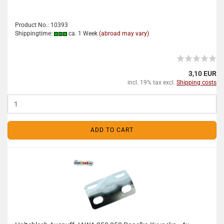
Product No.: 10393
Shippingtime:
ca. 1 Week
(abroad may vary)
3,10 EUR
incl. 19% tax excl.
Shipping costs
ADD TO CART