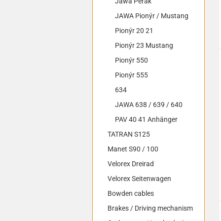
Jawa Perak
JAWA Pionýr / Mustang
Pionýr 20 21
Pionýr 23 Mustang
Pionýr 550
Pionýr 555
634
JAWA 638 / 639 / 640
PAV 40 41 Anhänger
TATRAN S125
Manet S90 / 100
Velorex Dreirad
Velorex Seitenwagen
Bowden cables
Brakes / Driving mechanism