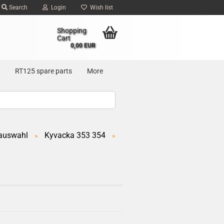
Search
Login
Wish list
Shopping
Cart
0,00 EUR
RT125 spare parts
More
auswahl
Kyvacka 353 354
»
»