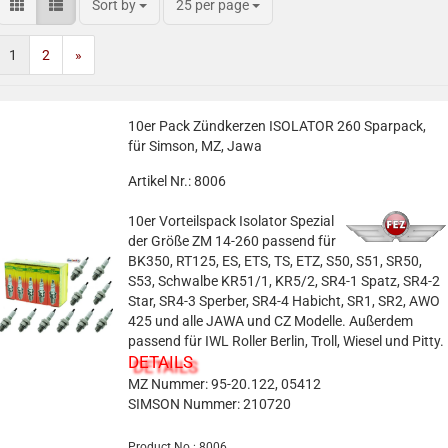
Sort by
25 per page
1
2
»
10er Pack Zündkerzen ISOLATOR 260 Sparpack,
für Simson, MZ, Jawa
Artikel Nr.: 8006
10er Vorteilspack Isolator Spezial
der Größe ZM 14-260 passend für
BK350, RT125, ES, ETS, TS, ETZ, S50, S51, SR50,
S53, Schwalbe KR51/1, KR5/2, SR4-1 Spatz, SR4-2
Star, SR4-3 Sperber, SR4-4 Habicht, SR1, SR2, AWO
425 und alle JAWA und CZ Modelle. Außerdem
passend für IWL Roller Berlin, Troll, Wiesel und Pitty.
DETAILS
MZ Nummer: 95-20.122, 05412
SIMSON Nummer: 210720
Product No.: 8006