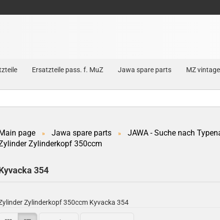
zteile
Ersatzteile pass. f. MuZ
Jawa spare parts
MZ vintage
Main page
Jawa spare parts
JAWA - Suche nach Typen
»
»
Zylinder Zylinderkopf 350ccm
Create a new account
Forgot password?
Kyvacka 354
Zylinder Zylinderkopf 350ccm Kyvacka 354