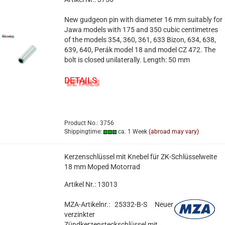
New gudgeon pin with diameter 16 mm suitably for
Jawa models with 175 and 350 cubic centimetres
of the models 354, 360, 361, 633 Bizon, 634, 638,
639, 640, Perák model 18 and model CZ 472. The
bolt is closed unilaterally. Length: 50 mm
DETAILS
Product No.: 3756
Shippingtime:
ca. 1 Week
(abroad may vary)
Kerzenschlüssel mit Knebel für ZK-Schlüsselweite
18 mm Moped Motorrad
Artikel Nr.: 13013
MZA-Artikelnr.: 25332-B-S
Neuer
verzinkter
Zündkerzensteckschlüssel mit