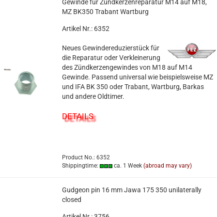
Gewinde für Zündkerzenreparatur M14 auf M18,
MZ BK350 Trabant Wartburg
Artikel Nr.: 6352
Neues Gewindereduzierstück für
die Reparatur oder Verkleinerung
des Zündkerzengewindes von M18 auf M14
Gewinde. Passend universal wie beispielsweise MZ
und IFA BK 350 oder Trabant, Wartburg, Barkas
und andere Oldtimer.
DETAILS
Product No.: 6352
Shippingtime:
ca. 1 Week
(abroad may vary)
Gudgeon pin 16 mm Jawa 175 350 unilaterally
closed
Artikel Nr.: 3756