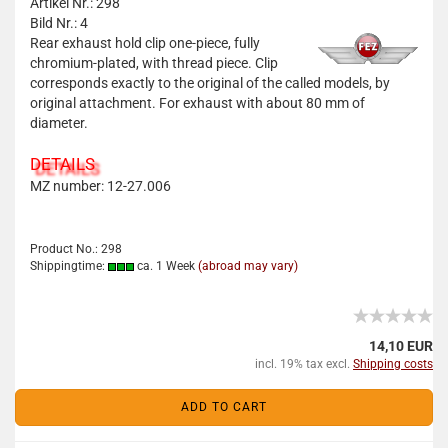
Artikel Nr.: 298
Bild Nr.: 4
Rear exhaust hold clip one-piece, fully
chromium-plated, with thread piece. Clip
corresponds exactly to the original of the called models, by
original attachment. For exhaust with about 80 mm of
diameter.
DETAILS
MZ number: 12-27.006
Product No.: 298
Shippingtime:
ca. 1 Week
(abroad may vary)
14,10 EUR
incl. 19% tax excl.
Shipping costs
ADD TO CART