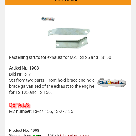
Fastening struts for exhaust for MZ, TS125 and TS150
Artikel Nr.: 1908
Bild Nr.: 6 7
Set from two parts. Front hold brace and hold
brace galvanised of the exhaust to the engine
for TS 125 and TS 150.
DETAILS
MZ number: 13-27.156, 13-27.135
Product No.: 1908
Shippingtime:
ca. 1 Week
(abroad may vary)