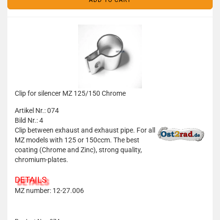
ADD TO CART
Clip for silencer MZ 125/150 Chrome
Artikel Nr.: 074
Bild Nr.: 4
Clip between exhaust and exhaust pipe. For all
MZ models with 125 or 150ccm. The best
coating (Chrome and Zinc), strong quality,
chromium-plates.
DETAILS
MZ number: 12-27.006