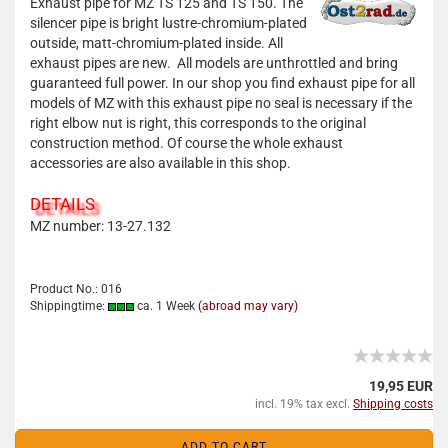
Exhaust pipe for MZ TS 125 and TS 150. The
silencer pipe is bright lustre-chromium-plated
outside, matt-chromium-plated inside. All
exhaust pipes are new. All models are unthrottled and bring
guaranteed full power. In our shop you find exhaust pipe for all
models of MZ with this exhaust pipe no seal is necessary if the
right elbow nut is right, this corresponds to the original
construction method. Of course the whole exhaust
accessories are also available in this shop.
DETAILS
MZ number: 13-27.132
Product No.: 016
Shippingtime:
ca. 1 Week
(abroad may vary)
19,95 EUR
incl. 19% tax excl.
Shipping costs
ADD TO CART