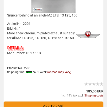
Silencer behind at an angle MZ ETS, TS 125, 150
Artikel Nr.: 2201
Bild Nr.: 1
More anew chromium-plated exhaust suitably
for all MZ ETS125, ETS150, TS125 and TS150.
DETAILS
MZ number: 13-27.113
Product No.: 2201
Shippingtime:
ca. 1 Week
(abroad may vary)
185,00 EUR
incl. 19% tax excl.
Shipping costs
ADD TO CART