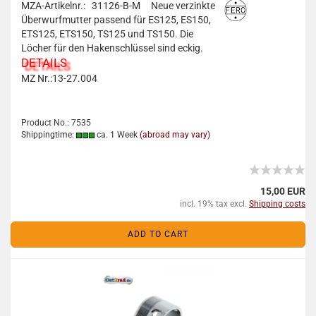
MZA-Artikelnr.: 31126-B-M
Neue verzinkte
Überwurfmutter passend für ES125, ES150,
ETS125, ETS150, TS125 und TS150. Die
Löcher für den Hakenschlüssel sind eckig.
DETAILS
MZ Nr.:13-27.004
Product No.: 7535
Shippingtime:
ca. 1 Week
(abroad may vary)
15,00 EUR
incl. 19% tax excl.
Shipping costs
ADD TO CART