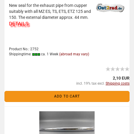
New seal for the exhaust pipe from cupper
suitably with all MZ ES, TS, ETS, ETZ 125 and
150. The external diameter approx. 44 mm.
DETAILS
Product No.: 2752
Shippingtime:
ca. 1 Week
(abroad may vary)
2,10 EUR
incl. 19% tax excl.
Shipping costs
ADD TO CART