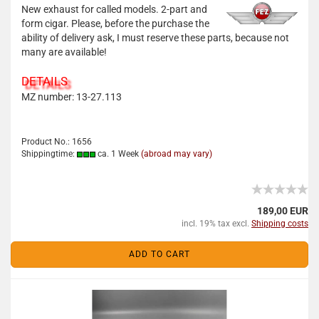
New exhaust for called models. 2-part and
form cigar. Please, before the purchase the
ability of delivery ask, I must reserve these parts, because not
many are available!
DETAILS
MZ number: 13-27.113
Product No.: 1656
Shippingtime:
ca. 1 Week
(abroad may vary)
189,00 EUR
incl. 19% tax excl.
Shipping costs
ADD TO CART