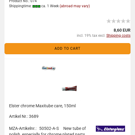
Product No.: 074
Shippingtime:
ca. 1 Week
(abroad may vary)
8,60 EUR
incl. 19% tax excl.
Shipping costs
ADD TO CART
Elster chrome Maxitube care, 150ml
Artikel Nr.: 3689
MZA-Artikelnr.: 50502-A-S
New tube of
polish, especially for chrome plated parts.