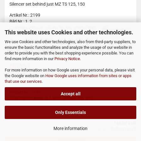
Silencer set behind just MZ TS 125, 150
Artikel Nr.: 2199
Bild Nr.: 1 2
Complete exhaust clause for the special price
This website uses Cookies and other technologies.
suitably for all MZ TS125 and TS150. In this
clause are included exhaust behind straight
We use Cookies and other technologies, also from third-party suppliers, to
conclusion, silencer pipe, coupling nut, connecting bell and rear
ensure the basic functionalities and analyze the usage of our website in
hold bell.
order to provide you with the best shopping experience possible. You can
find more information in our
Privacy Notice
.
DETAILS
For more information on how Google uses your personal data, please visit
the Google website on
How Google uses information from sites or apps
that use our services
.
Product No.: 2199
Accept all
Shippingtime:
ca. 1 Week
(abroad may vary)
Only Essentials
148,00 EUR
More information
incl. 19% tax excl.
Shipping costs