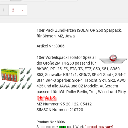
1
2
»
10er Pack Zündkerzen ISOLATOR 260 Sparpack,
für Simson, MZ, Jawa
Artikel Nr.: 8006
10er Vorteilspack Isolator Spezial
der Größe ZM 14-260 passend für
BK350, RT125, ES, ETS, TS, ETZ, S50, S51, SR50,
S53, Schwalbe KR51/1, KR5/2, SR4-1 Spatz, SR4-2
Star, SR4-3 Sperber, SR4-4 Habicht, SR1, SR2, AWO
425 und alle JAWA und CZ Modelle. Außerdem
passend für IWL Roller Berlin, Troll, Wiesel und Pitty.
DETAILS
MZ Nummer: 95-20.122, 05412
SIMSON Nummer: 210720
Product No.: 8006
Shippingtime:
ca. 1 Week
(abroad may vary)