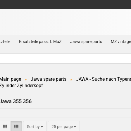
zteile
Ersatzteile pass. f. MuZ
Jawa spare parts
MZ vintage
Main page
Jawa spare parts
JAWA - Suche nach Typen
»
»
Zylinder Zylinderkopf
Create a new account
Forgot password?
Jawa 355 356
Sort by
25 per page