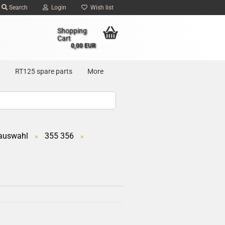
Search
Login
Wish list
Shopping
Cart
0,00 EUR
RT125 spare parts
More
auswahl
355 356
»
»