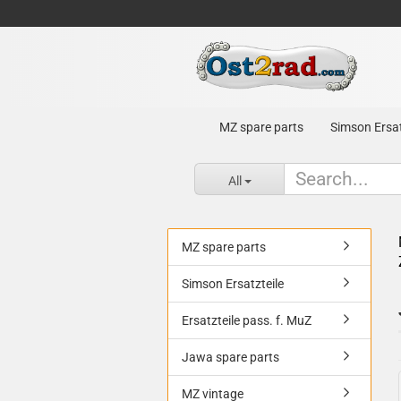
MZ spare parts
Simson Ersat
All
MZ spare parts
Simson Ersatzteile
Ersatzteile pass. f. MuZ
Jawa spare parts
MZ vintage