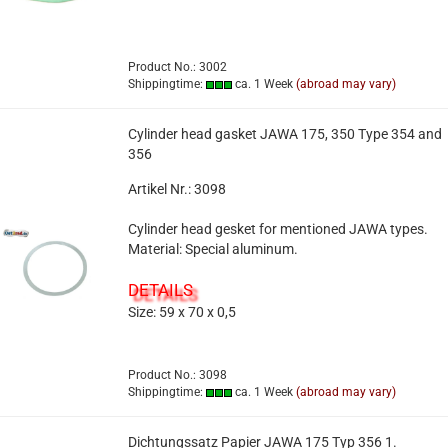
Product No.: 3002
Shippingtime:
ca. 1 Week
(abroad may vary)
Cylinder head gasket JAWA 175, 350 Type 354 and
356
Artikel Nr.: 3098
Cylinder head gesket for mentioned JAWA types.
Material: Special aluminum.
DETAILS
Size: 59 x 70 x 0,5
Product No.: 3098
Shippingtime:
ca. 1 Week
(abroad may vary)
Dichtungssatz Papier JAWA 175 Typ 356 1.