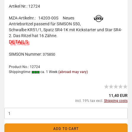
Artikel Nr.: 12724
MZA-Artikelnr.: 14203-00S
Neues
Antriebsritzel passend für SIMSON S50,
Schwalbe KR51/1, Spatz SR4-1K mit Kickstarter und Star SR4-
2. Das Ritzel hat 16 Zähne.
DETAILS
SIMSON Nummer:
375850
Product No.: 12724
Shippingtime:
ca. 1 Week
(abroad may vary)
11,40 EUR
incl. 19% tax excl.
Shipping costs
ADD TO CART