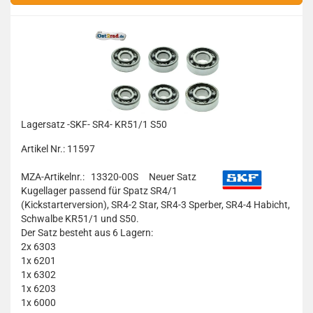
Lagersatz -SKF- SR4- KR51/1 S50
Artikel Nr.: 11597
MZA-Artikelnr.: 13320-00S
Neuer Satz
Kugellager passend für Spatz SR4/1
(Kickstarterversion), SR4-2 Star, SR4-3 Sperber, SR4-4 Habicht,
Schwalbe KR51/1 und S50.
Der Satz besteht aus 6 Lagern:
2x 6303
1x 6201
1x 6302
1x 6203
1x 6000