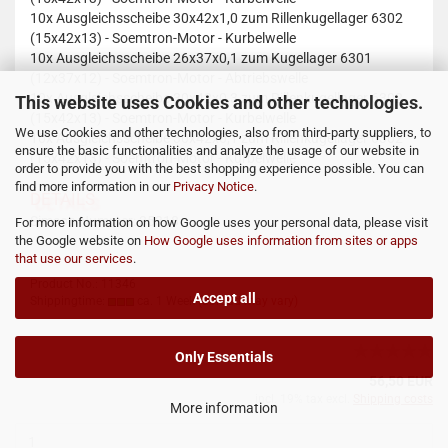
10x
Ausgleichsscheibe 30x42x1,0 zum Rillenkugellager 6302
(15x42x13) - Soemtron-Motor - Kurbelwelle
10x
Ausgleichsscheibe 26x37x0,1 zum Kugellager 6301
(12x37x12) - Soemtron-Motor - Abtriebswelle
10x
Ausgleichsscheibe 30x42x0,3 zum Rillenkugellager 6302
This website uses Cookies and other technologies.
(15x42x13) - Soemtron-Motor - Kurbelwelle
We use Cookies and other technologies, also from third-party suppliers, to
10x
Ausgleichsscheibe 30x42x0,1 zum Rillenkugellager 6302
ensure the basic functionalities and analyze the usage of our website in
(15x42x13) - Soemtron-Motor - Kurbelwelle
order to provide you with the best shopping experience possible. You can
find more information in our
Privacy Notice
.
DETAILS
Simson Nummer:
35318
For more information on how Google uses your personal data, please visit
the Google website on
How Google uses information from sites or apps
that use our services
.
Product No.: 11346
Accept all
Shippingtime:
ca. 1 Week
(abroad may vary)
Only Essentials
56,50 EUR
incl. 19% tax excl.
Shipping costs
More information