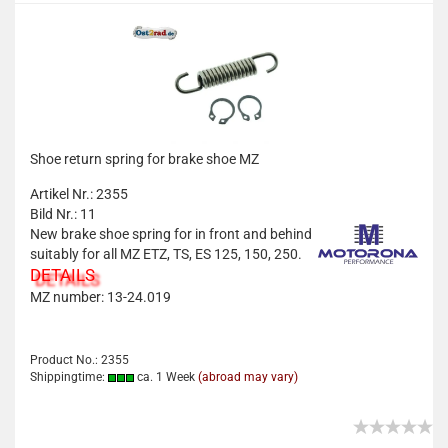
Shoe return spring for brake shoe MZ
Artikel Nr.: 2355
Bild Nr.: 11
New brake shoe spring for in front and behind
suitably for all MZ ETZ, TS, ES 125, 150, 250.
DETAILS
MZ number: 13-24.019
Product No.: 2355
Shippingtime:
ca. 1 Week
(abroad may vary)