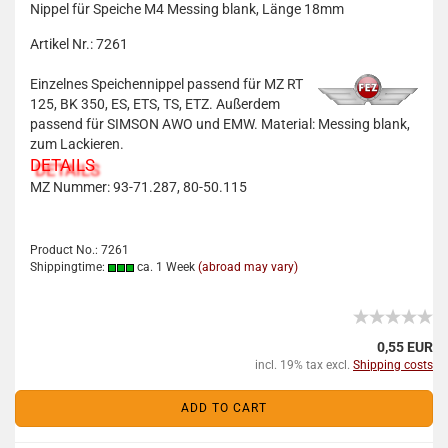
Nippel für Speiche M4 Messing blank, Länge 18mm
Artikel Nr.: 7261
Einzelnes Speichennippel passend für MZ RT
125, BK 350, ES, ETS, TS, ETZ. Außerdem
passend für SIMSON AWO und EMW. Material: Messing blank,
zum Lackieren.
DETAILS
MZ Nummer: 93-71.287, 80-50.115
Product No.: 7261
Shippingtime:
ca. 1 Week
(abroad may vary)
0,55 EUR
incl. 19% tax excl.
Shipping costs
ADD TO CART