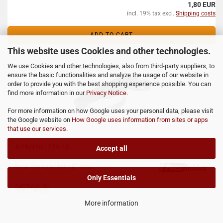
1,80 EUR
incl. 19% tax excl.
Shipping costs
ADD TO CART
This website uses Cookies and other technologies.
We use Cookies and other technologies, also from third-party suppliers, to
ensure the basic functionalities and analyze the usage of our website in
order to provide you with the best shopping experience possible. You can
find more information in our
Privacy Notice
.
For more information on how Google uses your personal data, please visit
the Google website on
How Google uses information from sites or apps
that use our services
.
Rim tape 18"
Artikel Nr.: 239-18
Accept all
New rim tape for 18" rims.
Only Essentials
DETAILS
More information