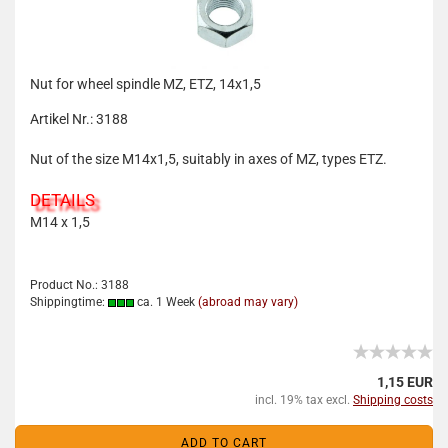
Nut for wheel spindle MZ, ETZ, 14x1,5
Artikel Nr.: 3188
Nut of the size M14x1,5, suitably in axes of MZ, types ETZ.
DETAILS
M14 x 1,5
Product No.: 3188
Shippingtime:
ca. 1 Week
(abroad may vary)
1,15 EUR
incl. 19% tax excl.
Shipping costs
ADD TO CART