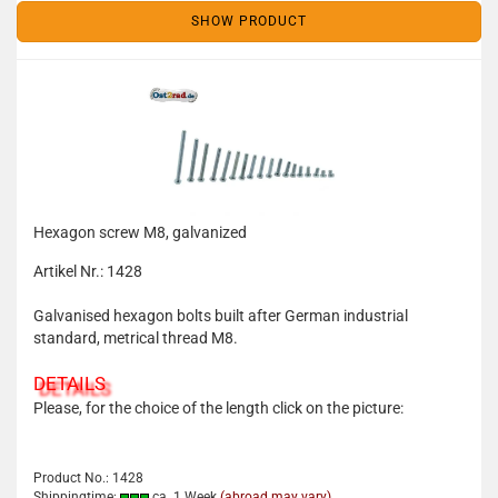
SHOW PRODUCT
Hexagon screw M8, galvanized
Artikel Nr.: 1428
Galvanised hexagon bolts built after German industrial
standard, metrical thread M8.
DETAILS
Please, for the choice of the length click on the picture:
Product No.: 1428
Shippingtime:
ca. 1 Week
(abroad may vary)