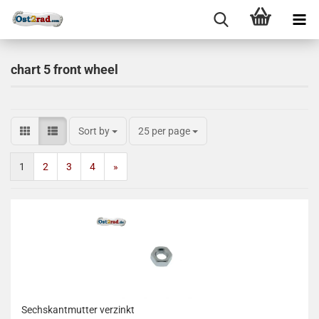
chart 5 front wheel
Sort by
25 per page
1
2
3
4
»
Sechskantmutter verzinkt