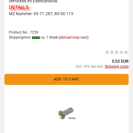
vernickelt im Edelstahllook.
DETAILS
MZ Nummer: 93-71.287, 80-50.115
Product No.: 7259
Shippingtime:
ca. 1 Week
(abroad may vary)
0,52 EUR
incl. 19% tax excl.
Shipping costs
ADD TO CART