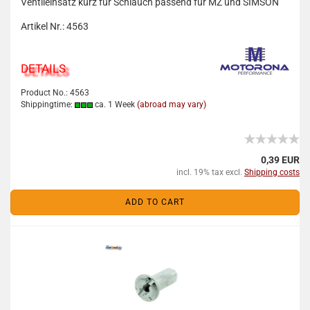
Ventileinsatz kurz für Schlauch passend für MZ und SIMSON
Artikel Nr.: 4563
DETAILS
Product No.: 4563
Shippingtime:
ca. 1 Week
(abroad may vary)
0,39 EUR
incl. 19% tax excl.
Shipping costs
ADD TO CART