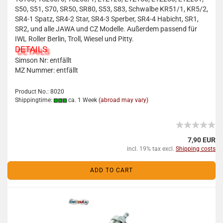
S50, S51, S70, SR50, SR80, S53, S83, Schwalbe KR51/1, KR5/2,
SR4-1 Spatz, SR4-2 Star, SR4-3 Sperber, SR4-4 Habicht, SR1,
SR2, und alle JAWA und CZ Modelle. Außerdem passend für
IWL Roller Berlin, Troll, Wiesel und Pitty.
DETAILS
Simson Nr: entfällt
MZ Nummer: entfällt
Product No.: 8020
Shippingtime:
ca. 1 Week
(abroad may vary)
7,90 EUR
incl. 19% tax excl.
Shipping costs
ADD TO CART