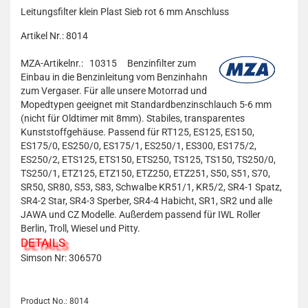
Leitungsfilter klein Plast Sieb rot 6 mm Anschluss
Artikel Nr.: 8014
MZA-Artikelnr.: 10315
Benzinfilter zum
Einbau in die Benzinleitung vom Benzinhahn
zum Vergaser. Für alle unsere Motorrad und
Mopedtypen geeignet mit Standardbenzinschlauch 5-6 mm
(nicht für Oldtimer mit 8mm). Stabiles, transparentes
Kunststoffgehäuse. Passend für RT125, ES125, ES150,
ES175/0, ES250/0, ES175/1, ES250/1, ES300, ES175/2,
ES250/2, ETS125, ETS150, ETS250, TS125, TS150, TS250/0,
TS250/1, ETZ125, ETZ150, ETZ250, ETZ251, S50, S51, S70,
SR50, SR80, S53, S83, Schwalbe KR51/1, KR5/2, SR4-1 Spatz,
SR4-2 Star, SR4-3 Sperber, SR4-4 Habicht, SR1, SR2 und alle
JAWA und CZ Modelle. Außerdem passend für IWL Roller
Berlin, Troll, Wiesel und Pitty.
DETAILS
Simson Nr:
306570
Product No.: 8014