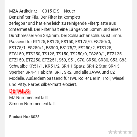
MZA-Artikelnr.: 10315-E-S
Neuer
Benzinfilter Filu. Der Filter ist komplett
zerlegbar und hat eine leich zu reinigende Filterplatte aus
Sintermetall. Der Filter halt eine Länge von 50mm und einen
Durchmesser von 34,5mm. Der Schlauchanschluss ist 5mm.
Passend für RT125, ES125, ES150, ES175/0, ES250/0,
ES175/1, ES250/1, ES300, ES175/2, ES250/2, ETS125,
ETS150, ETS250, TS125, TS150, TS250/0, TS250/1, ETZ125,
ETZ150, ETZ250, ETZ251, S50, S51, S70, SR50, SR80, S53, S83,
Schwalbe KR51/1, KR51/2, SR4-1 Spatz, SR4-2 Star, SR4-3
Sperber, SR4-4 Habicht, SR1, SR2, und alle JAWA und CZ
Modelle. Außerdem passend für IWL Roller Berlin, Troll, Wiesel
und Pitty. Farbe: silber-matt eloxiert.
DETAILS
MZ Nummer: entfällt
Simson Nummer: entfällt
Product No.: 8028