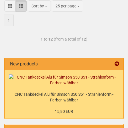
Sort by
25 per page
1
1
to
12
(from a total of
12
)
New products
CNC Tankdeckel Alu für Simson S50 S51 - Strahlenform -
Farben wählbar
15,80 EUR