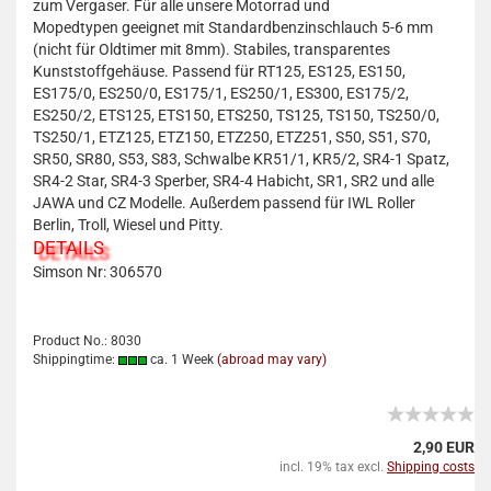
zum Vergaser. Für alle unsere Motorrad und
Mopedtypen geeignet mit Standardbenzinschlauch 5-6 mm
(nicht für Oldtimer mit 8mm). Stabiles, transparentes
Kunststoffgehäuse. Passend für RT125, ES125, ES150,
ES175/0, ES250/0, ES175/1, ES250/1, ES300, ES175/2,
ES250/2, ETS125, ETS150, ETS250, TS125, TS150, TS250/0,
TS250/1, ETZ125, ETZ150, ETZ250, ETZ251, S50, S51, S70,
SR50, SR80, S53, S83, Schwalbe KR51/1, KR5/2, SR4-1 Spatz,
SR4-2 Star, SR4-3 Sperber, SR4-4 Habicht, SR1, SR2 und alle
JAWA und CZ Modelle. Außerdem passend für IWL Roller
Berlin, Troll, Wiesel und Pitty.
DETAILS
Simson Nr:
306570
Product No.: 8030
Shippingtime:
ca. 1 Week
(abroad may vary)
2,90 EUR
incl. 19% tax excl.
Shipping costs