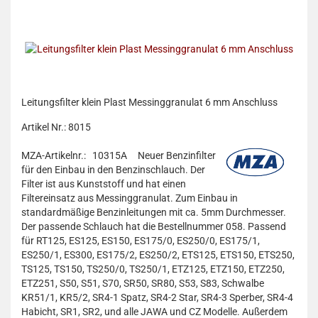
Leitungsfilter klein Plast Messinggranulat 6 mm Anschluss
Artikel Nr.: 8015
MZA-Artikelnr.: 10315A
Neuer Benzinfilter
für den Einbau in den Benzinschlauch. Der
Filter ist aus Kunststoff und hat einen
Filtereinsatz aus Messinggranulat. Zum Einbau in
standardmäßige Benzinleitungen mit ca. 5mm Durchmesser.
Der passende Schlauch hat die Bestellnummer 058. Passend
für RT125, ES125, ES150, ES175/0, ES250/0, ES175/1,
ES250/1, ES300, ES175/2, ES250/2, ETS125, ETS150, ETS250,
TS125, TS150, TS250/0, TS250/1, ETZ125, ETZ150, ETZ250,
ETZ251, S50, S51, S70, SR50, SR80, S53, S83, Schwalbe
KR51/1, KR5/2, SR4-1 Spatz, SR4-2 Star, SR4-3 Sperber, SR4-4
Habicht, SR1, SR2, und alle JAWA und CZ Modelle. Außerdem