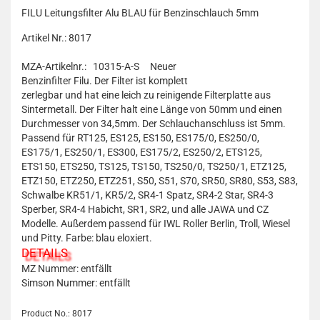
FILU Leitungsfilter Alu BLAU für Benzinschlauch 5mm
Artikel Nr.: 8017
MZA-Artikelnr.: 10315-A-S
Neuer
Benzinfilter Filu. Der Filter ist komplett
zerlegbar und hat eine leich zu reinigende Filterplatte aus
Sintermetall. Der Filter halt eine Länge von 50mm und einen
Durchmesser von 34,5mm. Der Schlauchanschluss ist 5mm.
Passend für RT125, ES125, ES150, ES175/0, ES250/0,
ES175/1, ES250/1, ES300, ES175/2, ES250/2, ETS125,
ETS150, ETS250, TS125, TS150, TS250/0, TS250/1, ETZ125,
ETZ150, ETZ250, ETZ251, S50, S51, S70, SR50, SR80, S53, S83,
Schwalbe KR51/1, KR5/2, SR4-1 Spatz, SR4-2 Star, SR4-3
Sperber, SR4-4 Habicht, SR1, SR2, und alle JAWA und CZ
Modelle. Außerdem passend für IWL Roller Berlin, Troll, Wiesel
und Pitty. Farbe: blau eloxiert.
DETAILS
MZ Nummer: entfällt
Simson Nummer: entfällt
Product No.: 8017