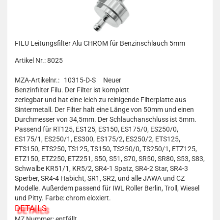
FILU Leitungsfilter Alu CHROM für Benzinschlauch 5mm
Artikel Nr.: 8025
MZA-Artikelnr.: 10315-D-S
Neuer
Benzinfilter Filu. Der Filter ist komplett
zerlegbar und hat eine leich zu reinigende Filterplatte aus
Sintermetall. Der Filter halt eine Länge von 50mm und einen
Durchmesser von 34,5mm. Der Schlauchanschluss ist 5mm.
Passend für RT125, ES125, ES150, ES175/0, ES250/0,
ES175/1, ES250/1, ES300, ES175/2, ES250/2, ETS125,
ETS150, ETS250, TS125, TS150, TS250/0, TS250/1, ETZ125,
ETZ150, ETZ250, ETZ251, S50, S51, S70, SR50, SR80, S53, S83,
Schwalbe KR51/1, KR5/2, SR4-1 Spatz, SR4-2 Star, SR4-3
Sperber, SR4-4 Habicht, SR1, SR2, und alle JAWA und CZ
Modelle. Außerdem passend für IWL Roller Berlin, Troll, Wiesel
und Pitty. Farbe: chrom eloxiert.
DETAILS
MZ Nummer: entfällt