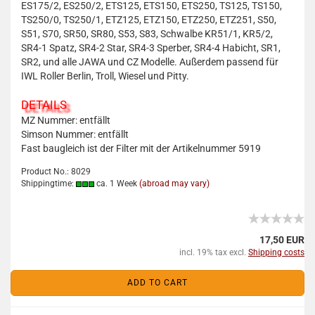
ES175/2, ES250/2, ETS125, ETS150, ETS250, TS125, TS150,
TS250/0, TS250/1, ETZ125, ETZ150, ETZ250, ETZ251, S50,
S51, S70, SR50, SR80, S53, S83, Schwalbe KR51/1, KR5/2,
SR4-1 Spatz, SR4-2 Star, SR4-3 Sperber, SR4-4 Habicht, SR1,
SR2, und alle JAWA und CZ Modelle. Außerdem passend für
IWL Roller Berlin, Troll, Wiesel und Pitty.
DETAILS
MZ Nummer: entfällt
Simson Nummer: entfällt
Fast baugleich ist der Filter mit der Artikelnummer 5919
Product No.: 8029
Shippingtime:
ca. 1 Week
(abroad may vary)
17,50 EUR
incl. 19% tax excl.
Shipping costs
ADD TO CART