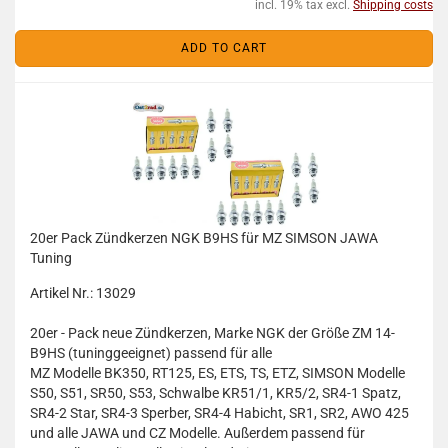
incl. 19% tax excl.
Shipping costs
ADD TO CART
20er Pack Zündkerzen NGK B9HS für MZ SIMSON JAWA
Tuning
Artikel Nr.: 13029
20er - Pack neue Zündkerzen, Marke NGK der Größe ZM 14-
B9HS (tuninggeeignet) passend für alle
MZ Modelle BK350, RT125, ES, ETS, TS, ETZ, SIMSON Modelle
S50, S51, SR50, S53, Schwalbe KR51/1, KR5/2, SR4-1 Spatz,
SR4-2 Star, SR4-3 Sperber, SR4-4 Habicht, SR1, SR2, AWO 425
und alle JAWA und CZ Modelle. Außerdem passend für