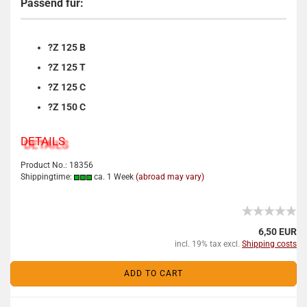
Passend für:
?Z 125 B
?Z 125 T
?Z 125 C
?Z 150 C
DETAILS
Product No.: 18356
Shippingtime:
ca. 1 Week
(abroad may vary)
6,50 EUR
incl. 19% tax excl.
Shipping costs
ADD TO CART