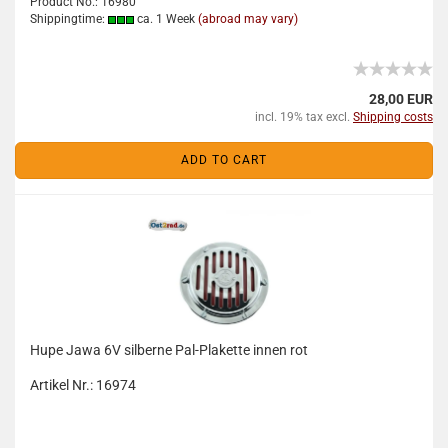
Product No.: 16980
Shippingtime:
ca. 1 Week
(abroad may vary)
28,00 EUR
incl. 19% tax excl.
Shipping costs
ADD TO CART
Hupe Jawa 6V silberne Pal-Plakette innen rot
Artikel Nr.: 16974