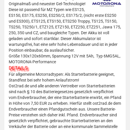
Originalmaß und neuester Gel-Technologie!
Diese ist passend für MZ Typen wie ES125,
ES150, ES175, ES250, ES250/2, ES175/2, (nicht erste ES250
und ES300), ETS125, ETS150, ETS250 Troppy, TS125, TS150,
TS250, TS250/1, ETZ125, ETZ150, ETZ250, ETZ251, Jawa 175,
250, 350 und CZ, und baugleiche Typen. Der Akku ist voll
geladen und sofort startklar. Dieser Akkumulator ist
wartungsfrei, hat eine sehr hohe Lebensdauer und ist in jeder
Position einbaubar, da auslaufsicher.
Größe 130x120x60mm, Spannung 12V mit 5Ah, Typ 6MG5AL,
MOTORONA-Performance
DETAILS
Für allgemeine Motorradtypen: Als Starterbatterie geeignet,
Standfest bei sehr hohem Anlaufstrom!
Ost2rad.de und alle anderen Vertreiber von Starterbatterien
sind nach § 10 des Batteriegesetzes gesetzlich verpflichtet
vom Endverbraucher, der eine Starterbatterie erwirbt, ein Pfand
in Höhe von 7,50 EUR zu erheben. Hierfür stellt ost2rad.de dem
Endverbraucher einen Pfandgutschein aus. Unsere Batterie-
Preise verstehen sich daher inkl. Pfand. Endverbraucher sind
gesetzlich verpflichtet, gebrauchte Starterbatterien an den
Verkäufer der Batterie oder an eine kommunale Sammelstelle