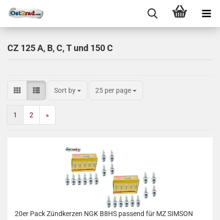
CZ 125 A, B, C, T und 150 C
Sort by
25 per page
1
2
»
20er Pack Zündkerzen NGK B8HS passend für MZ SIMSON