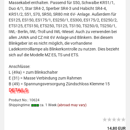
Massekabel enthalten. Passend für
S50, Schwalbe KR51/1,
Duo 4/1, Star SR4-2, Sperber SR4-3 und Habicht SR4-4,
KR51/2, S51, S70, SR50, SR80 mit 6V- Anlage. Außerdem für
ES125, ES150, ES175/1, ES250/1, ES300, ES175/2, ES250/2,
ETS125, ETS150, ETS250, TS125, TS150, TS250/0, TS250/1,
IWL- Berlin, IWL-Troll und IWL-Wiesel. Auch zu verwenden bei
allen JAWA und CZ mit 6V Anlage und Blinkern. Bei diesem
Blinkgeber ist es nicht möglich, die vorhandene
Ladekontrolllampe als Blinkerkontrolle zu nutzen. Dies bezieht
sich auf die Modelle MZ ES, TS und ETS.
Anschlüsse:
L (49a) = zum Blinkschalter
E (31) = Masse Verbindung zum Rahmen
B (49) = Spannungsversorgung Zündschloss Klemme 15
DETAILS
Product No.: 10624
Shippingtime:
ca. 1 Week
(abroad may vary)
14,80 EUR