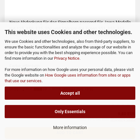
Neue Abdeckung für das Signalhorn passend für Jawa Modelle
mit 125, 150, 175, 250 und 350ccm der Typen 351, 352, 353,
This website uses Cookies and other technologies.
354, 355, 356, 559, 590, 360, 361, 362 California,Auch passend
bei CZ Typ 450, 453, 455, 470, 473, 475.
We use Cookies and other technologies, also from third-party suppliers, to
ensure the basic functionalities and analyze the usage of our website in
order to provide you with the best shopping experience possible. You can
Durchmesser: ca. 108mm mit 6 Befestigungsbohrungen
find more information in our
Privacy Notice
.
Farbe: elfenbein
For more information on how Google uses your personal data, please visit
DETAILS
the Google website on
How Google uses information from sites or apps
that use our services
.
Product No.: 16957
Shippingtime:
ca. 1 Week
(abroad may vary)
Accept all
Only Essentials
9,80 EUR
incl. 19% tax excl.
Shipping costs
More information
ADD TO CART