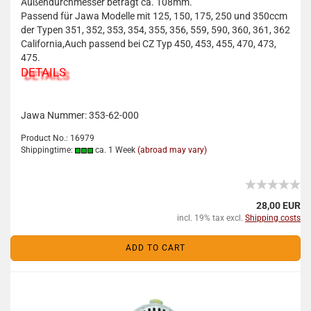
Außendurchmesser beträgt ca. 108mm.
Passend für Jawa Modelle mit 125, 150, 175, 250 und 350ccm
der Typen 351, 352, 353, 354, 355, 356, 559, 590, 360, 361, 362
California,Auch passend bei CZ Typ 450, 453, 455, 470, 473,
475.
DETAILS
Jawa Nummer: 353-62-000
Product No.: 16979
Shippingtime:
ca. 1 Week
(abroad may vary)
28,00 EUR
incl. 19% tax excl.
Shipping costs
ADD TO CART