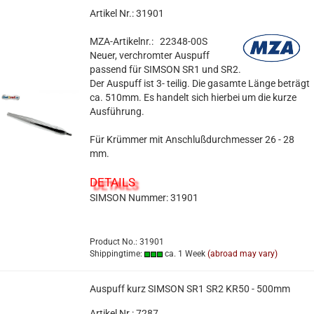
Artikel Nr.: 31901
MZA-Artikelnr.: 22348-00S
Neuer, verchromter Auspuff
passend für SIMSON SR1 und SR2.
Der Auspuff ist 3- teilig. Die gasamte Länge beträgt
ca. 510mm. Es handelt sich hierbei um die kurze
Ausführung.
Für Krümmer mit Anschlußdurchmesser 26 - 28
mm.
DETAILS
SIMSON Nummer: 31901
Product No.: 31901
Shippingtime:
ca. 1 Week
(abroad may vary)
Auspuff kurz SIMSON SR1 SR2 KR50 - 500mm
Artikel Nr.: 7287