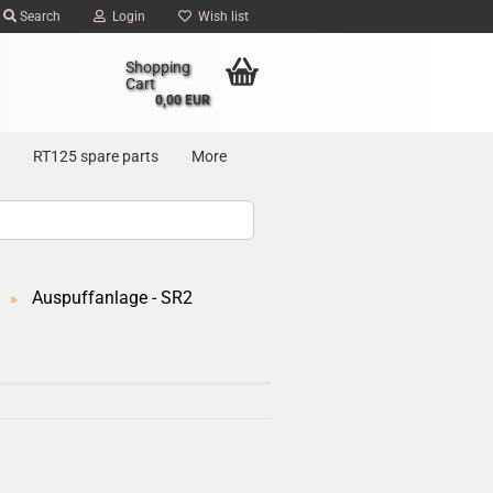
Search
Login
Wish list
Shopping
Cart
0,00 EUR
RT125 spare parts
More
Auspuffanlage - SR2
»