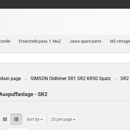
zteile
Ersatzteile pass. f. MuZ
Jawa spare parts
MZ vintage
Main page
SIMSON Oldtimer SR1 SR2 KR50 Spatz
SR2
»
»
Create a new account
Auspuffanlage - SR2
Forgot password?
Sort by
25 per page