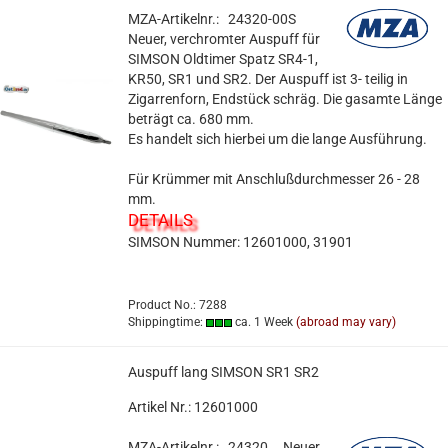
MZA-Artikelnr.: 24320-00S
Neuer, verchromter Auspuff für
SIMSON Oldtimer Spatz SR4-1,
KR50, SR1 und SR2. Der Auspuff ist 3- teilig in
Zigarrenforn, Endstück schräg. Die gasamte Länge
beträgt ca. 680 mm.
Es handelt sich hierbei um die lange Ausführung.
Für Krümmer mit Anschlußdurchmesser 26 - 28
mm.
DETAILS
SIMSON Nummer: 12601000, 31901
Product No.: 7288
Shippingtime:
ca. 1 Week
(abroad may vary)
Auspuff lang SIMSON SR1 SR2
Artikel Nr.: 12601000
MZA-Artikelnr.: 24320
Neuer,