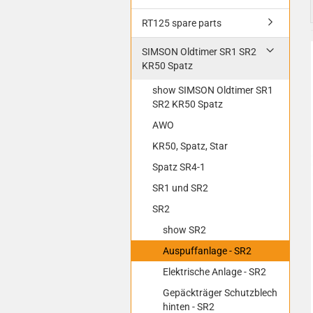
RT125 spare parts
SIMSON Oldtimer SR1 SR2
KR50 Spatz
show SIMSON Oldtimer SR1
SR2 KR50 Spatz
AWO
KR50, Spatz, Star
Spatz SR4-1
SR1 und SR2
SR2
show SR2
Auspuffanlage - SR2
Elektrische Anlage - SR2
Gepäckträger Schutzblech
hinten - SR2