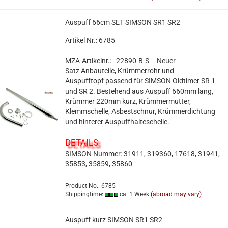
Auspuff 66cm SET SIMSON SR1 SR2
Artikel Nr.: 6785
MZA-Artikelnr.: 22890-B-S
Neuer
Satz Anbauteile, Krümmerrohr und
Auspufftopf passend für SIMSON Oldtimer SR 1
und SR 2. Bestehend aus Auspuff 660mm lang,
Krümmer 220mm kurz, Krümmermutter,
Klemmschelle, Asbestschnur, Krümmerdichtung
und hinterer Auspuffhalteschelle.
DETAILS
SIMSON Nummer: 31911, 319360, 17618, 31941,
35853, 35859, 35860
Product No.: 6785
Shippingtime:
ca. 1 Week
(abroad may vary)
Auspuff kurz SIMSON SR1 SR2