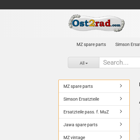
MZ spare parts
Simson Ersat
All
MZ spare parts
Simson Ersatzteile
Ersatzteile pass. f. MuZ
Jawa spare parts
MZ vintage