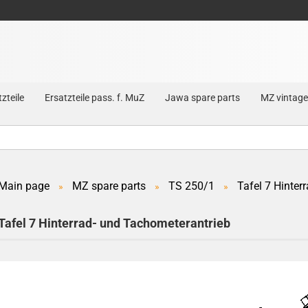
zteile
Ersatzteile pass. f. MuZ
Jawa spare parts
MZ vintage
Main page
MZ spare parts
TS 250/1
Tafel 7 Hinter
»
»
»
Create a new account
Tafel 7 Hinterrad- und Tachometerantrieb
Forgot password?