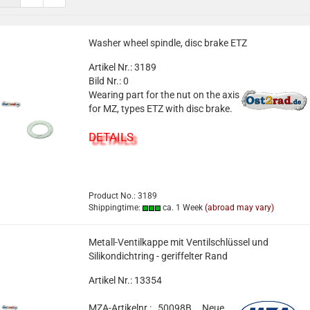
Washer wheel spindle, disc brake ETZ
Artikel Nr.: 3189
Bild Nr.: 0
Wearing part for the nut on the axis
for MZ, types ETZ with disc brake.
DETAILS
Product No.: 3189
Shippingtime:
ca. 1 Week
(abroad may vary)
Metall-Ventilkappe mit Ventilschlüssel und
Silikondichtring - geriffelter Rand
Artikel Nr.: 13354
MZA-Artikelnr.: 50098B
Neue