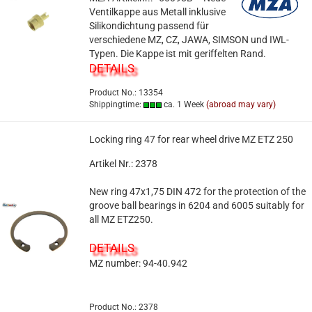
Ventilkappe aus Metall inklusive
Silikondichtung passend für
verschiedene MZ, CZ, JAWA, SIMSON und IWL-
Typen. Die Kappe ist mit geriffelten Rand.
DETAILS
Product No.: 13354
Shippingtime:
ca. 1 Week
(abroad may vary)
Locking ring 47 for rear wheel drive MZ ETZ 250
Artikel Nr.: 2378
New ring 47x1,75 DIN 472 for the protection of the
groove ball bearings in 6204 and 6005 suitably for
all MZ ETZ250.
DETAILS
MZ number: 94-40.942
Product No.: 2378