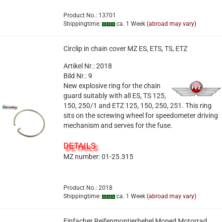
Product No.: 13701
Shippingtime:
ca. 1 Week
(abroad may vary)
Circlip in chain cover MZ ES, ETS, TS, ETZ
Artikel Nr.: 2018
Bild Nr.: 9
New explosive ring for the chain
guard suitably with all ES, TS 125,
150, 250/1 and ETZ 125, 150, 250, 251. This ring
sits on the screwing wheel for speedometer driving
mechanism and serves for the fuse.
DETAILS
MZ number: 01-25.315
Product No.: 2018
Shippingtime:
ca. 1 Week
(abroad may vary)
Einfacher Reifenmontierhebel Moped Motorrad