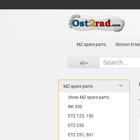
MZ spare parts
Simson Ersat
All
MZ spare parts
show MZ spare parts
BK 350
ETZ 125, 150
ETZ 250
ETZ 251, 301