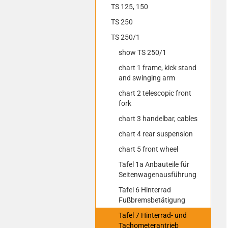
TS 125, 150
TS 250
TS 250/1
show TS 250/1
chart 1 frame, kick stand
and swinging arm
chart 2 telescopic front
fork
chart 3 handelbar, cables
chart 4 rear suspension
chart 5 front wheel
Tafel 1a Anbauteile für
Seitenwagenausführung
Tafel 6 Hinterrad
Fußbremsbetätigung
Tafel 7 Hinterrad- und
Tachometerantrieb