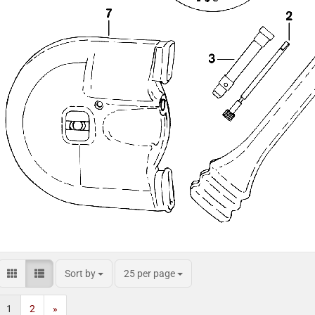
Sort by
25 per page
1
2
»