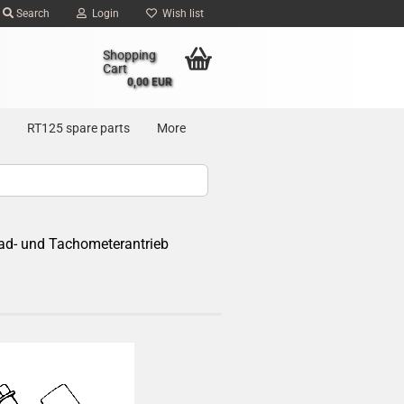
Search
Login
Wish list
Shopping
Cart
0,00 EUR
RT125 spare parts
More
rad- und Tachometerantrieb