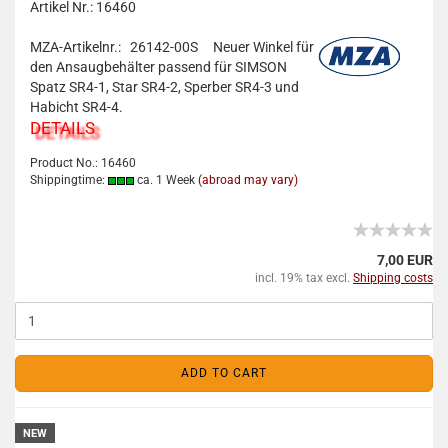
Artikel Nr.: 16460
MZA-Artikelnr.: 26142-00S
Neuer Winkel für
den Ansaugbehälter passend für SIMSON
Spatz SR4-1, Star SR4-2, Sperber SR4-3 und
Habicht SR4-4.
DETAILS
Product No.: 16460
Shippingtime:
ca. 1 Week
(abroad may vary)
7,00 EUR
incl. 19% tax excl.
Shipping costs
ADD TO CART
NEW