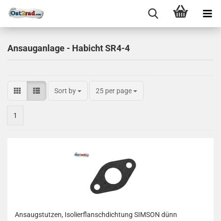
Ansauganlage - Habicht SR4-4
Sort by
25 per page
1
Ansaugstutzen, Isolierflanschdichtung SIMSON dünn