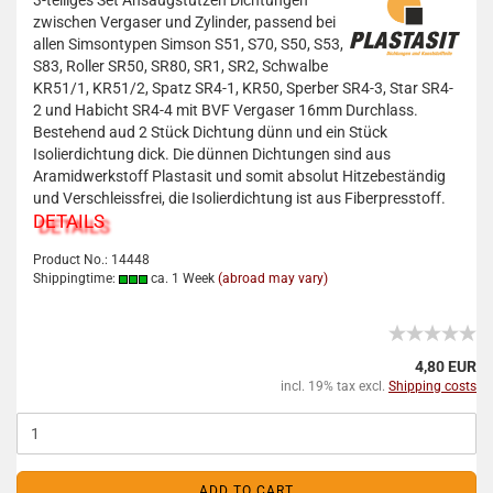
3-teiliges Set Ansaugstutzen Dichtungen
zwischen Vergaser und Zylinder, passend bei
allen Simsontypen Simson S51, S70, S50, S53,
S83, Roller SR50, SR80, SR1, SR2, Schwalbe
KR51/1, KR51/2, Spatz SR4-1, KR50, Sperber SR4-3, Star SR4-
2 und Habicht SR4-4 mit BVF Vergaser 16mm Durchlass.
Bestehend aud 2 Stück Dichtung dünn und ein Stück
Isolierdichtung dick. Die dünnen Dichtungen sind aus
Aramidwerkstoff Plastasit und somit absolut Hitzebeständig
und Verschleissfrei, die Isolierdichtung ist aus Fiberpresstoff.
DETAILS
Product No.: 14448
Shippingtime:
ca. 1 Week
(abroad may vary)
4,80 EUR
incl. 19% tax excl.
Shipping costs
ADD TO CART