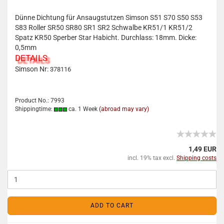
Dünne Dichtung für Ansaugstutzen Simson S51 S70 S50 S53
S83 Roller SR50 SR80 SR1 SR2 Schwalbe KR51/1 KR51/2
Spatz KR50 Sperber Star Habicht. Durchlass: 18mm. Dicke:
0,5mm
DETAILS
Simson Nr:
378116
Product No.: 7993
Shippingtime:
ca. 1 Week
(abroad may vary)
1,49 EUR
incl. 19% tax excl.
Shipping costs
ADD TO CART