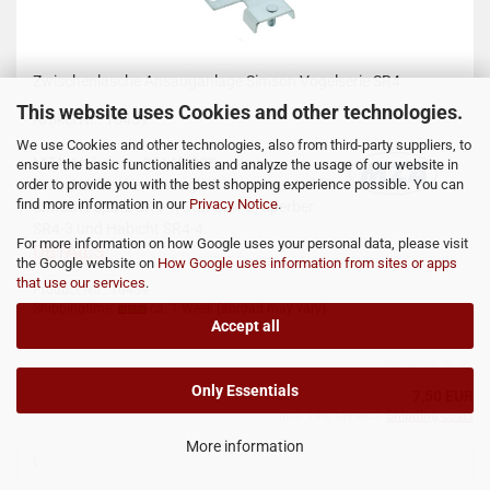
Zwischenlasche Ansauganlage Simson Vogelserie SR4
This website uses Cookies and other technologies.
Artikel Nr.: 16459
We use Cookies and other technologies, also from third-party suppliers, to
MZA-Artikelnr.: 26140-00S
Neue
ensure the basic functionalities and analyze the usage of our website in
order to provide you with the best shopping experience possible. You can
Zwischenlasche Ansaugbehälter passend für
find more information in our
Privacy Notice
.
SIMSON Spatz SR4-1, Star SR4-2, Sperber
SR4-3 und Habicht SR4-4.
For more information on how Google uses your personal data, please visit
DETAILS
the Google website on
How Google uses information from sites or apps
that use our services
.
Product No.: 16459
Shippingtime:
ca. 1 Week
(abroad may vary)
Accept all
Only Essentials
7,50 EUR
incl. 19% tax excl.
Shipping costs
More information