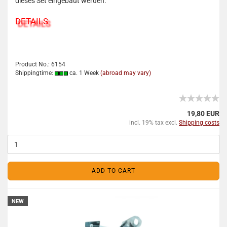
dieses Set eingebaut werden.
DETAILS
Product No.: 6154
Shippingtime:
ca. 1 Week
(abroad may vary)
19,80 EUR
incl. 19% tax excl.
Shipping costs
ADD TO CART
NEW