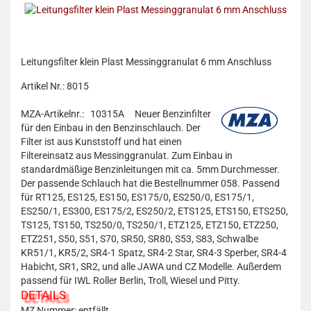
Leitungsfilter klein Plast Messinggranulat 6 mm Anschluss
Artikel Nr.: 8015
MZA-Artikelnr.: 10315A
Neuer Benzinfilter
für den Einbau in den Benzinschlauch. Der
Filter ist aus Kunststoff und hat einen
Filtereinsatz aus Messinggranulat. Zum Einbau in
standardmäßige Benzinleitungen mit ca. 5mm Durchmesser.
Der passende Schlauch hat die Bestellnummer 058. Passend
für RT125, ES125, ES150, ES175/0, ES250/0, ES175/1,
ES250/1, ES300, ES175/2, ES250/2, ETS125, ETS150, ETS250,
TS125, TS150, TS250/0, TS250/1, ETZ125, ETZ150, ETZ250,
ETZ251, S50, S51, S70, SR50, SR80, S53, S83, Schwalbe
KR51/1, KR5/2, SR4-1 Spatz, SR4-2 Star, SR4-3 Sperber, SR4-4
Habicht, SR1, SR2, und alle JAWA und CZ Modelle. Außerdem
passend für IWL Roller Berlin, Troll, Wiesel und Pitty.
DETAILS
MZ Nummer: entfällt