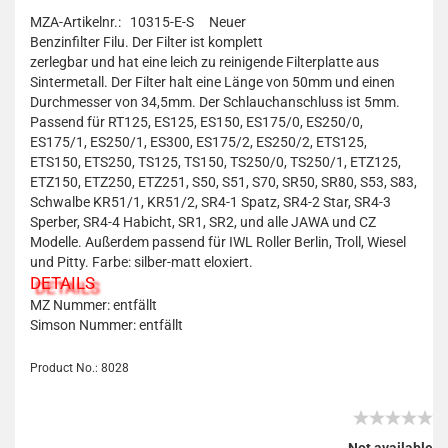
MZA-Artikelnr.: 10315-E-S
Neuer
Benzinfilter Filu. Der Filter ist komplett
zerlegbar und hat eine leich zu reinigende Filterplatte aus
Sintermetall. Der Filter halt eine Länge von 50mm und einen
Durchmesser von 34,5mm. Der Schlauchanschluss ist 5mm.
Passend für RT125, ES125, ES150, ES175/0, ES250/0,
ES175/1, ES250/1, ES300, ES175/2, ES250/2, ETS125,
ETS150, ETS250, TS125, TS150, TS250/0, TS250/1, ETZ125,
ETZ150, ETZ250, ETZ251, S50, S51, S70, SR50, SR80, S53, S83,
Schwalbe KR51/1, KR51/2, SR4-1 Spatz, SR4-2 Star, SR4-3
Sperber, SR4-4 Habicht, SR1, SR2, und alle JAWA und CZ
Modelle. Außerdem passend für IWL Roller Berlin, Troll, Wiesel
und Pitty. Farbe: silber-matt eloxiert.
DETAILS
MZ Nummer: entfällt
Simson Nummer: entfällt
Product No.: 8028