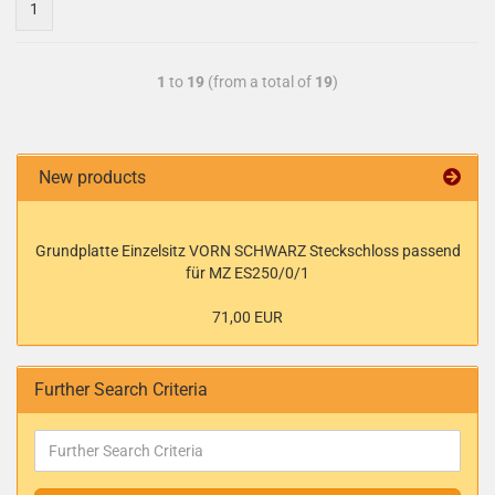
1
1
to
19
(from a total of
19
)
New products
Grundplatte Einzelsitz VORN SCHWARZ Steckschloss passend
für MZ ES250/0/1
71,00 EUR
Further Search Criteria