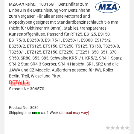
MZA-Artikelnr.: 10315G
Benzinfilter zum
Einbau in die Benzinleitung vom Benzinhahn
zum Vergaser. Für alle unsere Motorrad und
Mopedtypen geeignet mit Standardbenzinschlauch 5-6 mm
(nicht für Oldtimer mit 8mm). Stabiles, transparentes
Kunststoffgehäuse. Passend für RT125, ES125, ES150,
ES175/0, ES250/0, ES175/1, ES250/1, ES300, ES175/2,
ES250/2, ETS125, ETS150, ETS250, TS125, TS150, TS250/0,
TS250/1, ETZ125, ETZ150, ETZ250, ETZ251, S50, S51, S70,
SR50, SR80, S53, S83, Schwalbe KR51/1, KR5/2, SR4-1 Spatz,
SR4-2 Star, SR4-3 Sperber, SR4-4 Habicht, SR1, SR2 und alle
JAWA und CZ Modelle. Außerdem passend für IWL Roller
Berlin, Troll, Wiesel und Pitty.
DETAILS
Simson Nr:
306570
Product No.: 8030
Shippingtime:
ca. 1 Week
(abroad may vary)