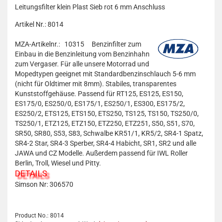
Leitungsfilter klein Plast Sieb rot 6 mm Anschluss
Artikel Nr.: 8014
MZA-Artikelnr.: 10315
Benzinfilter zum
Einbau in die Benzinleitung vom Benzinhahn
zum Vergaser. Für alle unsere Motorrad und
Mopedtypen geeignet mit Standardbenzinschlauch 5-6 mm
(nicht für Oldtimer mit 8mm). Stabiles, transparentes
Kunststoffgehäuse. Passend für RT125, ES125, ES150,
ES175/0, ES250/0, ES175/1, ES250/1, ES300, ES175/2,
ES250/2, ETS125, ETS150, ETS250, TS125, TS150, TS250/0,
TS250/1, ETZ125, ETZ150, ETZ250, ETZ251, S50, S51, S70,
SR50, SR80, S53, S83, Schwalbe KR51/1, KR5/2, SR4-1 Spatz,
SR4-2 Star, SR4-3 Sperber, SR4-4 Habicht, SR1, SR2 und alle
JAWA und CZ Modelle. Außerdem passend für IWL Roller
Berlin, Troll, Wiesel und Pitty.
DETAILS
Simson Nr:
306570
Product No.: 8014