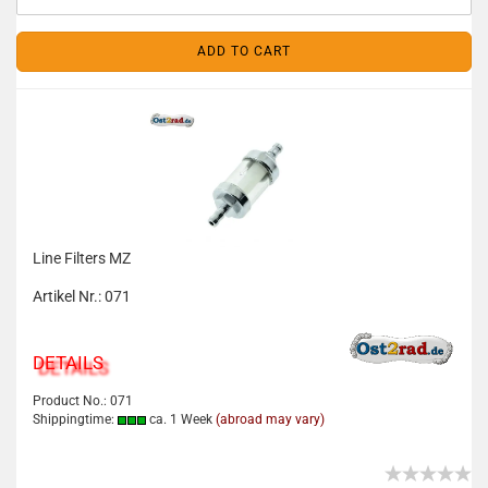
ADD TO CART
Line Filters MZ
Artikel Nr.: 071
DETAILS
Product No.: 071
Shippingtime:
ca. 1 Week
(abroad may vary)