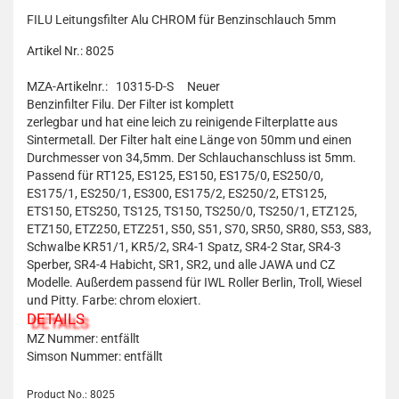
FILU Leitungsfilter Alu CHROM für Benzinschlauch 5mm
Artikel Nr.: 8025
MZA-Artikelnr.: 10315-D-S
Neuer
Benzinfilter Filu. Der Filter ist komplett
zerlegbar und hat eine leich zu reinigende Filterplatte aus
Sintermetall. Der Filter halt eine Länge von 50mm und einen
Durchmesser von 34,5mm. Der Schlauchanschluss ist 5mm.
Passend für RT125, ES125, ES150, ES175/0, ES250/0,
ES175/1, ES250/1, ES300, ES175/2, ES250/2, ETS125,
ETS150, ETS250, TS125, TS150, TS250/0, TS250/1, ETZ125,
ETZ150, ETZ250, ETZ251, S50, S51, S70, SR50, SR80, S53, S83,
Schwalbe KR51/1, KR5/2, SR4-1 Spatz, SR4-2 Star, SR4-3
Sperber, SR4-4 Habicht, SR1, SR2, und alle JAWA und CZ
Modelle. Außerdem passend für IWL Roller Berlin, Troll, Wiesel
und Pitty. Farbe: chrom eloxiert.
DETAILS
MZ Nummer: entfällt
Simson Nummer: entfällt
Product No.: 8025