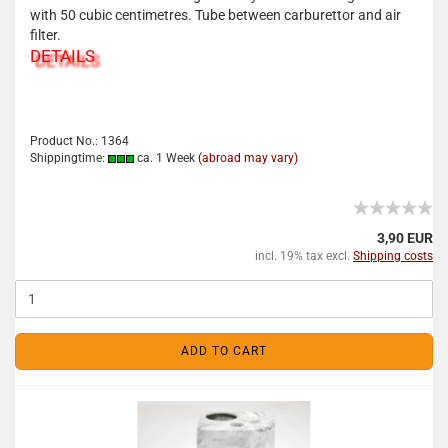
with 50 cubic centimetres. Tube between carburettor and air
filter.
DETAILS
Product No.: 1364
Shippingtime:
ca. 1 Week
(abroad may vary)
3,90 EUR
incl. 19% tax excl.
Shipping costs
ADD TO CART