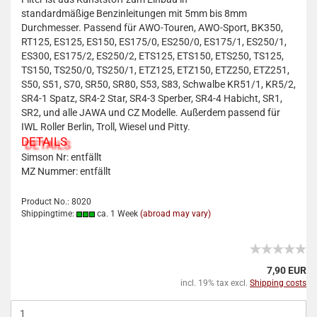
standardmäßige Benzinleitungen mit 5mm bis 8mm
Durchmesser. Passend für AWO-Touren, AWO-Sport, BK350,
RT125, ES125, ES150, ES175/0, ES250/0, ES175/1, ES250/1,
ES300, ES175/2, ES250/2, ETS125, ETS150, ETS250, TS125,
TS150, TS250/0, TS250/1, ETZ125, ETZ150, ETZ250, ETZ251,
S50, S51, S70, SR50, SR80, S53, S83, Schwalbe KR51/1, KR5/2,
SR4-1 Spatz, SR4-2 Star, SR4-3 Sperber, SR4-4 Habicht, SR1,
SR2, und alle JAWA und CZ Modelle. Außerdem passend für
IWL Roller Berlin, Troll, Wiesel und Pitty.
DETAILS
Simson Nr: entfällt
MZ Nummer: entfällt
Product No.: 8020
Shippingtime:
ca. 1 Week
(abroad may vary)
7,90 EUR
incl. 19% tax excl.
Shipping costs