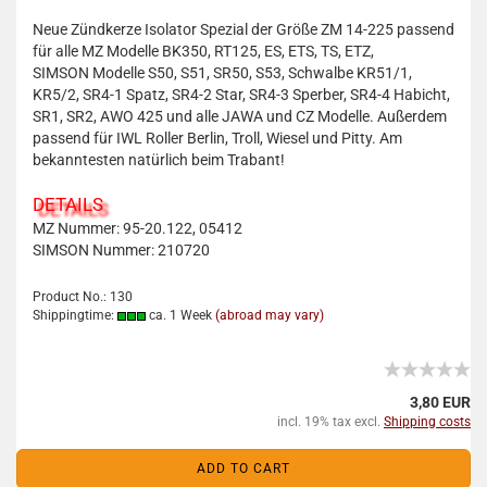
Neue Zündkerze Isolator Spezial der Größe ZM 14-225 passend
für alle MZ Modelle BK350, RT125, ES, ETS, TS, ETZ,
SIMSON Modelle S50, S51, SR50, S53, Schwalbe KR51/1,
KR5/2, SR4-1 Spatz, SR4-2 Star, SR4-3 Sperber, SR4-4 Habicht,
SR1, SR2, AWO 425 und alle JAWA und CZ Modelle. Außerdem
passend für IWL Roller Berlin, Troll, Wiesel und Pitty. Am
bekanntesten natürlich beim Trabant!
DETAILS
MZ Nummer: 95-20.122, 05412
SIMSON Nummer: 210720
Product No.: 130
Shippingtime:
ca. 1 Week
(abroad may vary)
3,80 EUR
incl. 19% tax excl.
Shipping costs
ADD TO CART