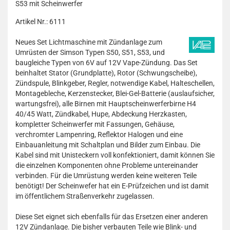
S53 mit Scheinwerfer
Artikel Nr.: 6111
Neues Set Lichtmaschine mit Zündanlage zum
Umrüsten der Simson Typen S50, S51, S53, und
baugleiche Typen von 6V auf 12V Vape-Zündung. Das Set
beinhaltet Stator (Grundplatte), Rotor (Schwungscheibe),
Zündspule, Blinkgeber, Regler, notwendige Kabel, Halteschellen,
Montagebleche, Kerzenstecker, Blei-Gel-Batterie (auslaufsicher,
wartungsfrei), alle Birnen mit Hauptscheinwerferbirne H4
40/45 Watt, Zündkabel, Hupe, Abdeckung Herzkasten,
kompletter Scheinwerfer mit Fassungen, Gehäuse,
verchromter Lampenring, Reflektor Halogen und eine
Einbauanleitung mit Schaltplan und Bilder zum Einbau. Die
Kabel sind mit Unisteckern voll konfektioniert, damit können Sie
die einzelnen Komponenten ohne Probleme untereinander
verbinden. Für die Umrüstung werden keine weiteren Teile
benötigt! Der Scheinwefer hat ein E-Prüfzeichen und ist damit
im öffentlichem Straßenverkehr zugelassen.
Diese Set eignet sich ebenfalls für das Ersetzen einer anderen
12V Zündanlage. Die bisher verbauten Teile wie Blink- und