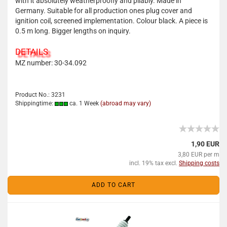
with it absolutely weatherproofly and pliably. Made in
Germany. Suitable for all production ones plug cover and
ignition coil, screened implementation. Colour black. A piece is
0.5 m long. Bigger lengths on inquiry.
DETAILS
MZ number: 30-34.092
Product No.: 3231
Shippingtime:
ca. 1 Week
(abroad may vary)
1,90 EUR
3,80 EUR per m
incl. 19% tax excl.
Shipping costs
ADD TO CART