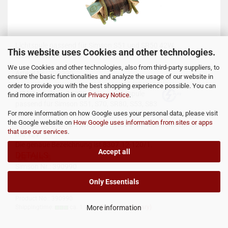
Lichtspule passend für Simson S51 und SR50 42W
This website uses Cookies and other technologies.
Scheinwerfer Halogen
We use Cookies and other technologies, also from third-party suppliers, to
Artikel Nr.: 390990
ensure the basic functionalities and analyze the usage of our website in
order to provide you with the best shopping experience possible. You can
MZA-Artikelnr.: 10289
Neue Lichtspule
find more information in our
Privacy Notice
.
passend für Simson S51, S70, SR80, S53, S83
For more information on how Google uses your personal data, please visit
und SR50 . Die Spule ist für Hauptscheinwerfer mit 12V 35/35
the Google website on
How Google uses information from sites or apps
Halogen Glühlampe geeignet. Verbaut bei Elektronikzündung
that use our services
.
mit 12V.
Die genaue Bezeichnung ist
8307.12-120/1.
Accept all
DETAILS
Simson Nr.:
390990
Only Essentials
Product No.: 390990
Shippingtime:
ca. 1 Week
More information
(abroad may vary)