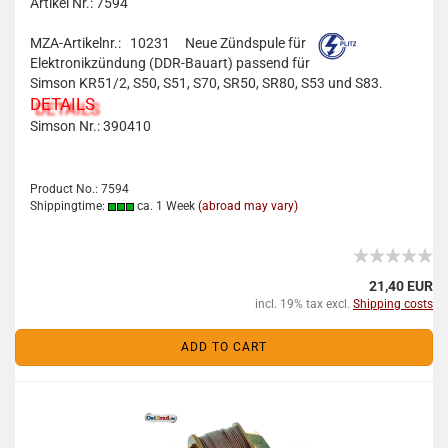
Artikel Nr.: 7594
MZA-Artikelnr.: 10231
Neue Zündspule für
Elektronikzündung (DDR-Bauart) passend für
Simson KR51/2, S50, S51, S70, SR50, SR80, S53 und S83.
DETAILS
Simson Nr.:
390410
Product No.: 7594
Shippingtime:
ca. 1 Week
(abroad may vary)
21,40 EUR
incl. 19% tax excl.
Shipping costs
ADD TO CART