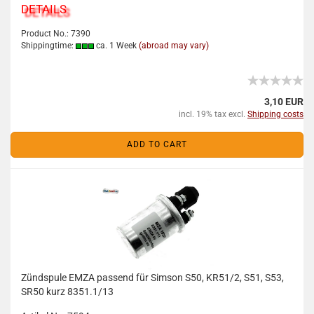
DETAILS
Product No.: 7390
Shippingtime:
ca. 1 Week
(abroad may vary)
3,10 EUR
incl. 19% tax excl.
Shipping costs
ADD TO CART
Zündspule EMZA passend für Simson S50, KR51/2, S51, S53,
SR50 kurz 8351.1/13