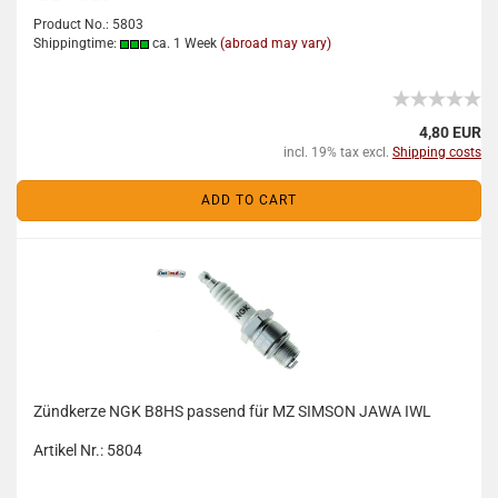
Product No.: 5803
Shippingtime:
ca. 1 Week
(abroad may vary)
4,80 EUR
incl. 19% tax excl.
Shipping costs
ADD TO CART
Zündkerze NGK B8HS passend für MZ SIMSON JAWA IWL
Artikel Nr.: 5804