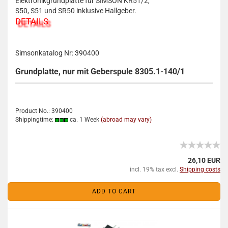
Elektronikgrundplatte für SIMSON KR51/2,
S50, S51 und SR50 inklusive Hallgeber.
DETAILS
Simsonkatalog Nr: 390400
Grundplatte, nur mit Geberspule 8305.1-140/1
Product No.: 390400
Shippingtime:
ca. 1 Week
(abroad may vary)
26,10 EUR
incl. 19% tax excl.
Shipping costs
ADD TO CART