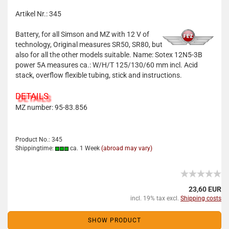
Artikel Nr.: 345
Battery, for all Simson and MZ with 12 V of
technology, Original measures SR50, SR80, but
also for all the other models suitable. Name: Sotex 12N5-3B
power 5A measures ca.: W/H/T 125/130/60 mm incl. Acid
stack, overflow flexible tubing, stick and instructions.
DETAILS
MZ number: 95-83.856
Product No.: 345
Shippingtime:
ca. 1 Week
(abroad may vary)
23,60 EUR
incl. 19% tax excl.
Shipping costs
SHOW PRODUCT