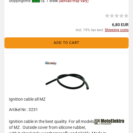
Shippingtime:
ca. 1 Week
(abroad may vary)
6,80 EUR
incl. 19% tax excl.
Shipping costs
ADD TO CART
Ignition cable all MZ
Artikel Nr.: 3231
Ignition cable in the best quality. For all models
of MZ . Outside cover from silicone rubber,