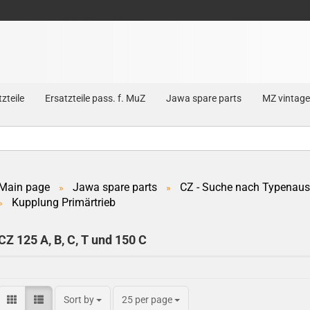
zteile
Ersatzteile pass. f. MuZ
Jawa spare parts
MZ vintage
Main page
Jawa spare parts
CZ - Suche nach Typenau
»
»
Kupplung Primärtrieb
Create a new account
»
Forgot password?
CZ 125 A, B, C, T und 150 C
Sort by
25 per page