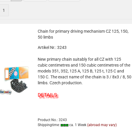
1
Chain for primary driving mechanism CZ 125, 150,
50 limbs
Artikel Nr.: 3243
New primary chain suitably for all CZ with 125
cubic centimetres and 150 cubic centimetres of the
models 351, 352, 125 A, 125 B, 125 t, 125 C and
150 C. The exact name of the chain is 3 / 8x3 / 8, 50
limbs. Czech production.
DETAILS
Product No.: 3243
Shippingtime:
ca. 1 Week
(abroad may vary)