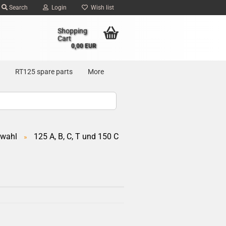
Search
Login
Wish list
Shopping
Cart
0,00 EUR
RT125 spare parts
More
swahl
125 A, B, C, T und 150 C
»