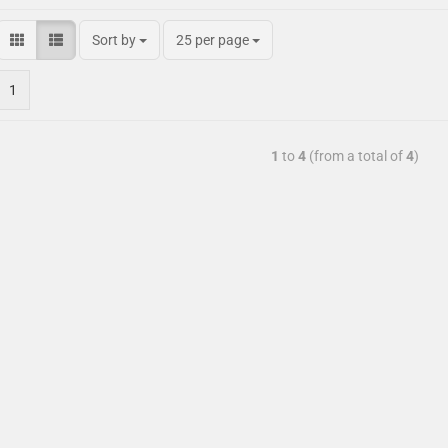
Sort by
25 per page
1
1
to
4
(from a total of
4
)