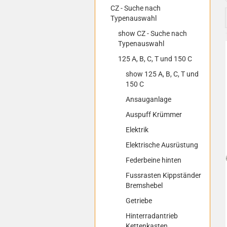
CZ - Suche nach
Typenauswahl
show CZ - Suche nach
Typenauswahl
125 A, B, C, T und 150 C
show 125 A, B, C, T und
150 C
Ansauganlage
Auspuff Krümmer
Elektrik
Elektrische Ausrüstung
Federbeine hinten
Fussrasten Kippständer
Bremshebel
Getriebe
Hinterradantrieb
Kettenkasten