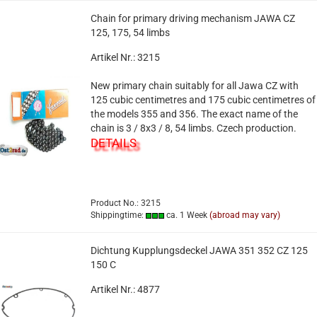
Chain for primary driving mechanism JAWA CZ
125, 175, 54 limbs
Artikel Nr.: 3215
New primary chain suitably for all Jawa CZ with
125 cubic centimetres and 175 cubic centimetres of
the models 355 and 356. The exact name of the
chain is 3 / 8x3 / 8, 54 limbs. Czech production.
DETAILS
Product No.: 3215
Shippingtime:
ca. 1 Week
(abroad may vary)
Dichtung Kupplungsdeckel JAWA 351 352 CZ 125
150 C
Artikel Nr.: 4877