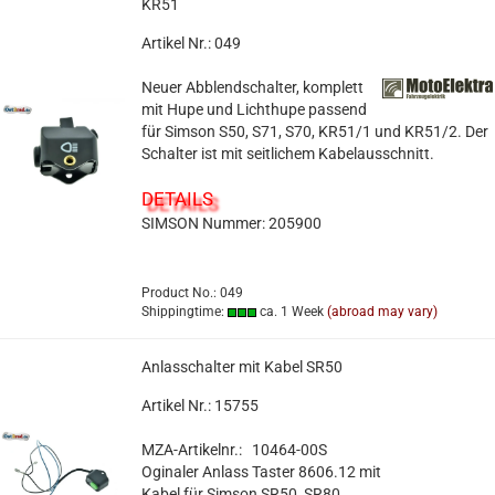
KR51
Artikel Nr.: 049
Neuer Abblendschalter, komplett
mit Hupe und Lichthupe passend
für Simson S50, S71, S70, KR51/1 und KR51/2. Der
Schalter ist mit seitlichem Kabelausschnitt.
DETAILS
SIMSON Nummer: 205900
Product No.: 049
Shippingtime:
ca. 1 Week
(abroad may vary)
Anlasschalter mit Kabel SR50
Artikel Nr.: 15755
MZA-Artikelnr.: 10464-00S
Oginaler Anlass Taster 8606.12 mit
Kabel für Simson SR50, SR80.