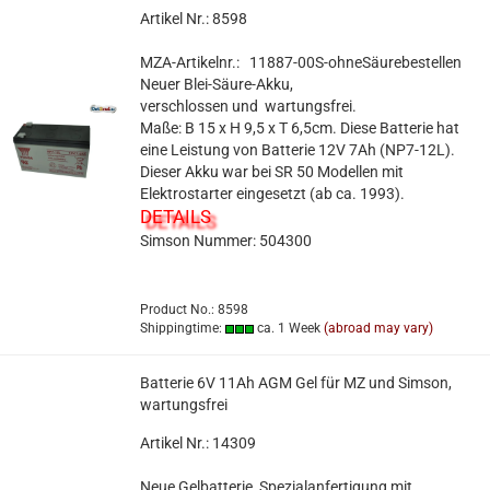
Artikel Nr.: 8598
MZA-Artikelnr.: 11887-00S-ohneSäurebestellen
Neuer
Blei-Säure-Akku,
verschlossen und wartungsfrei.
Maße: B 15 x H 9,5 x T 6,5cm. Diese Batterie hat
eine Leistung von Batterie 12V 7Ah (NP7-12L).
Dieser Akku war bei SR 50 Modellen mit
Elektrostarter eingesetzt (ab ca. 1993).
DETAILS
Simson Nummer:
504300
Product No.: 8598
Shippingtime:
ca. 1 Week
(abroad may vary)
Batterie 6V 11Ah AGM Gel für MZ und Simson,
wartungsfrei
Artikel Nr.: 14309
Neue Gelbatterie, Spezialanfertigung mit