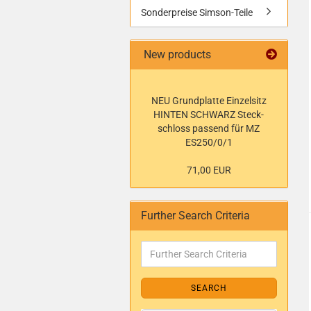
Sonderpreise Simson-Teile
New products
NEU Grund­plat­te Ein­zel­sitz
HIN­TEN SCHWARZ Steck­
schloss pas­send für MZ
ES250/0/1
71,00 EUR
Further Search Criteria
SEARCH