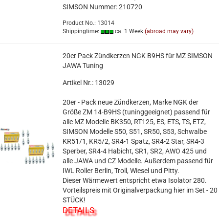
SIMSON Nummer: 210720
Product No.: 13014
Shippingtime:
ca. 1 Week
(abroad may vary)
20er Pack Zündkerzen NGK B9HS für MZ SIMSON
JAWA Tuning
Artikel Nr.: 13029
20er - Pack neue Zündkerzen, Marke NGK der
Größe ZM 14-B9HS (tuninggeeignet) passend für
alle MZ Modelle BK350, RT125, ES, ETS, TS, ETZ,
SIMSON Modelle S50, S51, SR50, S53, Schwalbe
KR51/1, KR5/2, SR4-1 Spatz, SR4-2 Star, SR4-3
Sperber, SR4-4 Habicht, SR1, SR2, AWO 425 und
alle JAWA und CZ Modelle. Außerdem passend für
IWL Roller Berlin, Troll, Wiesel und Pitty.
Dieser Wärmewert entspricht etwa Isolator 280.
Vorteilspreis mit Originalverpackung hier im Set - 20
STÜCK!
DETAILS