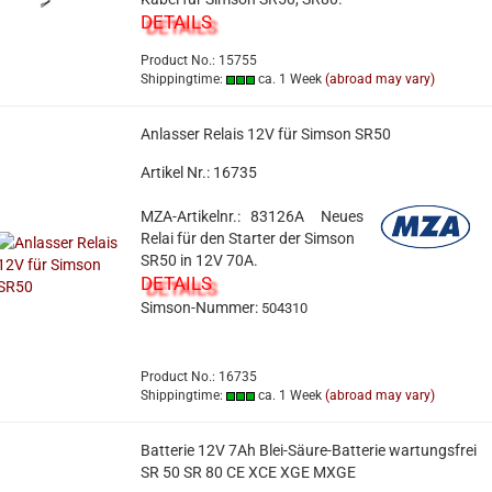
DETAILS
Product No.: 15755
Shippingtime:
ca. 1 Week
(abroad may vary)
Anlasser Relais 12V für Simson SR50
Artikel Nr.: 16735
MZA-Artikelnr.: 83126A
Neues
Relai für den Starter der Simson
SR50 in 12V 70A.
DETAILS
Simson-Nummer:
504310
Product No.: 16735
Shippingtime:
ca. 1 Week
(abroad may vary)
Batterie 12V 7Ah Blei-Säure-Batterie wartungsfrei
SR 50 SR 80 CE XCE XGE MXGE