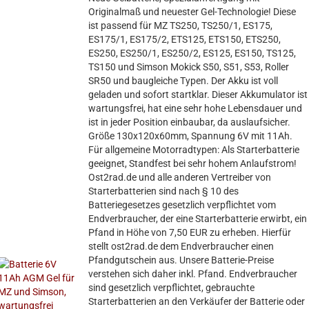
Originalmaß und neuester Gel-Technologie! Diese
ist passend für MZ TS250, TS250/1, ES175,
ES175/1, ES175/2, ETS125, ETS150, ETS250,
ES250, ES250/1, ES250/2, ES125, ES150, TS125,
TS150 und Simson Mokick S50, S51, S53, Roller
SR50 und baugleiche Typen. Der Akku ist voll
geladen und sofort startklar. Dieser Akkumulator ist
wartungsfrei, hat eine sehr hohe Lebensdauer und
ist in jeder Position einbaubar, da auslaufsicher.
Größe 130x120x60mm, Spannung 6V mit 11Ah.
Für allgemeine Motorradtypen: Als Starterbatterie
geeignet, Standfest bei sehr hohem Anlaufstrom!
Ost2rad.de und alle anderen Vertreiber von
Starterbatterien sind nach § 10 des
Batteriegesetzes gesetzlich verpflichtet vom
Endverbraucher, der eine Starterbatterie erwirbt, ein
Pfand in Höhe von 7,50 EUR zu erheben. Hierfür
stellt ost2rad.de dem Endverbraucher einen
Pfandgutschein aus. Unsere Batterie-Preise
verstehen sich daher inkl. Pfand. Endverbraucher
sind gesetzlich verpflichtet, gebrauchte
Starterbatterien an den Verkäufer der Batterie oder