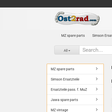
MZ spare parts
Simson Ersat
All
MZ spare parts
Simson Ersatzteile
Ersatzteile pass. f. MuZ
Jawa spare parts
MZ vintage