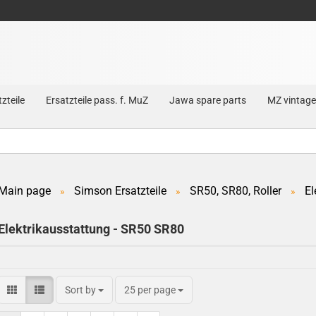
zteile
Ersatzteile pass. f. MuZ
Jawa spare parts
MZ vintage
Main page
Simson Ersatzteile
SR50, SR80, Roller
El
»
»
»
Create a new account
Elektrikausstattung - SR50 SR80
Forgot password?
Sort by
25 per page