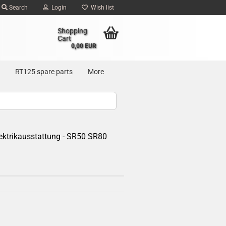
Search
Login
Wish list
Shopping
Cart
0,00 EUR
RT125 spare parts
More
ektrikausstattung - SR50 SR80