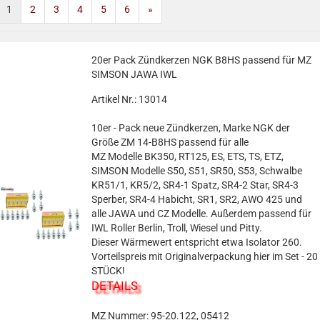
1
2
3
4
5
6
»
20er Pack Zündkerzen NGK B8HS passend für MZ
SIMSON JAWA IWL
Artikel Nr.: 13014
10er - Pack neue Zündkerzen, Marke NGK der
Größe ZM 14-B8HS passend für alle
MZ Modelle BK350, RT125, ES, ETS, TS, ETZ,
SIMSON Modelle S50, S51, SR50, S53, Schwalbe
KR51/1, KR5/2, SR4-1 Spatz, SR4-2 Star, SR4-3
Sperber, SR4-4 Habicht, SR1, SR2, AWO 425 und
alle JAWA und CZ Modelle. Außerdem passend für
IWL Roller Berlin, Troll, Wiesel und Pitty.
Dieser Wärmewert entspricht etwa Isolator 260.
Vorteilspreis mit Originalverpackung hier im Set - 20
STÜCK!
DETAILS
MZ Nummer: 95-20.122, 05412