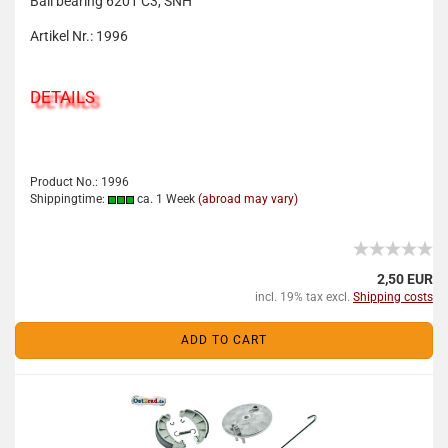
Ball bearing 6201 C3, SNH
Artikel Nr.: 1996
DETAILS
Product No.: 1996
Shippingtime:
ca. 1 Week
(abroad may vary)
2,50 EUR
incl. 19% tax excl.
Shipping costs
ADD TO CART