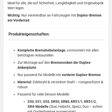
ideal für alle, die auf Sicherheit, Langlebigkeit und Originaloptik
Wert legen.
Wichtig:
Nur verwendbar an Fahrzeugen mit
Duplex-Bremse
am Vorderrad
.
Produkteigenschaften:
Komplette Bremshebelanlage
, vormontiert mit allen
benötigten Anbauteilen
Zur Montage auf den
Bremsnocken der Duplex-
Ankerplatte
Nur passend für Modelle mit
vorderer Duplex-Bremse
Material:
Edelstahl & verzinkter Stahl – rostgeschützt &
robust
Passend für viele Simson-Modelle:
S50, S51, S53, SR50, SR80, KR51/1, KR51/2,
SR4-Modelle
(Star, Habicht, Spatz, Duo – sofern
mit Duplexbremse ausgerüstet)