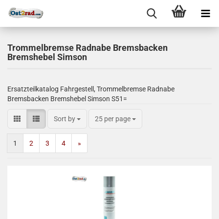
Trommelbremse Radnabe Bremsbacken
Bremshebel Simson
Ersatzteilkatalog Fahrgestell, Trommelbremse Radnabe
Bremsbacken Bremshebel Simson S51=
Sort by
25 per page
1
2
3
4
»