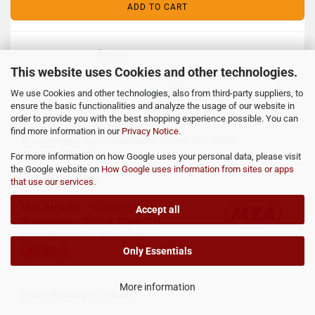
ADD TO CART
This website uses Cookies and other technologies.
We use Cookies and other technologies, also from third-party suppliers, to
ensure the basic functionalities and analyze the usage of our website in
order to provide you with the best shopping experience possible. You can
find more information in our
Privacy Notice
.
Bremsnocken m. Kontaktfahne, hinten S50, SR50,
S51,S70,KR51, Star
For more information on how Google uses your personal data, please visit
the Google website on
How Google uses information from sites or apps
Artikel Nr.: 345660
that use our services
.
MZA-Artikelnr.: 10390-00S
Neuer
Accept all
Bremsnocken für o.g. Typen inkl.
Kontaktfahne für Bremslicht.
DETAILS
Only Essentials
More information
Simsonkatalog Nr: 345660