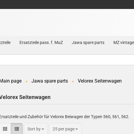
zteile
Ersatzteile pass. f. MuZ
Jawa spare parts
MZ vintage
Main page
Jawa spare parts
Velorex Seitenwagen
»
»
Create a new account
Velorex Seitenwagen
Forgot password?
Ersatzteile und Zubehör für Velorex Beiwagen der Typen 560, 561, 562.
Sort by
25 per page