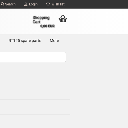
Search
Login
Wish list
Shopping
Cart
0,00 EUR
RT125 spare parts
More