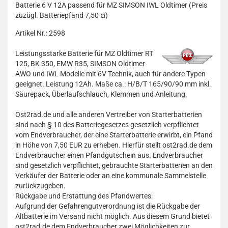
Batterie 6 V 12A passend für MZ SIMSON IWL Oldtimer (Preis
zuzügl. Batteriepfand 7,50 ¤)
Artikel Nr.: 2598
Leistungsstarke Batterie für MZ Oldtimer RT
125, BK 350, EMW R35, SIMSON Oldtimer
AWO und IWL Modelle mit 6V Technik, auch für andere Typen
geeignet. Leistung 12Ah. Maße ca.: H/B/T 165/90/90 mm inkl.
Säurepack, Überlaufschlauch, Klemmen und Anleitung.
Ost2rad.de und alle anderen Vertreiber von Starterbatterien
sind nach § 10 des Batteriegesetzes gesetzlich verpflichtet
vom Endverbraucher, der eine Starterbatterie erwirbt, ein Pfand
in Höhe von 7,50 EUR zu erheben. Hierfür stellt ost2rad.de dem
Endverbraucher einen Pfandgutschein aus. Endverbraucher
sind gesetzlich verpflichtet, gebrauchte Starterbatterien an den
Verkäufer der Batterie oder an eine kommunale Sammelstelle
zurückzugeben.
Rückgabe und Erstattung des Pfandwertes:
Aufgrund der Gefahrengutverordnung ist die Rückgabe der
Altbatterie im Versand nicht möglich. Aus diesem Grund bietet
ost2rad.de dem Endverbraucher zwei Möglichkeiten zur