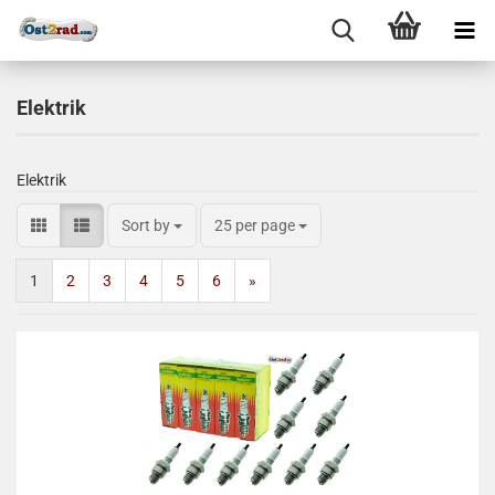
Elektrik
Elektrik
Sort by
25 per page
1
2
3
4
5
6
»