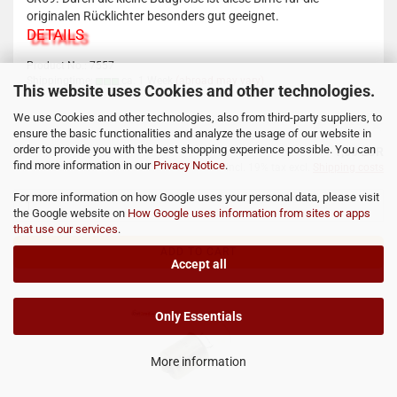
originalen Rücklichter besonders gut geeignet.
DETAILS
Product No.: 7557
Shippingtime:
ca. 1 Week
(abroad may vary)
This website uses Cookies and other technologies.
We use Cookies and other technologies, also from third-party suppliers, to
ensure the basic functionalities and analyze the usage of our website in
order to provide you with the best shopping experience possible. You can
1,60 EUR
find more information in our
Privacy Notice
.
incl. 19% tax excl.
Shipping costs
For more information on how Google uses your personal data, please visit
the Google website on
How Google uses information from sites or apps
that use our services
.
ADD TO CART
Accept all
Only Essentials
More information