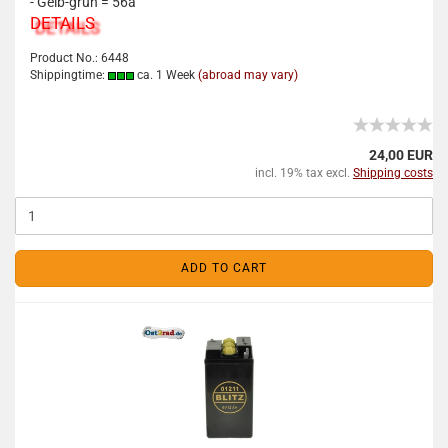
- Gelb-grün = 56a
DETAILS
Product No.: 6448
Shippingtime:
ca. 1 Week
(abroad may vary)
24,00 EUR
incl. 19% tax excl.
Shipping costs
ADD TO CART