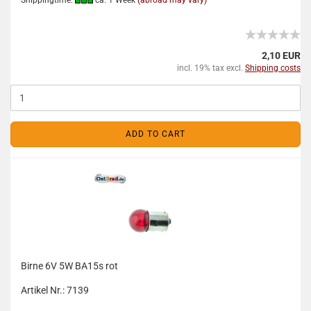
Shippingtime:
ca. 1 Week
(abroad may vary)
2,10 EUR
incl. 19% tax excl.
Shipping costs
ADD TO CART
Birne 6V 5W BA15s rot
Artikel Nr.: 7139