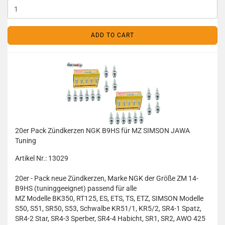
ADD TO CART
20er Pack Zündkerzen NGK B9HS für MZ SIMSON JAWA
Tuning
Artikel Nr.: 13029
20er - Pack neue Zündkerzen, Marke NGK der Größe ZM 14-
B9HS (tuninggeeignet) passend für alle
MZ Modelle BK350, RT125, ES, ETS, TS, ETZ, SIMSON Modelle
S50, S51, SR50, S53, Schwalbe KR51/1, KR5/2, SR4-1 Spatz,
SR4-2 Star, SR4-3 Sperber, SR4-4 Habicht, SR1, SR2, AWO 425