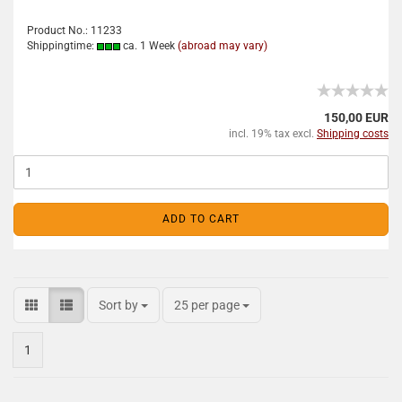
Product No.: 11233
Shippingtime:
ca. 1 Week
(abroad may vary)
150,00 EUR
incl. 19% tax excl.
Shipping costs
ADD TO CART
Sort by
25 per page
1