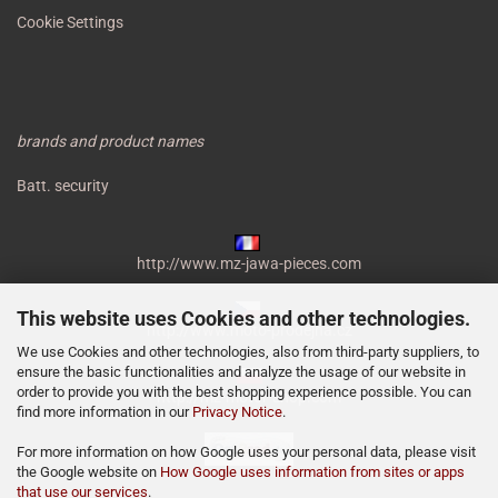
Cookie Settings
brands and product names
Batt. security
http://www.mz-jawa-pieces.com
This website uses Cookies and other technologies.
http://www.moto-prodejna.cz
We use Cookies and other technologies, also from third-party suppliers, to
ensure the basic functionalities and analyze the usage of our website in
order to provide you with the best shopping experience possible. You can
http://mz-motor-shop.com
find more information in our
Privacy Notice
.
For more information on how Google uses your personal data, please visit
the Google website on
How Google uses information from sites or apps
that use our services
.