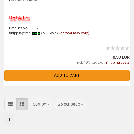
DETAILS
Product No.: 5567
Shippingtime:
ca. 1 Week
(abroad may vary)
0,50 EUR
incl. 19% tax excl.
Shipping costs
ADD TO CART
Sort by
25 per page
1