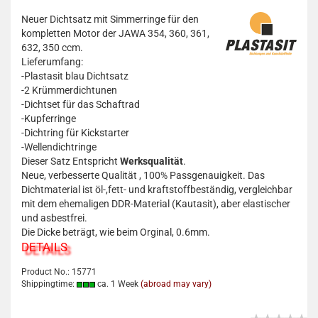
Neuer Dichtsatz mit Simmerringe für den
kompletten Motor der JAWA 354, 360, 361,
632, 350 ccm.
Lieferumfang:
-Plastasit blau Dichtsatz
-2 Krümmerdichtunen
-Dichtset für das Schaftrad
-Kupferringe
-Dichtring für Kickstarter
-Wellendichtringe
Dieser Satz Entspricht
Werksqualität
.
Neue, verbesserte Qualität , 100% Passgenauigkeit. Das
Dichtmaterial ist öl-,fett- und kraftstoffbeständig, vergleichbar
mit dem ehemaligen DDR-Material (Kautasit), aber elastischer
und asbestfrei.
Die Dicke beträgt, wie beim Orginal, 0.6mm.
DETAILS
Product No.: 15771
Shippingtime:
ca. 1 Week
(abroad may vary)