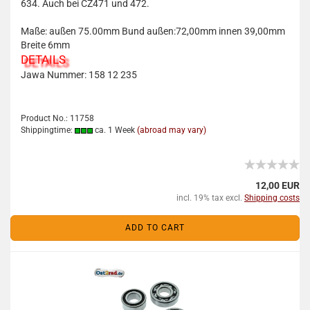
634. Auch bei CZ471 und 472.
Maße: außen 75.00mm Bund außen:72,00mm innen 39,00mm
Breite 6mm
DETAILS
Jawa Nummer: 158 12 235
Product No.: 11758
Shippingtime:
ca. 1 Week
(abroad may vary)
12,00 EUR
incl. 19% tax excl.
Shipping costs
ADD TO CART