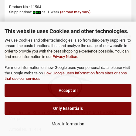
Product No.: 11504
Shippingtime:
ca. 1 Week
(abroad may vary)
This website uses Cookies and other technologies.
9,80 EUR
We use Cookies and other technologies, also from third-party suppliers, to
incl. 19% tax excl.
Shipping costs
ensure the basic functionalities and analyze the usage of our website in
order to provide you with the best shopping experience possible. You can
ADD TO CART
find more information in our
Privacy Notice
.
For more information on how Google uses your personal data, please visit
the Google website on
How Google uses information from sites or apps
that use our services
.
Accept all
Only Essentials
Bowdenzug Starter SCHWARZ SR50 SR80 SD50 für BING-
Vergaser
More information
Artikel Nr.: 11414