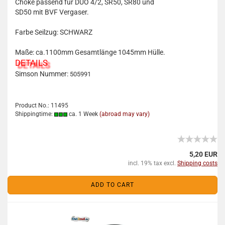
Choke passend für DUO 4/2, SR50, SR80 und
SD50 mit BVF Vergaser.
Farbe Seilzug: SCHWARZ
Maße: ca.1100mm Gesamtlänge 1045mm Hülle.
DETAILS
Simson Nummer:
505991
Product No.: 11495
Shippingtime:
ca. 1 Week
(abroad may vary)
5,20 EUR
incl. 19% tax excl.
Shipping costs
ADD TO CART