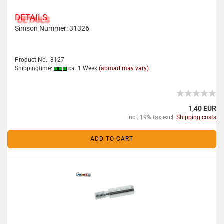
DETAILS
Simson Nummer:
31326
Product No.: 8127
Shippingtime:
ca. 1 Week
(abroad may vary)
1,40 EUR
incl. 19% tax excl.
Shipping costs
ADD TO CART