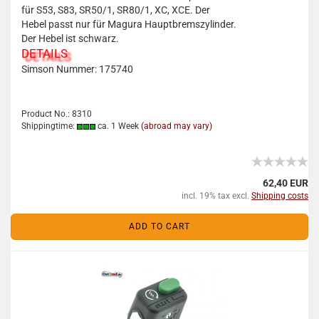
für S53, S83, SR50/1, SR80/1, XC, XCE. Der
Hebel passt nur für Magura Hauptbremszylinder.
Der Hebel ist schwarz.
DETAILS
Simson Nummer:
175740
Product No.: 8310
Shippingtime:
ca. 1 Week
(abroad may vary)
62,40 EUR
incl. 19% tax excl.
Shipping costs
ADD TO CART