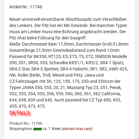
Artikel Nr.: 11746
Neuer universell einsetzbarer Abschlusspilz zum Verschließen
des Lenkers. Der Pilz hat ein M6 Gewinde. Bei manchen Typen
muss am Lenker muss eine Bohrung angebracht werden. Der
Pilz nhat keine Führung für den Gasgriff.
Maße: Durchmesser klein 17,5mm, Durchmesser Groß:31,8mm
Gesamtlänge 21,5mm Gewindeabstand zum Rand 12mm
Passend für BK350, RT125, ES, ETS, TS, ETZ, SIMSON Modelle
S50, S51, SR50, S53, Schwalbe KR51/1, KR5/2, SR4-1 Spatz,
SR4-2 Star, SR4-3 Sperber, SR4-4 Habicht, SR1, SR2, AWO 425,
IWL Roller Berlin, Troll, Wiesel und Pitty. Jawa und
CZ Fahrzeugen mit 50, 125, 150, 175, 250 und 350ccm der
Typen JAWA 550, 555, 20, 21, Mustang Typ 23, 351, Perak,
352, 353, 354, 355, 356, 559, 590, 360, 361, 362 California,
634, 638, 639 und 640. Auch passend bei CZ Typ 450, 453,
455, 470, 473, 475.
DETAILS
Product No.: 11746
Shippingtime:
ca. 1 Week
(abroad may vary)