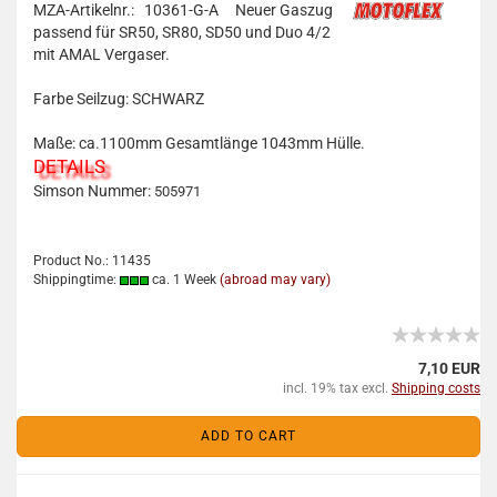
MZA-Artikelnr.: 10361-G-A
Neuer Gaszug
passend für
SR50, SR80, SD50 und Duo 4/2
mit AMAL Vergaser.
Farbe Seilzug: SCHWARZ
Maße: ca.1100mm Gesamtlänge 1043mm Hülle.
DETAILS
Simson Nummer:
505971
Product No.: 11435
Shippingtime:
ca. 1 Week
(abroad may vary)
7,10 EUR
incl. 19% tax excl.
Shipping costs
ADD TO CART