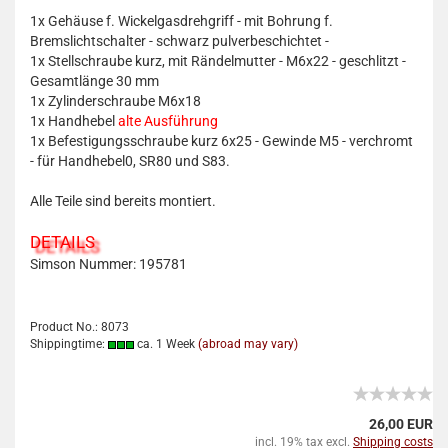
1x
Gehäuse f. Wickelgasdrehgriff - mit Bohrung f.
Bremslichtschalter - schwarz pulverbeschichtet -
1x
Stellschraube kurz, mit Rändelmutter - M6x22 - geschlitzt -
Gesamtlänge 30 mm
1x
Zylinderschraube M6x18
1x
Handhebel
alte Ausführung
1x
Befestigungsschraube kurz 6x25 - Gewinde M5 - verchromt
- für Handhebel
0, SR80 und S83.
Alle Teile sind bereits montiert.
DETAILS
Simson Nummer:
195781
Product No.: 8073
Shippingtime:
ca. 1 Week
(abroad may vary)
26,00 EUR
incl. 19% tax excl.
Shipping costs