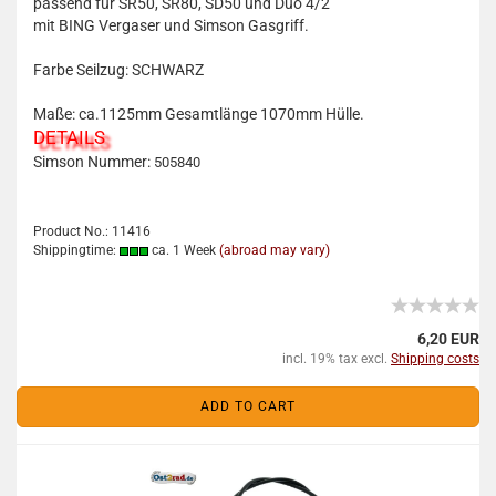
passend für
SR50, SR80, SD50 und Duo 4/2
mit BING Vergaser und Simson Gasgriff.
Farbe Seilzug: SCHWARZ
Maße: ca.1125mm Gesamtlänge 1070mm Hülle.
DETAILS
Simson Nummer:
505840
Product No.: 11416
Shippingtime:
ca. 1 Week
(abroad may vary)
6,20 EUR
incl. 19% tax excl.
Shipping costs
ADD TO CART