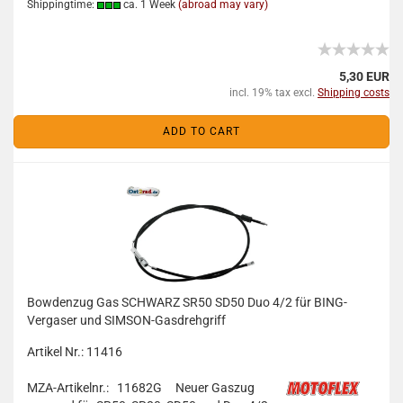
Shippingtime:
ca. 1 Week
(abroad may vary)
5,30 EUR
incl. 19% tax excl.
Shipping costs
ADD TO CART
Bowdenzug Gas SCHWARZ SR50 SD50 Duo 4/2 für BING-
Vergaser und SIMSON-Gasdrehgriff
Artikel Nr.: 11416
MZA-Artikelnr.: 11682G
Neuer Gaszug