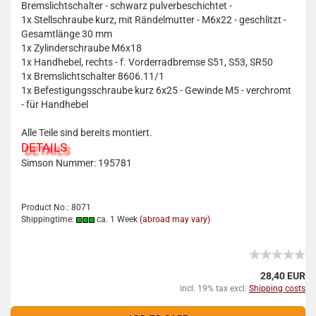
Bremslichtschalter - schwarz pulverbeschichtet -
1x
Stellschraube kurz, mit Rändelmutter - M6x22 - geschlitzt -
Gesamtlänge 30 mm
1x
Zylinderschraube M6x18
1x
Handhebel, rechts - f. Vorderradbremse S51, S53, SR50
1x
Bremslichtschalter 8606.11/1
1x
Befestigungsschraube kurz 6x25 - Gewinde M5 - verchromt
- für Handhebel
Alle Teile sind bereits montiert.
DETAILS
Simson Nummer:
195781
Product No.: 8071
Shippingtime:
ca. 1 Week
(abroad may vary)
28,40 EUR
incl. 19% tax excl.
Shipping costs