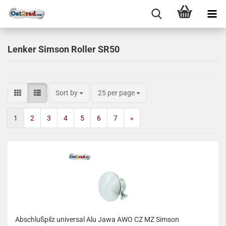
Lenker Simson Roller SR50
Sort by
25 per page
1
2
3
4
5
6
7
»
Abschlußpilz universal Alu Jawa AWO CZ MZ Simson