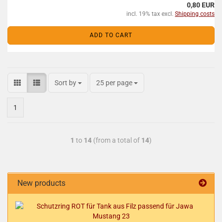
0,80 EUR
incl. 19% tax excl.
Shipping costs
ADD TO CART
Sort by
25 per page
1
1
to
14
(from a total of
14
)
New products