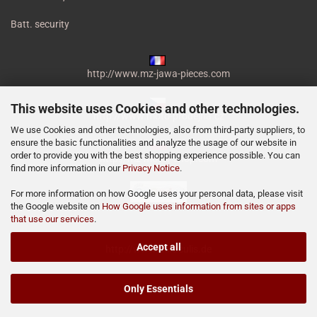
Batt. security
http://www.mz-jawa-pieces.com
This website uses Cookies and other technologies.
http://www.moto-prodejna.cz
We use Cookies and other technologies, also from third-party suppliers, to
ensure the basic functionalities and analyze the usage of our website in
order to provide you with the best shopping experience possible. You can
http://mz-motor-shop.com
find more information in our
Privacy Notice
.
For more information on how Google uses your personal data, please visit
the Google website on
How Google uses information from sites or apps
that use our services
.
Accept all
http://www.miraculis.de
Only Essentials