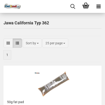
Jawa California Typ 362
Sort by
25 per page
1
50g fat pad