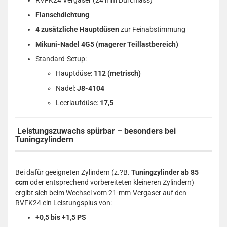
RVFK24 Vergaser (24 mm Durchlass)
Flanschdichtung
4 zusätzliche Hauptdüsen
zur Feinabstimmung
Mikuni-Nadel 4G5 (magerer Teillastbereich)
Standard-Setup:
Hauptdüse:
112 (metrisch)
Nadel:
J8-4104
Leerlaufdüse:
17,5
Leistungszuwachs spürbar – besonders bei
Tuningzylindern
Bei dafür geeigneten Zylindern (z.?B.
Tuningzylinder ab 85
ccm
oder entsprechend vorbereiteten kleineren Zylindern)
ergibt sich beim Wechsel vom 21-mm-Vergaser auf den
RVFK24 ein Leistungsplus von:
+0,5 bis +1,5 PS