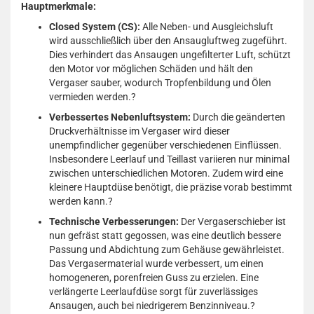
Hauptmerkmale:
Closed System (CS):
Alle Neben- und Ausgleichsluft
wird ausschließlich über den Ansaugluftweg zugeführt.
Dies verhindert das Ansaugen ungefilterter Luft, schützt
den Motor vor möglichen Schäden und hält den
Vergaser sauber, wodurch Tropfenbildung und Ölen
vermieden werden.
?
Verbessertes Nebenluftsystem:
Durch die geänderten
Druckverhältnisse im Vergaser wird dieser
unempfindlicher gegenüber verschiedenen Einflüssen.
Insbesondere Leerlauf und Teillast variieren nur minimal
zwischen unterschiedlichen Motoren. Zudem wird eine
kleinere Hauptdüse benötigt, die präzise vorab bestimmt
werden kann.
?
Technische Verbesserungen:
Der Vergaserschieber ist
nun gefräst statt gegossen, was eine deutlich bessere
Passung und Abdichtung zum Gehäuse gewährleistet.
Das Vergasermaterial wurde verbessert, um einen
homogeneren, porenfreien Guss zu erzielen. Eine
verlängerte Leerlaufdüse sorgt für zuverlässiges
Ansaugen, auch bei niedrigerem Benzinniveau.
?