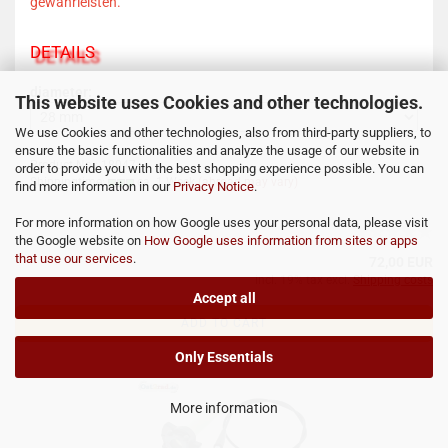
gewährleisten.
DETAILS
diameter:
This website uses Cookies and other technologies.
We use Cookies and other technologies, also from third-party suppliers, to
ensure the basic functionalities and analyze the usage of our website in
Product No.: 18047
order to provide you with the best shopping experience possible. You can
Shippingtime:
ca. 1 Week
(abroad may vary)
find more information in our
Privacy Notice
.
For more information on how Google uses your personal data, please visit
the Google website on
How Google uses information from sites or apps
that use our services
.
72,00 EUR
incl. 19% tax excl.
Shipping costs
Accept all
ADD TO CART
Only Essentials
More information