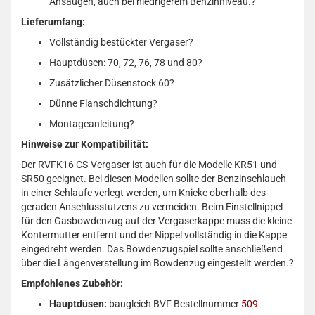
Ansaugen, auch bei niedrigerem Benzinniveau.
?
Lieferumfang:
Vollständig bestückter Vergaser
?
Hauptdüsen: 70, 72, 76, 78 und 80
?
Zusätzlicher Düsenstock 60
?
Dünne Flanschdichtung
?
Montageanleitung
?
Hinweise zur Kompatibilität:
Der RVFK16 CS-Vergaser ist auch für die Modelle KR51 und
SR50 geeignet.
Bei diesen Modellen sollte der Benzinschlauch
in einer Schlaufe verlegt werden, um Knicke oberhalb des
geraden Anschlusstutzens zu vermeiden.
Beim Einstellnippel
für den Gasbowdenzug auf der Vergaserkappe muss die kleine
Kontermutter entfernt und der Nippel vollständig in die Kappe
eingedreht werden.
Das Bowdenzugspiel sollte anschließend
über die Längenverstellung im Bowdenzug eingestellt werden.
?
Empfohlenes Zubehör:
Hauptdüsen:
baugleich BVF Bestellnummer
509