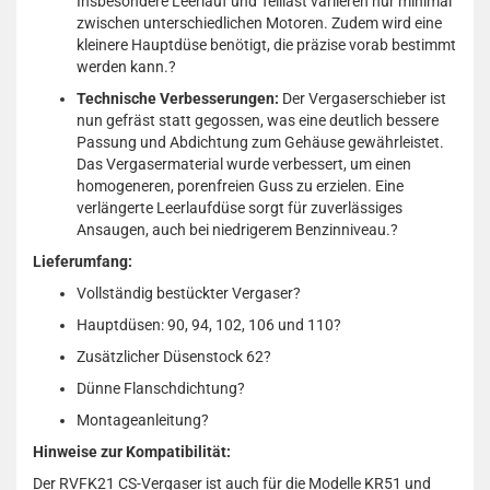
Insbesondere Leerlauf und Teillast variieren nur minimal
zwischen unterschiedlichen Motoren. Zudem wird eine
kleinere Hauptdüse benötigt, die präzise vorab bestimmt
werden kann.
?
Technische Verbesserungen:
Der Vergaserschieber ist
nun gefräst statt gegossen, was eine deutlich bessere
Passung und Abdichtung zum Gehäuse gewährleistet.
Das Vergasermaterial wurde verbessert, um einen
homogeneren, porenfreien Guss zu erzielen. Eine
verlängerte Leerlaufdüse sorgt für zuverlässiges
Ansaugen, auch bei niedrigerem Benzinniveau.
?
Lieferumfang:
Vollständig bestückter Vergaser
?
Hauptdüsen: 90, 94, 102, 106 und 110
?
Zusätzlicher Düsenstock 62
?
Dünne Flanschdichtung
?
Montageanleitung
?
Hinweise zur Kompatibilität:
Der RVFK21 CS-Vergaser ist auch für die Modelle KR51 und