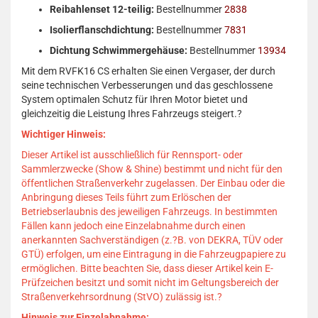
Reibahlenset 12-teilig:
Bestellnummer
2838
Isolierflanschdichtung:
Bestellnummer
7831
Dichtung Schwimmergehäuse:
Bestellnummer
13934
Mit dem RVFK16 CS erhalten Sie einen Vergaser, der durch
seine technischen Verbesserungen und das geschlossene
System optimalen Schutz für Ihren Motor bietet und
gleichzeitig die Leistung Ihres Fahrzeugs steigert.
?
Wichtiger Hinweis:
Dieser Artikel ist ausschließlich für Rennsport- oder
Sammlerzwecke (Show & Shine) bestimmt und nicht für den
öffentlichen Straßenverkehr zugelassen.
Der Einbau oder die
Anbringung dieses Teils führt zum Erlöschen der
Betriebserlaubnis des jeweiligen Fahrzeugs.
In bestimmten
Fällen kann jedoch eine Einzelabnahme durch einen
anerkannten Sachverständigen (z.?B. von DEKRA, TÜV oder
GTÜ) erfolgen, um eine Eintragung in die Fahrzeugpapiere zu
ermöglichen.
Bitte beachten Sie, dass dieser Artikel kein E-
Prüfzeichen besitzt und somit nicht im Geltungsbereich der
Straßenverkehrsordnung (StVO) zulässig ist.
?
Hinweis zur Einzelabnahme: