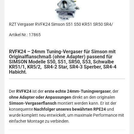
RZT Vergaser RVFK24 Simson S51 S50 KR51 SR50 SR4/
Artikel Nr.: 17865
RVFK24 – 24mm Tuning-Vergaser für Simson mit
Originalflanschmaß (ohne Adapter) passend für
SIMSON Modelle S50, S51, SR50, S53, Schwalbe
KR51/1, KR5/2, SR4-2 Star, SR4-3 Sperber, SR4-4
Habicht.
Der
RVFK24
ist der
erste echte 24mm-Tuningvergaser
, der
ohne Adapter oder Anpassungen
direkt an den originalen
Simson-Vergaserflansch
montiert werden kann. Er ist der
konsequente
Nachfolger unseres bewährten RPE24
und
wurde komplett neu entwickelt, um maximale Performance mit
einfacher Montage zu verbinden.