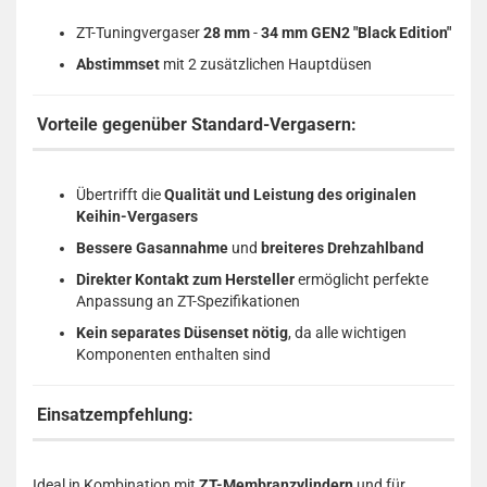
ZT-Tuningvergaser
28 mm
-
34 mm GEN2 "Black Edition"
Abstimmset
mit 2 zusätzlichen Hauptdüsen
Vorteile gegenüber Standard-Vergasern:
Übertrifft die
Qualität und Leistung des originalen
Keihin-Vergasers
Bessere Gasannahme
und
breiteres Drehzahlband
Direkter Kontakt zum Hersteller
ermöglicht perfekte
Anpassung an ZT-Spezifikationen
Kein separates Düsenset nötig
, da alle wichtigen
Komponenten enthalten sind
Einsatzempfehlung:
Ideal in Kombination mit
ZT-Membranzylindern
und für