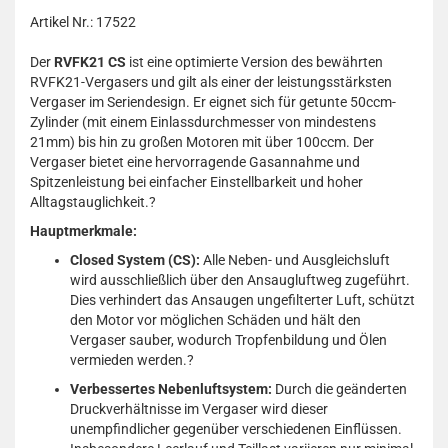
Artikel Nr.: 17522
Der
RVFK21 CS
ist eine optimierte Version des bewährten
RVFK21-Vergasers und gilt als einer der leistungsstärksten
Vergaser im Seriendesign.
Er eignet sich für getunte 50ccm-
Zylinder (mit einem Einlassdurchmesser von mindestens
21mm) bis hin zu großen Motoren mit über 100ccm.
Der
Vergaser bietet eine hervorragende Gasannahme und
Spitzenleistung bei einfacher Einstellbarkeit und hoher
Alltagstauglichkeit.
?
Hauptmerkmale:
Closed System (CS):
Alle Neben- und Ausgleichsluft
wird ausschließlich über den Ansaugluftweg zugeführt.
Dies verhindert das Ansaugen ungefilterter Luft, schützt
den Motor vor möglichen Schäden und hält den
Vergaser sauber, wodurch Tropfenbildung und Ölen
vermieden werden.
?
Verbessertes Nebenluftsystem:
Durch die geänderten
Druckverhältnisse im Vergaser wird dieser
unempfindlicher gegenüber verschiedenen Einflüssen.