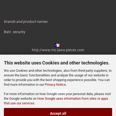
brands and product names
Batt. security
http://www.mz-jawa-pieces.com
This website uses Cookies and other technologies.
http://www.moto-prodejna.cz
We use Cookies and other technologies, also from third-party suppliers, to
ensure the basic functionalities and analyze the usage of our website in
order to provide you with the best shopping experience possible. You can
http://mz-motor-shop.com
find more information in our
Privacy Notice
.
For more information on how Google uses your personal data, please visit
the Google website on
How Google uses information from sites or apps
that use our services
.
Accept all
http://www.miraculis.de