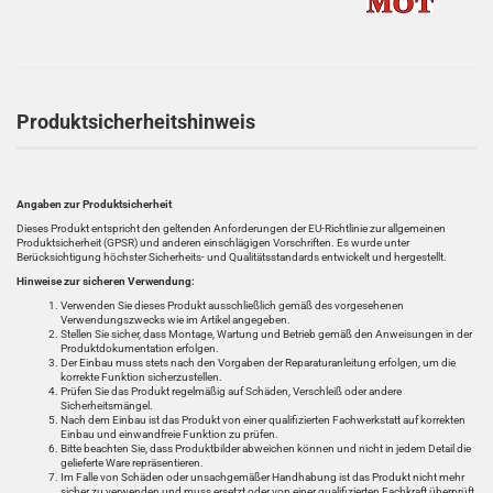
Produktsicherheitshinweis
Angaben zur Produktsicherheit
Dieses Produkt entspricht den geltenden Anforderungen der EU-Richtlinie zur allgemeinen
Produktsicherheit (GPSR) und anderen einschlägigen Vorschriften. Es wurde unter
Berücksichtigung höchster Sicherheits- und Qualitätsstandards entwickelt und hergestellt.
Hinweise zur sicheren Verwendung:
Verwenden Sie dieses Produkt ausschließlich gemäß des vorgesehenen
Verwendungszwecks wie im Artikel angegeben.
Stellen Sie sicher, dass Montage, Wartung und Betrieb gemäß den Anweisungen in der
Produktdokumentation erfolgen.
Der Einbau muss stets nach den Vorgaben der Reparaturanleitung erfolgen, um die
korrekte Funktion sicherzustellen.
Prüfen Sie das Produkt regelmäßig auf Schäden, Verschleiß oder andere
Sicherheitsmängel.
Nach dem Einbau ist das Produkt von einer qualifizierten Fachwerkstatt auf korrekten
Einbau und einwandfreie Funktion zu prüfen.
Bitte beachten Sie, dass Produktbilder abweichen können und nicht in jedem Detail die
gelieferte Ware repräsentieren.
Im Falle von Schäden oder unsachgemäßer Handhabung ist das Produkt nicht mehr
sicher zu verwenden und muss ersetzt oder von einer qualifizierten Fachkraft überprüft