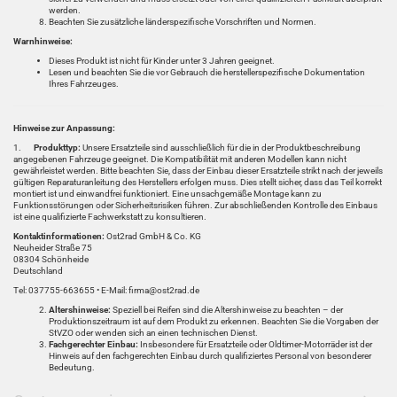
werden.
Beachten Sie zusätzliche länderspezifische Vorschriften und Normen.
Warnhinweise:
Dieses Produkt ist nicht für Kinder unter 3 Jahren geeignet.
Lesen und beachten Sie die vor Gebrauch die herstellerspezifische Dokumentation
Ihres Fahrzeuges.
Hinweise zur Anpassung:
1.
Produkttyp:
Unsere Ersatzteile sind ausschließlich für die in der Produktbeschreibung
angegebenen Fahrzeuge geeignet. Die Kompatibilität mit anderen Modellen kann nicht
gewährleistet werden. Bitte beachten Sie, dass der Einbau dieser Ersatzteile strikt nach der jeweils
gültigen Reparaturanleitung des Herstellers erfolgen muss. Dies stellt sicher, dass das Teil korrekt
montiert ist und einwandfrei funktioniert. Eine unsachgemäße Montage kann zu
Funktionsstörungen oder Sicherheitsrisiken führen. Zur abschließenden Kontrolle des Einbaus
ist eine qualifizierte Fachwerkstatt zu konsultieren.
Kontaktinformationen:
Ost2rad GmbH & Co. KG
Neuheider Straße 75
08304 Schönheide
Deutschland
Tel: 037755-663655 • E-Mail: firma@ost2rad.de
Altershinweise:
Speziell bei Reifen sind die Altershinweise zu beachten – der
Produktionszeitraum ist auf dem Produkt zu erkennen. Beachten Sie die Vorgaben der
StVZO oder wenden sich an einen technischen Dienst.
Fachgerechter Einbau:
Insbesondere für Ersatzteile oder Oldtimer-Motorräder ist der
Hinweis auf den fachgerechten Einbau durch qualifiziertes Personal von besonderer
Bedeutung.