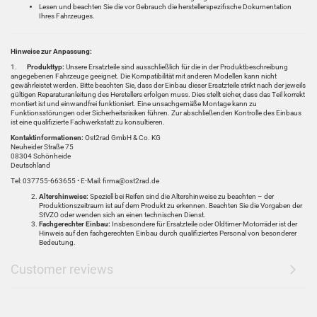
Lesen und beachten Sie die vor Gebrauch die herstellerspezifische Dokumentation
Ihres Fahrzeuges.
Hinweise zur Anpassung:
1.
Produkttyp:
Unsere Ersatzteile sind ausschließlich für die in der Produktbeschreibung
angegebenen Fahrzeuge geeignet. Die Kompatibilität mit anderen Modellen kann nicht
gewährleistet werden. Bitte beachten Sie, dass der Einbau dieser Ersatzteile strikt nach der jeweils
gültigen Reparaturanleitung des Herstellers erfolgen muss. Dies stellt sicher, dass das Teil korrekt
montiert ist und einwandfrei funktioniert. Eine unsachgemäße Montage kann zu
Funktionsstörungen oder Sicherheitsrisiken führen. Zur abschließenden Kontrolle des Einbaus
ist eine qualifizierte Fachwerkstatt zu konsultieren.
Kontaktinformationen:
Ost2rad GmbH & Co. KG
Neuheider Straße 75
08304 Schönheide
Deutschland
Tel: 037755-663655 • E-Mail: firma@ost2rad.de
Altershinweise:
Speziell bei Reifen sind die Altershinweise zu beachten – der
Produktionszeitraum ist auf dem Produkt zu erkennen. Beachten Sie die Vorgaben der
StVZO oder wenden sich an einen technischen Dienst.
Fachgerechter Einbau:
Insbesondere für Ersatzteile oder Oldtimer-Motorräder ist der
Hinweis auf den fachgerechten Einbau durch qualifiziertes Personal von besonderer
Bedeutung.
Customer reviews