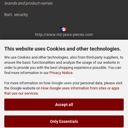
brands and product names
Batt. security
http://www.mz-jawa-pieces.com
This website uses Cookies and other technologies.
http://www.moto-prodejna.cz
We use Cookies and other technologies, also from third-party suppliers, to
ensure the basic functionalities and analyze the usage of our website in
order to provide you with the best shopping experience possible. You can
http://mz-motor-shop.com
find more information in our
Privacy Notice
.
For more information on how Google uses your personal data, please visit
the Google website on
How Google uses information from sites or apps
that use our services
.
Accept all
http://www.miraculis.de
Only Essentials