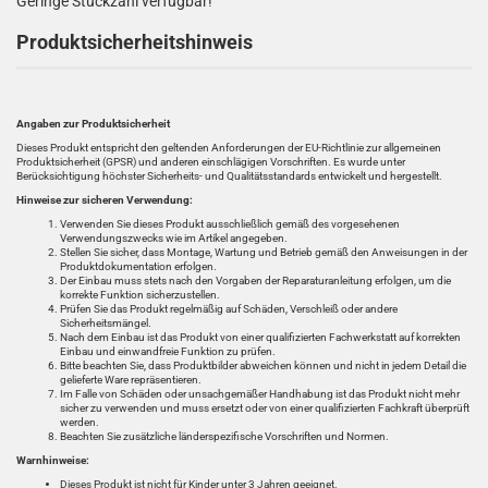
Geringe Stückzahl verfügbar!
Produktsicherheitshinweis
Angaben zur Produktsicherheit
Dieses Produkt entspricht den geltenden Anforderungen der EU-Richtlinie zur allgemeinen
Produktsicherheit (GPSR) und anderen einschlägigen Vorschriften. Es wurde unter
Berücksichtigung höchster Sicherheits- und Qualitätsstandards entwickelt und hergestellt.
Hinweise zur sicheren Verwendung:
Verwenden Sie dieses Produkt ausschließlich gemäß des vorgesehenen
Verwendungszwecks wie im Artikel angegeben.
Stellen Sie sicher, dass Montage, Wartung und Betrieb gemäß den Anweisungen in der
Produktdokumentation erfolgen.
Der Einbau muss stets nach den Vorgaben der Reparaturanleitung erfolgen, um die
korrekte Funktion sicherzustellen.
Prüfen Sie das Produkt regelmäßig auf Schäden, Verschleiß oder andere
Sicherheitsmängel.
Nach dem Einbau ist das Produkt von einer qualifizierten Fachwerkstatt auf korrekten
Einbau und einwandfreie Funktion zu prüfen.
Bitte beachten Sie, dass Produktbilder abweichen können und nicht in jedem Detail die
gelieferte Ware repräsentieren.
Im Falle von Schäden oder unsachgemäßer Handhabung ist das Produkt nicht mehr
sicher zu verwenden und muss ersetzt oder von einer qualifizierten Fachkraft überprüft
werden.
Beachten Sie zusätzliche länderspezifische Vorschriften und Normen.
Warnhinweise:
Dieses Produkt ist nicht für Kinder unter 3 Jahren geeignet.